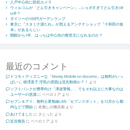
八戸中心街に防犯カメラ
ウィルコムが「どん引きキャンペーン」…ショボすぎてどん引き(＠
ω＠？
ダイソーの100円ガーデンランプ
東京に『スタミナ源たれ』が買えるアンテナショップ『十和田の食
卓』があるらしい
開館から1年、はっちは中心街の救世主になれるのか？
最近のコメント
ドコモ＋ディズニーな「Disney Mobile on docomo」は無料がいっ
ぱい
に
徳澤直子 浮気の原因は流失動画か？！
より
ソフトバンクが携帯向け「津波警報」、でもそれ以上に大事なのは
ユーザーの意識
に
ペペロミア
より
セブン＆アイ、無料公衆無線LAN「セブンスポット」を12月から都
内などで開始
に
名無しの権兵衛
より
あけてました
に
さじった
より
近況報告
に
ペペロミア
より