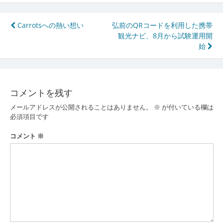
投
Carrotsへの熱い想い
弘前のQRコードを利用した携帯
観光ナビ、8月から試験運用開
稿
始
ナ
ビ
ゲ
コメントを残す
ー
メールアドレスが公開されることはありません。
※
が付いている欄は
必須項目です
シ
コメント
※
ョ
ン