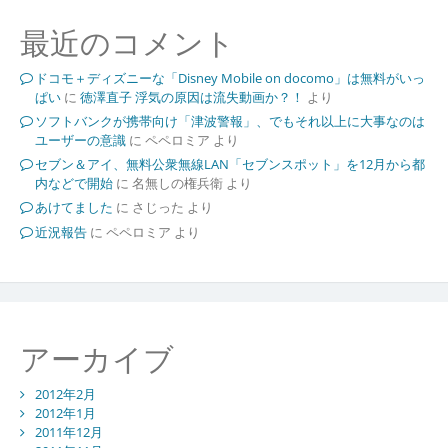
最近のコメント
ドコモ＋ディズニーな「Disney Mobile on docomo」は無料がいっ
ぱい
に
徳澤直子 浮気の原因は流失動画か？！
より
ソフトバンクが携帯向け「津波警報」、でもそれ以上に大事なのは
ユーザーの意識
に
ペペロミア
より
セブン＆アイ、無料公衆無線LAN「セブンスポット」を12月から都
内などで開始
に
名無しの権兵衛
より
あけてました
に
さじった
より
近況報告
に
ペペロミア
より
アーカイブ
2012年2月
2012年1月
2011年12月