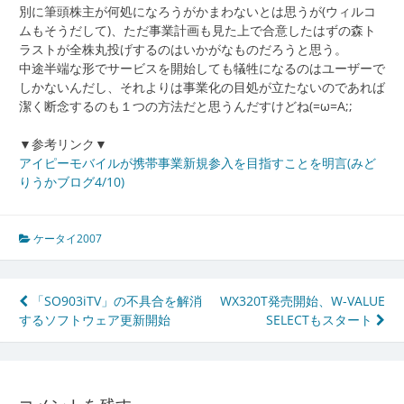
別に筆頭株主が何処になろうがかまわないとは思うが(ウィルコ
ムもそうだして)、ただ事業計画も見た上で合意したはずの森ト
ラストが全株丸投げするのはいかがなものだろうと思う。
中途半端な形でサービスを開始しても犠牲になるのはユーザーで
しかないんだし、それよりは事業化の目処が立たないのであれば
潔く断念するのも１つの方法だと思うんだすけどね(=ω=A;;
▼参考リンク▼
アイピーモバイルが携帯事業新規参入を目指すことを明言(みど
りうかブログ4/10)
ケータイ2007
投
「SO903iTV」の不具合を解消
WX320T発売開始、W-VALUE
するソフトウェア更新開始
SELECTもスタート
稿
ナ
ビ