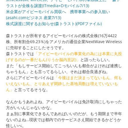
ラストが全株を譲渡(ITmedia+Dモバイル7/13)
米企業がアイピーモバイル買収へ 携帯事業への参入狙い
(asahi.comビジネス 産業7/13)
株式譲渡に関するお知らせ(森トラスト)(PDFファイル)
森トラストが所有するアイピーモバイルの株式全株(16万4422
株、所有割合69.23％)をアメリカの通信企業NextWave Wireless
に売却することにしたそうです。
森トラストでは
「アイピーモバイルの事業化の為には本業に丸投
げするのが一番だもん(りうか脳内意訳)」
と語ったらしい。
また「もしサービス開始してこっちいんも都合がよければ連携し
ちゃうもん」とも言ってるらしい、それは都合良過ぎね。
さらにアイピーモバイルは
「今後はまだ決まってないもん、何も
いえないもん、とりあえず閑静した基地局数は増えていないも
ん」
と言ってるそうな。
なんかもうあれよね、アイピーモバイルは免許取消にしちゃった
方がいいんじゃないかな。
まぁ別に事業化できるんであればいいのだが、もう期限まで半年
ないのよね…現状では都内でのサービスさえ開始できるかどうか
怪しいべ。