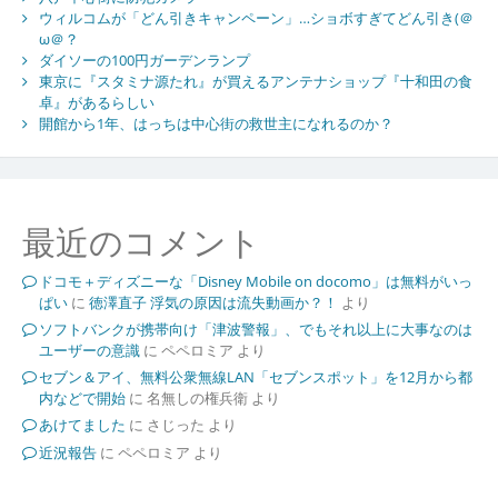
ウィルコムが「どん引きキャンペーン」…ショボすぎてどん引き(＠
ω＠？
ダイソーの100円ガーデンランプ
東京に『スタミナ源たれ』が買えるアンテナショップ『十和田の食
卓』があるらしい
開館から1年、はっちは中心街の救世主になれるのか？
最近のコメント
ドコモ＋ディズニーな「Disney Mobile on docomo」は無料がいっ
ぱい
に
徳澤直子 浮気の原因は流失動画か？！
より
ソフトバンクが携帯向け「津波警報」、でもそれ以上に大事なのは
ユーザーの意識
に
ペペロミア
より
セブン＆アイ、無料公衆無線LAN「セブンスポット」を12月から都
内などで開始
に
名無しの権兵衛
より
あけてました
に
さじった
より
近況報告
に
ペペロミア
より