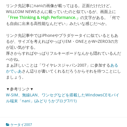
リンク先記事にnaniの画像が載ってはる。正面だけだけど。
WILLCOM NEWSさんに載っていたのと似ているが、画面上に
「Free Thinking & High Performance.」
の文字がある。「何で
も自由に出来る高性能なんだぞい」みたいな感じだべか。
リンク先記事中ではiPhoneやプラダケータイに似ているともあ
るが、サイズを考えればやっぱりEM・ONEとかW=ZERO3の方
が近い気がする。
厚さからすればやっぱりフルキーボードなんかも隠れているんだ
べかね。
まぁ詳しいことは「ワイヤレスジャパン2007」に参加する
ある
かでぃあ
さん辺りが書いてくれるだろうからそれを待つことにし
ましょう。
▼参考リンク▼
W-SIM、無線LAN、ワンセグなどを搭載したWindowsCEモバイ
ル端末「nani」(みどりうかブログ7/11)
ケータイ2007