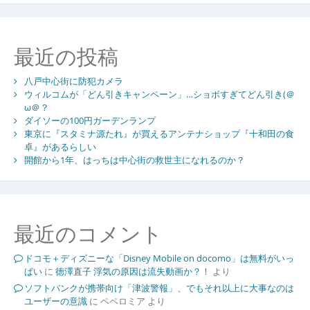
最近の投稿
八戸中心街に防犯カメラ
ウィルコムが「どん引きキャンペーン」…ショボすぎてどん引き(＠
ω＠？
ダイソーの100円ガーデンランプ
東京に『スタミナ源たれ』が買えるアンテナショップ『十和田の食
卓』があるらしい
開館から1年、はっちは中心街の救世主になれるのか？
最近のコメント
ドコモ＋ディズニーな「Disney Mobile on docomo」は無料がいっ
ぱい
に
徳澤直子 浮気の原因は流失動画か？！
より
ソフトバンクが携帯向け「津波警報」、でもそれ以上に大事なのは
ユーザーの意識
に
ペペロミア
より