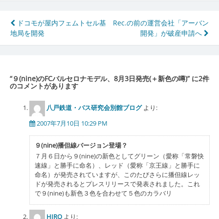
投
ドコモが屋内フェムトセル基
Rec.の前の運営会社「アーバン
地局を開発
開発」が破産申請へ
稿
ナ
ビ
“
９(nine)のFCバルセロナモデル、8月3日発売(＋新色の噂)
” に2件
ゲ
のコメントがあります
ー
八戸鉄道・バス研究会別館ブログ
より:
シ
2007年7月10日 10:29 PM
ョ
９(nine)播但線バージョン登場？
ン
７月６日から９(nine)の新色としてグリーン（愛称「常磐快
速線」と勝手に命名）、レッド（愛称「京王線」と勝手に
命名）が発売されていますが、このたびさらに播但線レッ
ドが発売されるとプレスリリースで発表されました。これ
で９(nine)も新色３色を合わせて５色のカラバリ
HIRO
より: