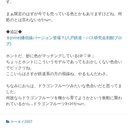
す。
まぁ限定のはずが今でも売っている色とかもありますけどね、何
処のとは言わないが(=ω=。
◆追記◆
９(nine)播但線バージョン登場？(八戸鉄道・バス研究会別館ブロ
グ)
ホントだ、妙に色がマッチングしている(＠▽＠；
ちょっとホントにこういうモデルであってもおかしくない色合い
でビックリね。
ここいらはさすが鉄道系の方の視線ね、やるもんだわさ。
ちなみにおらは、ドラゴンフルーツみたいな色合いだと思ってま
した。
何故ならドラゴンフルーツを種から育てようかという衝動に襲わ
れているから…ドラゴンフルーツｶｯｺｲｲ(=ω=。
ケータイ2007