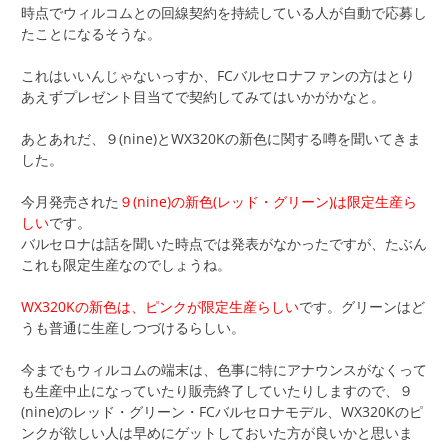
時点でウィルコムとの回線契約を持続している人が自動で応募し
たことになるそうな。
これはいいんじゃないっすか、FCバルセロナファンの方はとり
あえずプレゼント目当てで契約してみてはいかがかなと。
あとあれだ、９(nine)とWX320Kの新色に関する噂を聞いてきま
した。
今月発売された
９(nine)の新色(レッド・グリーン)は限定生産ら
しい
です。
バルセロナは話を聞いた時点では発表がなかったですが、たぶん
これも限定生産なのでしょうね。
WX320Kの新色は、ピンクが限定生産らしい
です。グリーンはど
うも普通に生産しつづけるらしい。
今までもウィルコムの端末は、色事に特にアナウンスがなくって
も生産中止になっていたり販売終了していたりしますので、９
(nine)のレッド・グリーン・FCバルセロナモデル、WX320Kのピ
ンクが欲しい人は早めにゲットしておいた方が良いかと思いま