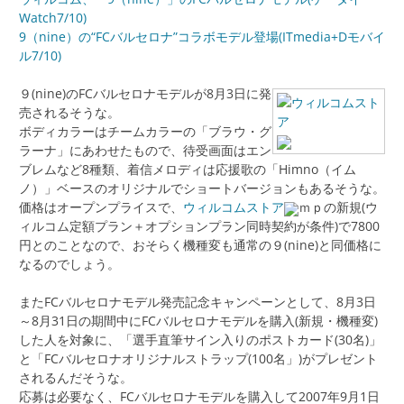
Watch7/10)
9（nine）の“FCバルセロナ”コラボモデル登場(ITmedia+Dモバイ
ル7/10)
９(nine)のFCバルセロナモデルが8月3日に発
売されるそうな。
ボディカラーはチームカラーの「ブラウ・グ
ラーナ」にあわせたもので、待受画面はエン
ブレムなど8種類、着信メロディは応援歌の「Himno（イム
ノ）」ベースのオリジナルでショートバージョンもあるそうな。
価格はオープンプライスで、
ウィルコムストア
ｍｐの新規(ウ
ィルコム定額プラン＋オプションプラン同時契約が条件)で7800
円とのことなので、おそらく機種変も通常の９(nine)と同価格に
なるのでしょう。
またFCバルセロナモデル発売記念キャンペーンとして、8月3日
～8月31日の期間中にFCバルセロナモデルを購入(新規・機種変)
した人を対象に、「選手直筆サイン入りのポストカード(30名)」
と「FCバルセロナオリジナルストラップ(100名」)がプレゼント
されるんだそうな。
応募は必要なく、FCバルセロナモデルを購入して2007年9月1日