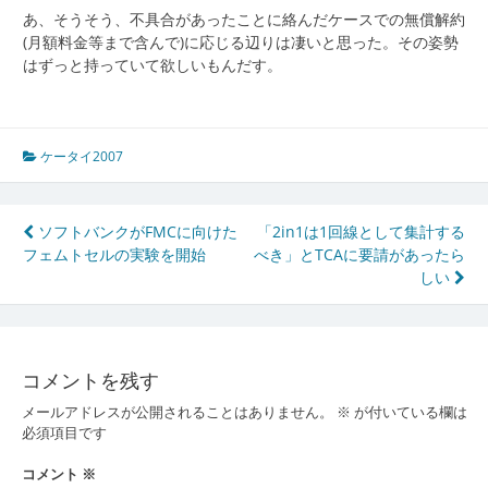
あ、そうそう、不具合があったことに絡んだケースでの無償解約
(月額料金等まで含んで)に応じる辺りは凄いと思った。その姿勢
はずっと持っていて欲しいもんだす。
ケータイ2007
投
ソフトバンクがFMCに向けた
「2in1は1回線として集計する
フェムトセルの実験を開始
べき」とTCAに要請があったら
稿
しい
ナ
ビ
ゲ
コメントを残す
ー
メールアドレスが公開されることはありません。
※
が付いている欄は
必須項目です
シ
コメント
※