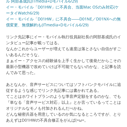
ル 阿部基成氏(ITmedia+Dモバイル6/29)
イー・モバイル「D01HW」に不具合、当面Mac OSのみ対応(ケ
ータイWatch6/29)
イー・モバイル「D01HW」に不具合――D01NE／D01NXへの無
償変更、無償解約も(ITmedia+Dモバイル6/29)
リンク先記事にイー・モバイル執行役員副社長の阿部基成氏のイ
ンタビュー記事が載ってはる。
なんかこれからユーザーが増えても速度は落とさない自信がすご
いあるんだそうな。
まぁイー・アクセスの経験値を上手く生かして後発だからこその
最新小型機器で攻めていけば不可能でもないのかな、と記事を読
んでみて思った。
あとなんか、音声サービスについてはソフトバンクモバイルに追
従するような感じでリンク先記事には書かれてある。
てことはホワイトプランのような準音声定額をするのかな、でも
『単なる「音声サービス対応」以上』とか言っているってことは
オリジナルなモノも付加されるんだべかね。
どんな秘密兵器を用意しているのか気になるところですが、とり
あえずはD01HWの不具合修正をがんば(=ω=。