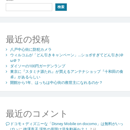
検索
最近の投稿
八戸中心街に防犯カメラ
ウィルコムが「どん引きキャンペーン」…ショボすぎてどん引き(＠
ω＠？
ダイソーの100円ガーデンランプ
東京に『スタミナ源たれ』が買えるアンテナショップ『十和田の食
卓』があるらしい
開館から1年、はっちは中心街の救世主になれるのか？
最近のコメント
ドコモ＋ディズニーな「Disney Mobile on docomo」は無料がいっ
ぱい
に
徳澤直子 浮気の原因は流失動画か？！
より