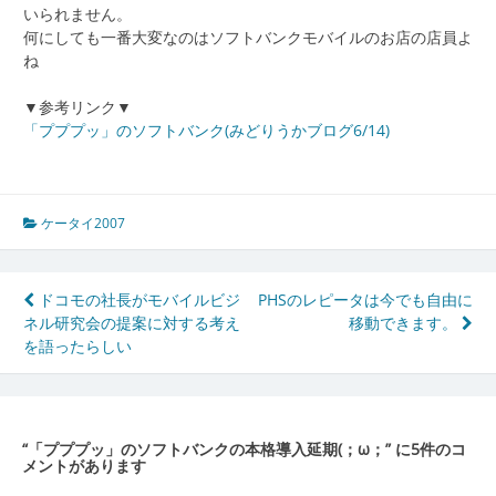
いられません。
何にしても一番大変なのはソフトバンクモバイルのお店の店員よ
ね
▼参考リンク▼
「プププッ」のソフトバンク(みどりうかブログ6/14)
ケータイ2007
投
ドコモの社長がモバイルビジ
PHSのレピータは今でも自由に
ネル研究会の提案に対する考え
移動できます。
稿
を語ったらしい
ナ
ビ
ゲ
“
「プププッ」のソフトバンクの本格導入延期(；ω；
” に5件のコ
メントがあります
ー