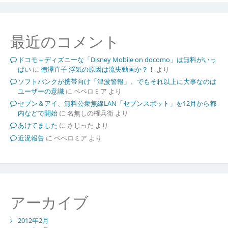
最近のコメント
ドコモ＋ディズニーな「Disney Mobile on docomo」は無料がいっ
ぱい
に
徳澤直子 浮気の原因は流失動画か？！
より
ソフトバンクが携帯向け「津波警報」、でもそれ以上に大事なのは
ユーザーの意識
に
ペペロミア
より
セブン＆アイ、無料公衆無線LAN「セブンスポット」を12月から都
内などで開始
に
名無しの権兵衛
より
あけてました
に
さじった
より
近況報告
に
ペペロミア
より
アーカイブ
2012年2月