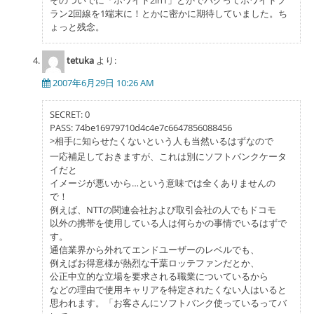
ラン2回線を1端末に！とかに密かに期待していました。ち
ょっと残念。
tetuka
より:
2007年6月29日 10:26 AM
SECRET: 0
PASS: 74be16979710d4c4e7c6647856088456
>相手に知らせたくないという人も当然いるはずなので
一応補足しておきますが、これは別にソフトバンクケータ
イだと
イメージが悪いから…という意味では全くありませんの
で！
例えば、NTTの関連会社および取引会社の人でもドコモ
以外の携帯を使用している人は何らかの事情でいるはずで
す。
通信業界から外れてエンドユーザーのレベルでも、
例えばお得意様が熱烈な千葉ロッテファンだとか、
公正中立的な立場を要求される職業についているから
などの理由で使用キャリアを特定されたくない人はいると
思われます。「お客さんにソフトバンク使っているってバ