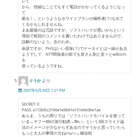
レて
から、些細なことでもすぐ電話がかかってくるようになっ
て
困る！」というようなホワイトプランの犠牲者(？)も出て
くるかもしれませんね。
まあ最後のは冗談ですが、ソフトバンクが悪いからという
理由で前回のコメントを書いたわけではありませんので、
誤解のないよう。念のため。
余談ですが、PHSはいい意味(？)でケータイとは一線がある
ようでして、NTT関係者の前でも皆さん割と堂々とwillcom
を
使っているようですね。
りうか
より:
2007年6月29日 1:21 PM
SECRET: 0
PASS: a172bfcc2100e1e90d1e151d4c0be1ae
あらま、うちの周りでは「ソフトバンクモバイルを使って
いる→ヤフーBBの強引勧誘→怖い」という3段スライド論
法のイメージが少なからずあるのでそうかと思っていたら
もっと大人の事情の方ね(=ω=♪←確信犯