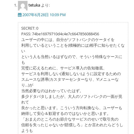
シ
tetuka
より:
ョ
2007年6月28日 10:09 PM
ン
SECRET: 0
PASS: 74be16979710d4c4e7c6647856088456
ユーザーの中には、自分がソフトバンクのケータイを
利用しているということを(積極的には)相手に知らせたくな
い
という人も当然いるはずなので、そういう特殊なケースに
も
完璧に応えるために、サービス導入の告知徹底、
サービスを利用しない(通知しない)ように設定するための
スムースな誘導(カスタマーセンターなり、Y!メニューな
り…)が
当然必要なのはわかっていたはず。
多少ドタバタしましたが、大人のソフトバンクの一面が見
れて
良かったと思います。こういう方向転換なら、ユーザーも
納得して安心＆歓迎するのではないかと思います。
「おまえのところのお節介なサービスのせいで取引先の
信頼を失ったじゃないか!賠償しろ」とか言われたらどうし
ようも