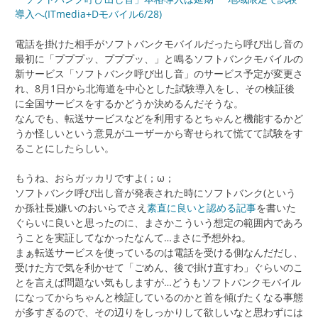
導入へ(ITmedia+Dモバイル6/28)
電話を掛けた相手がソフトバンクモバイルだったら呼び出し音の
最初に「プププッ、プププッ、」と鳴るソフトバンクモバイルの
新サービス「ソフトバンク呼び出し音」のサービス予定が変更さ
れ、8月1日から北海道を中心とした試験導入をし、その検証後
に全国サービスをするかどうか決めるんだそうな。
なんでも、転送サービスなどを利用するとちゃんと機能するかど
うか怪しいという意見がユーザーから寄せられて慌てて試験をす
ることにしたらしい。
もうね、おらガッカリですよ(；ω；
ソフトバンク呼び出し音が発表された時にソフトバンク(という
か孫社長)嫌いのおいらでさえ
素直に良いと認める記事
を書いた
ぐらいに良いと思ったのに、まさかこういう想定の範囲内であろ
うことを実証してなかったなんて…まさに予想外ね。
まぁ転送サービスを使っているのは電話を受ける側なんだだし、
受けた方で気を利かせて「ごめん、後で掛け直すわ」ぐらいのこ
とを言えば問題ない気もしますが…どうもソフトバンクモバイル
になってからちゃんと検証しているのかと首を傾げたくなる事態
が多すぎるので、その辺りをしっかりして欲しいなと思わずには