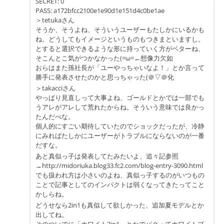
SECRET: 0
PASS: a172bfcc2100e1e90d1e151d4c0be1ae
＞tetukaさん
そうか、そうよね、そういうユーザーもたしかにいるかも
ね。どうしてもイメージというものもつきまといますし。
とすると選択できるような形に持っていく方がベターね、
そこんとこ気がつかなかった(=ω=←想像力欠如
おらはまた孫社長が「ユーやっちゃいなよ！」とか言って
勝手に発表させたのかと思っちゃった(＠▽＠化
＞takacciさん
やっぱり見直しって大事よね、ゴールドとかでは一部でも
うアレがアレして荒れたからね。そういう意味では良かっ
たんだべな。
個人的にすごい期待していたのでショックだったが、冷静
にみればたしかにユーザーがトラブルにならないのが一番
だすな。
あと真似っ子は発表してたみたいよ、追々記参照
→http://midoriuka.blog33.fc2.com/blog-entry-3090.html
でも扱われ方は小さいのよね、真似っ子するのがいつもの
ことで記事としてのインパクトは弱くなってきたってこと
かしらね。
どうせなら2in1も真似して欲しかった、追加夏モデルとか
出してね。
そのついでに「ホワイト2in1」とかでパクってホワイトプ