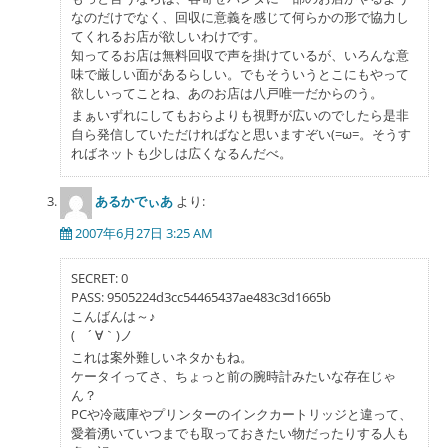
なのだけでなく、回収に意義を感じて何らかの形で協力し
てくれるお店が欲しいわけです。
知ってるお店は無料回収で声を掛けているが、いろんな意
味で厳しい面があるらしい。でもそういうとこにもやって
欲しいってことね、あのお店は八戸唯一だからのう。
まぁいずれにしてもおらよりも視野が広いのでしたら是非
自ら発信していただければなと思いますぞい(=ω=。そうす
ればネットも少しは広くなるんだべ。
あるかでぃあ
より:
2007年6月27日 3:25 AM
SECRET: 0
PASS: 9505224d3cc54465437ae483c3d1665b
こんばんは～♪
( ´ ∀｀)ノ
これは案外難しいネタかもね。
ケータイってさ、ちょっと前の腕時計みたいな存在じゃ
ん？
PCや冷蔵庫やプリンターのインクカートリッジと違って、
愛着湧いていつまでも取っておきたい物だったりする人も