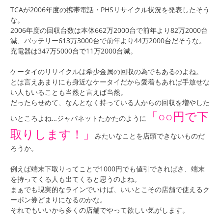
TCAが2006年度の携帯電話・PHSリサイクル状況を発表したそう
な。
2006年度の回収台数は本体662万2000台で前年より82万2000台
減、バッテリー613万3000台で前年より44万2000台だそうな。
充電器は347万5000台で11万2000台減。
ケータイのリサイクルは希少金属の回収の為でもあるのよね。
とは言えあまりにも身近なケータイだから愛着もあれば手放せな
い人もいることも当然と言えば当然。
だったらせめて、なんとなく持っている人からの回収を増やした
「○○円で下
いところよね…ジャパネットたかたのように
取りします！」
みたいなことを店頭できないものだ
ろうか。
例えば端末下取りってことで1000円でも値引できればさ、端末
を持ってくる人も出てくると思うのよね。
まぁでも現実的なラインでいけば、いいとこその店舗で使えるク
ーポン券どまりになるのかな。
それでもいいから多くの店舗でやって欲しい気がします。