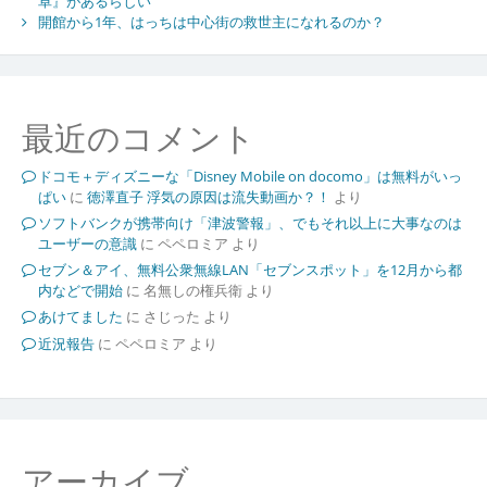
卓』があるらしい
開館から1年、はっちは中心街の救世主になれるのか？
最近のコメント
ドコモ＋ディズニーな「Disney Mobile on docomo」は無料がいっ
ぱい
に
徳澤直子 浮気の原因は流失動画か？！
より
ソフトバンクが携帯向け「津波警報」、でもそれ以上に大事なのは
ユーザーの意識
に
ペペロミア
より
セブン＆アイ、無料公衆無線LAN「セブンスポット」を12月から都
内などで開始
に
名無しの権兵衛
より
あけてました
に
さじった
より
近況報告
に
ペペロミア
より
アーカイブ