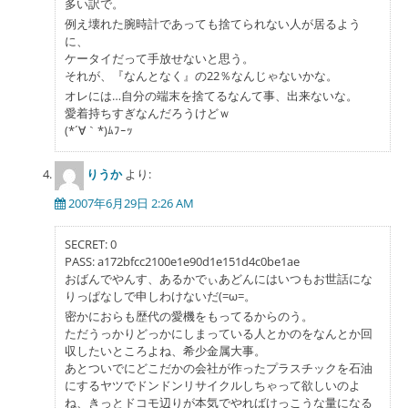
多い訳で。
例え壊れた腕時計であっても捨てられない人が居るよう
に、
ケータイだって手放せないと思う。
それが、『なんとなく』の22％なんじゃないかな。
オレには…自分の端末を捨てるなんて事、出来ないな。
愛着持ちすぎなんだろうけどｗ
(*´∀｀*)ﾑﾌｰｯ
りうか
より:
2007年6月29日 2:26 AM
SECRET: 0
PASS: a172bfcc2100e1e90d1e151d4c0be1ae
おばんでやんす、あるかでぃあどんにはいつもお世話にな
りっぱなしで申しわけないだ(=ω=。
密かにおらも歴代の愛機をもってるからのう。
ただうっかりどっかにしまっている人とかのをなんとか回
収したいところよね、希少金属大事。
あとついでにどこだかの会社が作ったプラスチックを石油
にするヤツでドンドンリサイクルしちゃって欲しいのよ
ね、きっとドコモ辺りが本気でやればけっこうな量になる