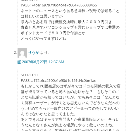
ン
PASS: 74be16979710d4c4e7c6647856088456
ネット上のニュースというある意味狭い視野では知ること
は難しいとは思いますが
県内のとある店では機種交換時に最大２０００円引き
青森と八戸でパソコンショップも営むショップでは共通の
ポイントカードで５００円分付加とか
とっくにやってますけどね
りうか
より:
2007年6月27日 12:37 AM
SECRET: 0
PASS: a172bfcc2100e1e90d1e151d4c0be1ae
もしかしてPC販売店のはずが今ではドコモ関係の収入で店
舗が成り立っていると噂のあのお店かな？ もしそこのこ
となら以前から知ってはいたが、でもあそこは「なんとな
く所有ユーザー」が行くとも思えないんでどうなんだべの
う…せめてもっと一般向けのアピールってのをしてもいい
んではないかなと思ってました。
あとできればキャリア専門店とか家電量販店とか、そうい
うなんとなくさんが集まる場所にやって欲しいのよね。
もっと言うならば、客寄せパンダに一部のお店がやるよう