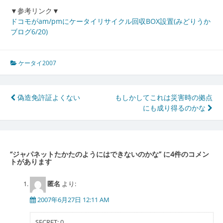
▼参考リンク▼
ドコモがam/pmにケータイリサイクル回収BOX設置(みどりうか
ブログ6/20)
ケータイ2007
投
偽造免許証よくない
もしかしてこれは災害時の拠点
にも成り得るのかな
稿
ナ
ビ
“
ジャパネットたかたのようにはできないのかな
” に4件のコメン
ゲ
トがあります
ー
匿名
より:
シ
2007年6月27日 12:11 AM
ョ
SECRET: 0