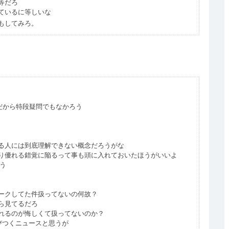
等だろ
ているに等しいな
もしてみろ。
んだから特段疑問でもなかろう
る人には到底理解できない概念だろうがな
り優れる錯覚に陥るって事も頭に入れておいたほうがいいよ
使う
真がリークしてた件扱ってないの何故？
ら見てるだろ
れるのが悔しくて扱ってないのか？
飛びつくニュースと思うが