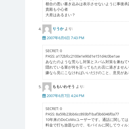
都合の悪い書き込みは表示させないように事後承
貴殿も小心者
大差はあるまい？
りうか
より:
2007年6月6日 7:43 PM
SECRET: 0
PASS: a172bfcc2100e1e90d1e151d4c0be1ae
あなたのような荒らし対策とスパム対策を兼ねて
隠れている輩が何を言ってもたわ言に過ぎません
嫌なら見にこなければいいだけのこと、意見があ
ももいわそう
より:
2007年6月7日 4:24 PM
SECRET: 0
PASS: 8a59b23bb6cc893bf1baf3b6046f0a77
10年来のDoCoMoユーザーです。通話に関し
料金で打ち放題なので、モバイルに関してウィル