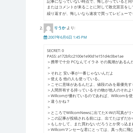
記事になっていない時点で、悔しがっていると同
またはコメントが来ることに対して敗北宣言をし
繰り返すが、悔しいなら速攻で買ってレビューで
りうか
より:
2007年6月6日 1:45 PM
SECRET: 0
PASS: a172bfcc2100e1e90d1e151d4c0be1ae
＞携帯で十分 PCなんてイラネ その風潮がある
＞
＞それと 安い事が一番じゃないんだよ
＞使える 他の人も使っている。
＞こそに意味があるんだよ、値段のみを最優先す
＞人間所有する持っているその物が他人のそれよ
＞Willcomが優れているのであれば、Willcomを
＞違うかね？
＞
＞ところでWillcomNewsに出てたX-Wの写
＞この記事が投稿される前には、出てたはずだか
＞もしかして、また買わないだろうとか突っ込ま
＞Willcomマンセーな君にとっては、真っ先に