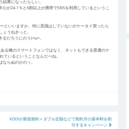
う結果になったらしい。
中心が24.1％と6割以上が携帯でSNSを利用しているというこ
ザーといいますか、特に意識はしていないがケータイ買ったら
しょうねきっと。
るだろうにのう(=ω=。
うなある種のスマートフォンではなく、ネットもできる普通のケ
されているということなんだべね。
ばならぬのかのぅ。
KDDIが新規契約＋ダブル定額などで契約月の基本料を割
引するキャンペーン