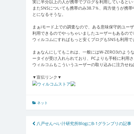
実に半分以上の人が携帯でブログを利用しているとい
またSNSについても携帯のみ38.7％、両方使うが携帯
とになるそうな。
まぁiモード上での調査なので、ある意味保守的ユー
利用できるのでやっちゃいましたユーザーもあるので
ウィルコムにすればもっと安くブログもSNSも利用でき
まぁなんにしてもこれは、一般にはW-ZERO3のよ
ータイが受け入れられており、PCよりも手軽に利用
ウィルコムもこういうユーザーの取り込みに注力せね
▼宣伝リンク▼
ネット
投
八戸せんべい汁研究所BlogにB-1グランプリの記事