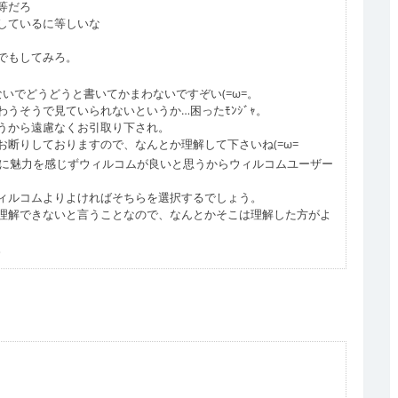
等だろ
しているに等しいな
でもしてみろ。
いでどうどうと書いてかまわないですぞい(=ω=。
うそうで見ていられないというか…困ったﾓﾝｼﾞｬ。
うから遠慮なくお引取り下され。
断りしておりますので、なんとか理解して下さいね(=ω=
uに魅力を感じずウィルコムが良いと思うからウィルコムユーザー
ィルコムよりよければそちらを選択するでしょう。
理解できないと言うことなので、なんとかそこは理解した方がよ
。