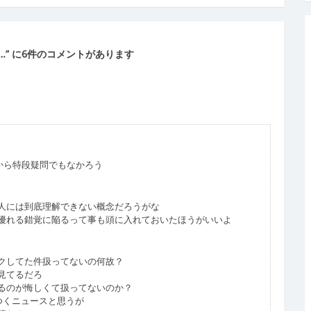
…
” に6件のコメントがあります
だから特段疑問でもなかろう
人には到底理解できない概念だろうがな
優れる錯覚に陥るって事も頭に入れておいたほうがいいよ
リークしてた件扱ってないの何故？
見てるだろ
るのが悔しくて扱ってないのか？
びつくニュースと思うが