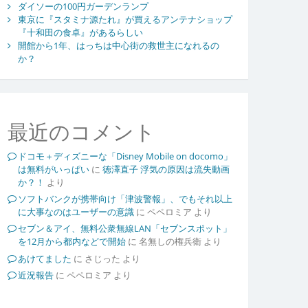
ダイソーの100円ガーデンランプ
東京に『スタミナ源たれ』が買えるアンテナショップ
『十和田の食卓』があるらしい
開館から1年、はっちは中心街の救世主になれるの
か？
最近のコメント
ドコモ＋ディズニーな「Disney Mobile on docomo」
は無料がいっぱい
に
徳澤直子 浮気の原因は流失動画
か？！
より
ソフトバンクが携帯向け「津波警報」、でもそれ以上
に大事なのはユーザーの意識
に
ペペロミア
より
セブン＆アイ、無料公衆無線LAN「セブンスポット」
を12月から都内などで開始
に
名無しの権兵衛
より
あけてました
に
さじった
より
近況報告
に
ペペロミア
より