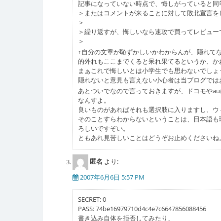
記事になっていない時点で、悔しがっていると同
＞またはコメントが来ることに対して敗北宣言を
＞
＞繰り返すが、悔しいなら速攻で買ってレビュー
＞
↑自分の文章が恥ずかしいかわからんが、隠れてな
的外れもここまでくると呆れ果てるというか、かわ
まぁこれで悔しいとは小学生でも思わないでしょ
隠れないと意見も言えない小心者は当ブログではお
あとついでなので言っておきますが、ドコモやa
なんすよ。
良いものがあればそれも選択肢に入りますし、ウ
そのことすらわからないということは、日本語も
ろしいですぞい。
ともあれ見苦しいことはどうぞお止めくださいね
匿名
より:
2007年6月6日 5:57 PM
SECRET: 0
PASS: 74be16979710d4c4e7c6647856088456
書き込み自体を拒否してみたり、