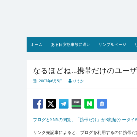
コ
ン
テ
ン
ツ
へ
ス
ホーム
ある日突然事故に遭い
サンプルページ
キ
ッ
プ
なるほどね…携帯だけのユー
2007年6月5日
りうか
ブログとSNSの閲覧、「携帯だけ」が3割超(ケータイWat
リンク先記事によると、ブログを利用するのに携帯だけ使