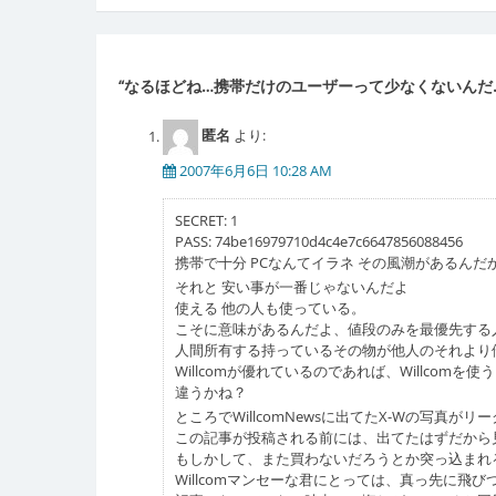
稿
ナ
ビ
“
なるほどね…携帯だけのユーザーって少なくないんだ
ゲ
匿名
より:
ー
2007年6月6日 10:28 AM
シ
ョ
SECRET: 1
PASS: 74be16979710d4c4e7c6647856088456
ン
携帯で十分 PCなんてイラネ その風潮があるん
それと 安い事が一番じゃないんだよ
使える 他の人も使っている。
こそに意味があるんだよ、値段のみを最優先する
人間所有する持っているその物が他人のそれより
Willcomが優れているのであれば、Willcomを使う
違うかね？
ところでWillcomNewsに出てたX-Wの写真が
この記事が投稿される前には、出てたはずだから
もしかして、また買わないだろうとか突っ込まれ
Willcomマンセーな君にとっては、真っ先に飛