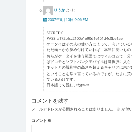
りうか
より:
2007年6月10日 9:06 PM
SECRET: 0
PASS: a172bfcc2100e1e90d1e151d4c0be1ae
ケータイはその人の使い方によって、向いている
ただ頭っから決め付けていれば、本当に良いもの
おらがケータイを使う範囲ではウィルコムで十分
ばドコモとソフトバンクモバイルは選択肢に入ら
ネットとの親和性の高さを超えるキャリアは未だ
ということを常々言っているのですが、たまに荒
ているわけです。
日本語って難しいね(=ω=
コメントを残す
メールアドレスが公開されることはありません。
※
が付
コメント
※