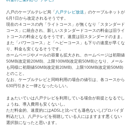
八戸のケーブルテレビ局「
八戸テレビ放送
」のケーブルネットが
6月1日から改定されるそうです。
現在の４コースの内「ライトコース」が無くなり「スタンダード
コース」に統合され、新しいスタンダードコースの料金は旧ライ
トコースの料金となるそうです。速度は旧スタンダードのまま。
また「パワーコース」と「ヘビーコース」も下りの速度が早くな
り、料金も安くなるそうです。
ホームページやメールの容量も拡大され、ホームページは初期値
50MB(改定前20MB)、上限100MB(改定前50MB)となり、メール
も同様に初期値50MB(改定前20MB)、上限100MB(改定前50MB)
とのこと。
なお、ケーブルテレビと同時利用の場合の値引は、各コースから
630円引きと一律となったらしい。
まぁたいていは八戸テレビを利用している場合が前提となるでし
ょうね、導入費用も安くないし。
ただ料金的、速度的にはADSLと比べても遜色ないし(プロバイダ
料込だし)、八戸テレビを視聴している人にはますます悪くない
選択肢になったと思います。