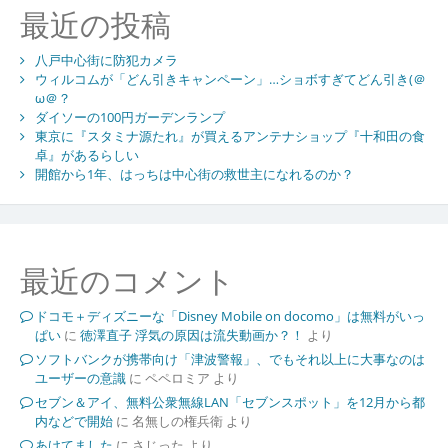
最近の投稿
八戸中心街に防犯カメラ
ウィルコムが「どん引きキャンペーン」…ショボすぎてどん引き(＠
ω＠？
ダイソーの100円ガーデンランプ
東京に『スタミナ源たれ』が買えるアンテナショップ『十和田の食
卓』があるらしい
開館から1年、はっちは中心街の救世主になれるのか？
最近のコメント
ドコモ＋ディズニーな「Disney Mobile on docomo」は無料がいっ
ぱい
に
徳澤直子 浮気の原因は流失動画か？！
より
ソフトバンクが携帯向け「津波警報」、でもそれ以上に大事なのは
ユーザーの意識
に
ペペロミア
より
セブン＆アイ、無料公衆無線LAN「セブンスポット」を12月から都
内などで開始
に
名無しの権兵衛
より
あけてました
に
さじった
より