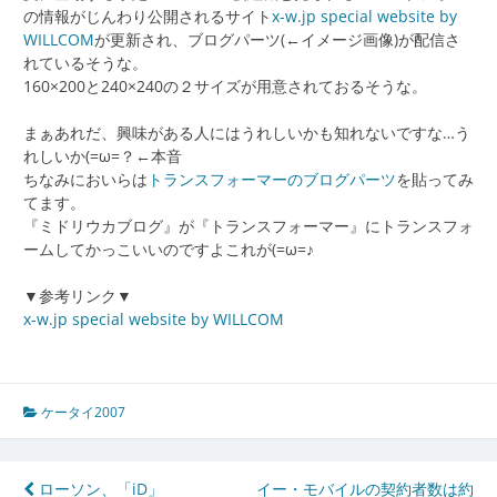
の情報がじんわり公開されるサイト
x-w.jp special website by
WILLCOM
が更新され、ブログパーツ(←イメージ画像)が配信さ
れているそうな。
160×200と240×240の２サイズが用意されておるそうな。
まぁあれだ、興味がある人にはうれしいかも知れないですな…う
れしいか(=ω=？←本音
ちなみにおいらは
トランスフォーマーのブログパーツ
を貼ってみ
てます。
『ミドリウカブログ』が『トランスフォーマー』にトランスフォ
ームしてかっこいいのですよこれが(=ω=♪
▼参考リンク▼
x-w.jp special website by WILLCOM
ケータイ2007
投
ローソン、「iD」
イー・モバイルの契約者数は約