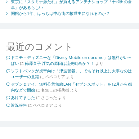
東京に『スタミナ源たれ』が買えるアンテナショップ『十和田の食
卓』があるらしい
開館から1年、はっちは中心街の救世主になれるのか？
最近のコメント
ドコモ＋ディズニーな「Disney Mobile on docomo」は無料がいっ
ぱい
に
徳澤直子 浮気の原因は流失動画か？！
より
ソフトバンクが携帯向け「津波警報」、でもそれ以上に大事なのは
ユーザーの意識
に
ペペロミア
より
セブン＆アイ、無料公衆無線LAN「セブンスポット」を12月から都
内などで開始
に
名無しの権兵衛
より
あけてました
に
さじった
より
近況報告
に
ペペロミア
より