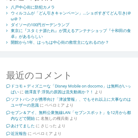
八戸中心街に防犯カメラ
ウィルコムが「どん引きキャンペーン」…ショボすぎてどん引き(＠
ω＠？
ダイソーの100円ガーデンランプ
東京に『スタミナ源たれ』が買えるアンテナショップ『十和田の食
卓』があるらしい
開館から1年、はっちは中心街の救世主になれるのか？
最近のコメント
ドコモ＋ディズニーな「Disney Mobile on docomo」は無料がいっ
ぱい
に
徳澤直子 浮気の原因は流失動画か？！
より
ソフトバンクが携帯向け「津波警報」、でもそれ以上に大事なのは
ユーザーの意識
に
ペペロミア
より
セブン＆アイ、無料公衆無線LAN「セブンスポット」を12月から都
内などで開始
に
名無しの権兵衛
より
あけてました
に
さじった
より
近況報告
に
ペペロミア
より