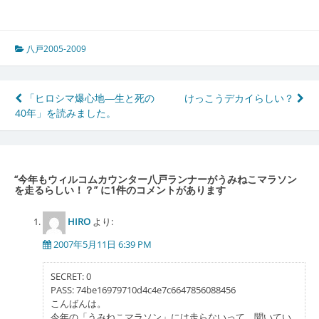
八戸2005-2009
投
「ヒロシマ爆心地―生と死の
けっこうデカイらしい？
40年」を読みました。
稿
ナ
ビ
“
今年もウィルコムカウンター八戸ランナーがうみねこマラソン
ゲ
を走るらしい！？
” に1件のコメントがあります
ー
HIRO
より:
シ
2007年5月11日 6:39 PM
ョ
SECRET: 0
ン
PASS: 74be16979710d4c4e7c6647856088456
こんばんは。
今年の「うみねこマラソン」には走らないって、聞いてい