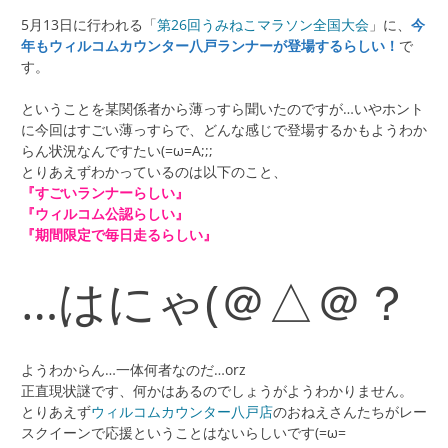
5月13日に行われる「
第26回うみねこマラソン全国大会
」に、
今
年もウィルコムカウンター八戸ランナーが登場するらしい！
で
す。
ということを某関係者から薄っすら聞いたのですが…いやホント
に今回はすごい薄っすらで、どんな感じで登場するかもようわか
らん状況なんですたい(=ω=A;;;
とりあえずわかっているのは以下のこと、
『すごいランナーらしい』
『ウィルコム公認らしい』
『期間限定で毎日走るらしい』
…はにゃ(＠△＠？
ようわからん…一体何者なのだ…orz
正直現状謎です、何かはあるのでしょうがようわかりません。
とりあえず
ウィルコムカウンター八戸店
のおねえさんたちがレー
スクイーンで応援ということはないらしいです(=ω=