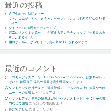
最近の投稿
八戸中心街に防犯カメラ
ウィルコムが「どん引きキャンペーン」…ショボすぎてどん引き(＠
ω＠？
ダイソーの100円ガーデンランプ
東京に『スタミナ源たれ』が買えるアンテナショップ『十和田の食
卓』があるらしい
開館から1年、はっちは中心街の救世主になれるのか？
最近のコメント
ドコモ＋ディズニーな「Disney Mobile on docomo」は無料がいっ
ぱい
に
徳澤直子 浮気の原因は流失動画か？！
より
ソフトバンクが携帯向け「津波警報」、でもそれ以上に大事なのは
ユーザーの意識
に
ペペロミア
より
セブン＆アイ、無料公衆無線LAN「セブンスポット」を12月から都
内などで開始
に
名無しの権兵衛
より
あけてました
に
さじった
より