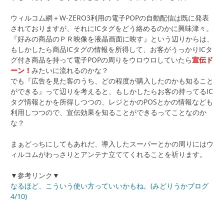
ウィルコム網＋W-ZERO3利用の電子POPの自動配信は既に発表
されておりますが、それにICタグをどう絡めるのかに興味津々。
『好みの商品のＰＲ映像を液晶画面に映す』という辺りからは、
もしかしたら商品ICタグの情報を所得して、お客がうっかりICタ
グ付き商品を持って電子POPの周りをウロウロしていたら
宣伝ド
ーン！
みたいに流れるのかな？
でも『広告を見た客のうち、どの程度が購入したのかも知ること
ができる』って辺りを考えると、もしかしたらお客の持ってるIC
タグ情報とかを所得しつつの、レジとかのPOSとかの情報なども
利用しつつので、宣伝効果を知ることができるってことなのか
な？
まぁどっちにしてもあれだ、導入したスーパーとかの周りにはウ
ィルコムがわっさりとアンテナ立ててくれることを祈ります。
▼参考リンク▼
なるほど、こういう使い方っていいかもね。(みどりうかブログ
4/10)