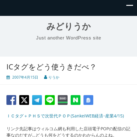
みどりうか
Just another WordPress site
ICタグをどう使うきだべ？
2007年4月15日
りうか
ＩＣタグ＋ＰＨＳで次世代ＰＯＰ(SankeiWEB経済･産業4/15)
リンク先記事はウィルコム網も利用した店頭電子POPの配信の記
事なのだすが…どうも何をどうするのかわからんのよね。