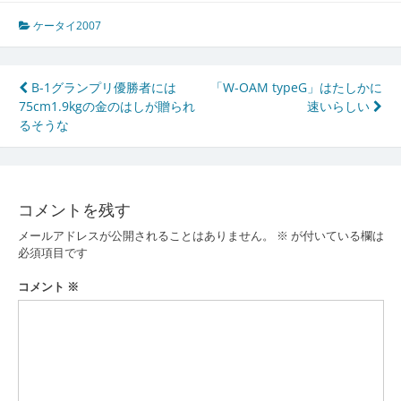
ケータイ2007
投
B-1グランプリ優勝者には
「W-OAM typeG」はたしかに
75cm1.9kgの金のはしが贈られ
速いらしい
稿
るそうな
ナ
ビ
ゲ
コメントを残す
ー
メールアドレスが公開されることはありません。
※
が付いている欄は
必須項目です
シ
コメント
※
ョ
ン