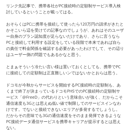
リンク先記事で、携帯各社がPC接続時の定額制サービス導入検
討しているということが載ってはる。
おそらくはPCに携帯を接続して使ったら120万円の請求がきたと
かそこいら辺を受けての記事なのでしょうが、あれはそのユーザ
ー自身のプラン認知度が足らないだけであり、さらに言うなら
PCと接続して利用する設定をしている段階で本来であれば自ら
の責任で料金関係を確認する必要があったわけでして、その辺り
はユーザー側の問題でもあるかなと思う。
とまぁそういう冷たい言い様は置いておくとしても、携帯でPC
に接続しての定額制は正直難しいンではないかとおらは思う。
ドコモが今秋からサービスを開始するPC接続時の定額制も、あ
くまで終了が決まっているドコモPHSでのPC接続時の定額制サ
ービス「@FreeD」の代わりという意味合いが強く、だからこそ
通信速度も3Gとは思えぬ低い値で制限してのサービスインなわ
けです。でないと接続できないエリアが多発するでしょうし。
だからその意味でも3Gの通信速度をそのまま発揮できるような
PC接続データ通信サービスを携帯キャリアが提示するとは思え
ない。