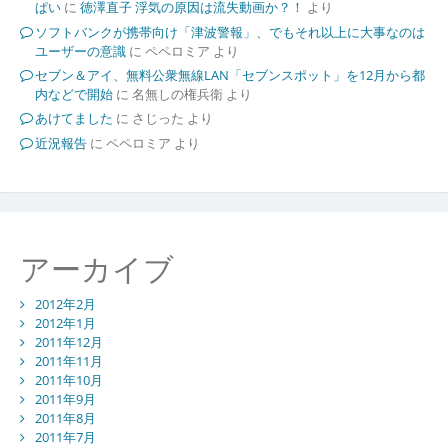
ぱい
に
徳澤直子 浮気の原因は流失動画か？！
より
ソフトバンクが携帯向け「津波警報」、でもそれ以上に大事なのは
ユーザーの意識
に
ペペロミア
より
セブン＆アイ、無料公衆無線LAN「セブンスポット」を12月から都
内などで開始
に
名無しの権兵衛
より
あけてました
に
さじった
より
近況報告
に
ペペロミア
より
アーカイブ
2012年2月
2012年1月
2011年12月
2011年11月
2011年10月
2011年9月
2011年8月
2011年7月