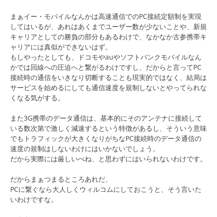
まぁイー・モバイルなんかは高速通信でのPC接続定額制を実現
してはいるが、あれはあくまでユーザー数が少ないことや、新規
キャリアとしての勝負の部分もあるわけで、なかなか古参携帯キ
ャリアには真似ができないはず。
もしやったとしても、ドコモやauやソフトバンクモバイルなん
かでは回線への圧迫へと繋がるわけですし、だからと言ってPC
接続時の通信をいきなり切断することも現実的ではなく、結局は
サービスを始めるにしても通信速度を規制しないとやってられな
くなる気がする。
また3G携帯のデータ通信は、基本的にそのアンテナに接続して
いる数次第で激しく減速するという特徴があるし、そういう意味
でもトラフィックが大きくなりがちなPC接続時のデータ通信の
速度の規制はしないわけにはいかないでしょう。
だから実際には厳しいべね、と思わずにはいられないわけです。
だからまぁつまるところあれだ、
PCに繋ぐなら大人しくウィルコムにしておこうと、そう言いた
いわけですな。