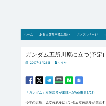
コ
ン
テ
ン
ツ
へ
ス
ホーム
ある日突然事故に遭い
サンプルページ
キ
ッ
プ
ガンダム五所川原に立つ(予定)
2007年3月28日
りうか
「ガンダム」立佞武多が出陣へ(Web東奥3/28)
今年の五所川原立佞武多にガンダム立佞武多が参戦す