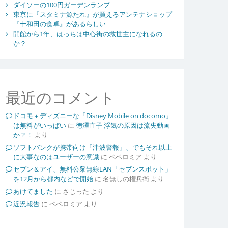
ダイソーの100円ガーデンランプ
東京に『スタミナ源たれ』が買えるアンテナショップ
『十和田の食卓』があるらしい
開館から1年、はっちは中心街の救世主になれるの
か？
最近のコメント
ドコモ＋ディズニーな「Disney Mobile on docomo」
は無料がいっぱい
に
徳澤直子 浮気の原因は流失動画
か？！
より
ソフトバンクが携帯向け「津波警報」、でもそれ以上
に大事なのはユーザーの意識
に
ペペロミア
より
セブン＆アイ、無料公衆無線LAN「セブンスポット」
を12月から都内などで開始
に
名無しの権兵衛
より
あけてました
に
さじった
より
近況報告
に
ペペロミア
より