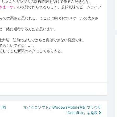
ダム、ちゃんとガンダムの版権許諾を受けて作るんだそうな。
きまーす』
の状態で作られるらしく、前傾気味でビームライフ
みでの高さと思われる。てことは約3分の1スケールの大きさ
と一緒に運行するんだと思います。
社大祭、弘前ねぷたではちと真似できない発想です。
欲しいですな(=ω=。
そしてまた新聞のネタにしてもらうと。
川原
マイクロソフトがWndowsMobile対応ブラウザ
「Deepfish」を発表