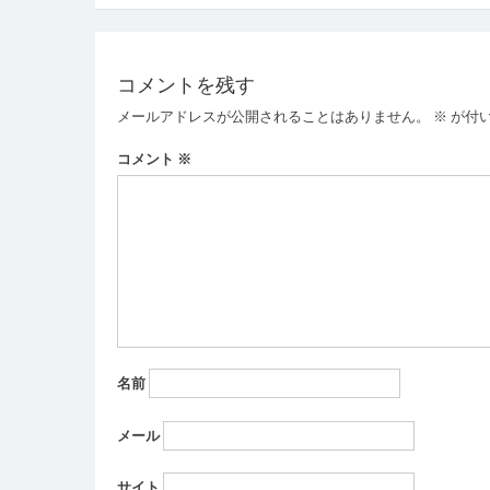
稿
ナ
ビ
コメントを残す
ゲ
メールアドレスが公開されることはありません。
※
が付
ー
コメント
※
シ
ョ
ン
名前
メール
サイト