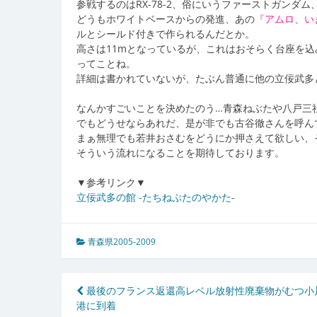
参戦するのはRX-78-2、俗にいうファーストガン
どうもホワイトベースからの発進、あの
『アムロ、い
ルとシールド付きで作られるんだとか。
高さは11mとなっているが、これはおそらく台座を込
ってことね。
詳細は書かれていないが、たぶん普通に他の立佞武多
なんかすごいことを決めたのう…青森ねぶたや八戸三
でもどうせならあれだ、是が非でも古谷徹さんを呼んで
まぁ無理でも若井おさむをどうにか押さえて欲しい、
そういう流れになることを期待しております。
▼参考リンク▼
立佞武多の館 -たちねぷたのやかた-
青森県2005-2009
投
最後のフランス返還高レベル放射性廃棄物がむつ小
港に到着