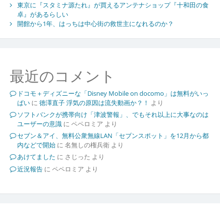
東京に『スタミナ源たれ』が買えるアンテナショップ『十和田の食
卓』があるらしい
開館から1年、はっちは中心街の救世主になれるのか？
最近のコメント
ドコモ＋ディズニーな「Disney Mobile on docomo」は無料がいっ
ぱい
に
徳澤直子 浮気の原因は流失動画か？！
より
ソフトバンクが携帯向け「津波警報」、でもそれ以上に大事なのは
ユーザーの意識
に
ペペロミア
より
セブン＆アイ、無料公衆無線LAN「セブンスポット」を12月から都
内などで開始
に
名無しの権兵衛
より
あけてました
に
さじった
より
近況報告
に
ペペロミア
より