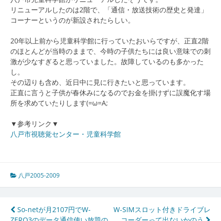
リニューアルしたのは2階で、「通信・放送技術の歴史と発達」
コーナーというのが新設されたらしい。
20年以上前から児童科学館に行っていたおいらですが、正直2階
のほとんどが当時のままで、今時の子供たちには良い意味での刺
激が少なすぎると思っていました。故障しているのも多かった
し。
その辺りも含め、近日中に見に行きたいと思っています。
正直に言うと子供が春休みになるのでお金を掛けずに誤魔化す場
所を求めていたりします(=ω=A;
▼参考リンク▼
八戸市視聴覚センター・児童科学館
八戸2005-2009
投
So-netが月2107円でW-
W-SIMスロット付きドライブレ
ZERO3のデータ通信使い放題の
コーダーって出ないかのう