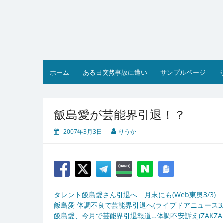
コ
ン
テ
ン
ツ
へ
ス
ホーム
ある日突然事故に遭い
サンプルページ
キ
ッ
プ
飯島愛が芸能界引退！？
2007年3月3日
りうか
タレント飯島愛さん引退へ 月末にも(Web東奥3/3)
飯島愛 体調不良で芸能界引退へ(ライブドアニュース3/
飯島愛、今月で芸能界引退報道…体調不安訴え(ZAKZAK3