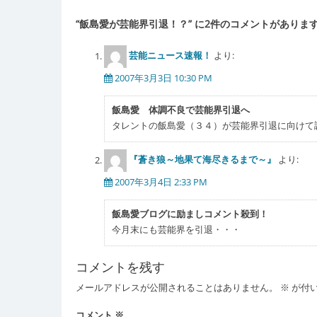
ナ
“
飯島愛が芸能界引退！？
” に2件のコメントがありま
ビ
ゲ
芸能ニュース速報！
より:
ー
2007年3月3日 10:30 PM
シ
飯島愛 体調不良で芸能界引退へ
ョ
タレントの飯島愛（３４）が芸能界引退に向けて
ン
『蒼き狼～地果て海尽きるまで～』
より:
2007年3月4日 2:33 PM
飯島愛ブログに励ましコメント殺到！
今月末にも芸能界を引退・・・
コメントを残す
メールアドレスが公開されることはありません。
※
が付
コメント
※