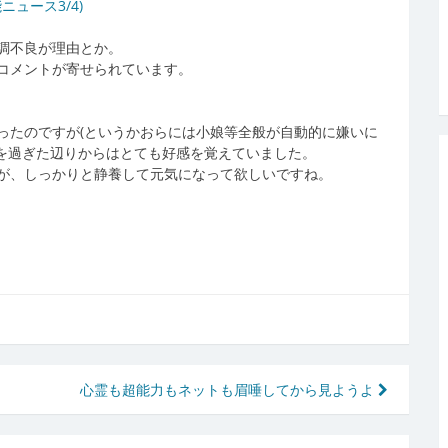
能ニュース3/4)
調不良が理由とか。
コメントが寄せられています。
ったのですが(というかおらには小娘等全般が自動的に嫌いに
代を過ぎた辺りからはとても好感を覚えていました。
が、しっかりと静養して元気になって欲しいですね。
心霊も超能力もネットも眉唾してから見ようよ