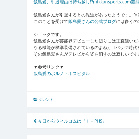
飯島愛、引退理由は持ち越し!?(nikkansports.com芸
飯島愛さんが引退するとの報道があったようです。体
このことを受けて
飯島愛さんの公式ブログ
には多くの
ショックです。
飯島愛さんが芸能界デビューした辺りには正直嫌いだ
なる機能が標準装備されているのよね)、Tバック時
その飯島愛さんがテレビから姿を消すのは寂しいです
▼参考リンク▼
飯島愛のポルノ・ホスピタル
タレント
投
今日からウィルコムは『Ｉ＝PHS』
稿