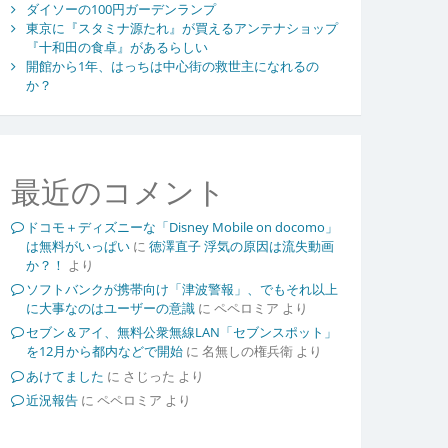
ダイソーの100円ガーデンランプ
東京に『スタミナ源たれ』が買えるアンテナショップ
『十和田の食卓』があるらしい
開館から1年、はっちは中心街の救世主になれるの
か？
最近のコメント
ドコモ＋ディズニーな「Disney Mobile on docomo」
は無料がいっぱい
に
徳澤直子 浮気の原因は流失動画
か？！
より
ソフトバンクが携帯向け「津波警報」、でもそれ以上
に大事なのはユーザーの意識
に
ペペロミア
より
セブン＆アイ、無料公衆無線LAN「セブンスポット」
を12月から都内などで開始
に
名無しの権兵衛
より
あけてました
に
さじった
より
近況報告
に
ペペロミア
より