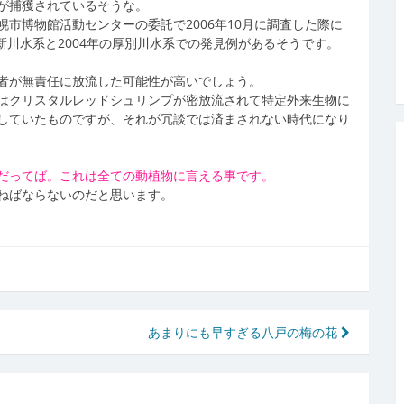
が捕獲されているそうな。
市博物館活動センターの委託で2006年10月に調査した際に
新川水系と2004年の厚別川水系での発見例があるそうです。
者が無責任に放流した可能性が高いでしょう。
はクリスタルレッドシュリンプが密放流されて特定外来生物に
していたものですが、それが冗談では済まされない時代になり
だってば。これは全ての動植物に言える事です。
ねばならないのだと思います。
あまりにも早すぎる八戸の梅の花