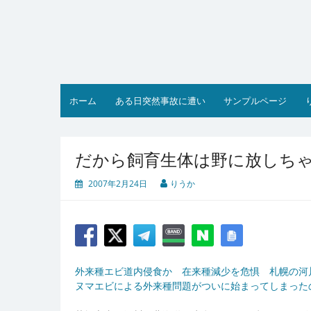
コ
ン
テ
ン
ツ
へ
ス
ホーム
ある日突然事故に遭い
サンプルページ
キ
ッ
プ
だから飼育生体は野に放しち
2007年2月24日
りうか
外来種エビ道内侵食か 在来種減少を危惧 札幌の河川で
ヌマエビによる外来種問題がついに始まってしまったのか