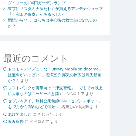
ダイソーの100円ガーデンランプ
東京に『スタミナ源たれ』が買えるアンテナショップ
『十和田の食卓』があるらしい
開館から1年、はっちは中心街の救世主になれるの
か？
最近のコメント
ドコモ＋ディズニーな「Disney Mobile on docomo」
は無料がいっぱい
に
徳澤直子 浮気の原因は流失動画
か？！
より
ソフトバンクが携帯向け「津波警報」、でもそれ以上
に大事なのはユーザーの意識
に
ペペロミア
より
セブン＆アイ、無料公衆無線LAN「セブンスポット」
を12月から都内などで開始
に
名無しの権兵衛
より
あけてました
に
さじった
より
近況報告
に
ペペロミア
より