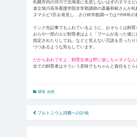
札幌市内の河川で北海道に生息しないはずのヌマエビ
道立旭川高等看護学院非常勤講師の斎藤和範さんが札幌
ヌマエビ1匹を発見し、さけ科学館調べでは1998年の
リンク先記事でもふれているように、おそらくは飼育
おらや一部のエビ飼育者はよく「ブームが去った後に
指定されたりしてね」などと笑えない冗談を言ったり
つつあるような気もしています。
だからあれですよ、飼育生体は野に放しちゃダメなん
全ての飼育者はそういう意味でもちゃんと責任をとら
環境･自然
投
プルトニウム消費への計画
稿
ナ