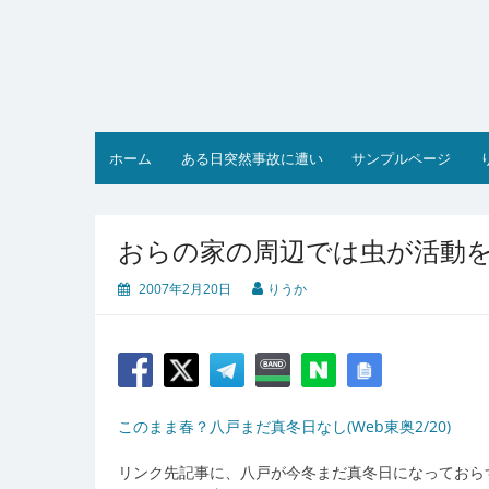
コ
ン
テ
ン
ツ
へ
ス
ホーム
ある日突然事故に遭い
サンプルページ
キ
ッ
プ
おらの家の周辺では虫が活動
2007年2月20日
りうか
このまま春？八戸まだ真冬日なし(Web東奥2/20)
リンク先記事に、八戸が今冬まだ真冬日になっておら