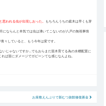
と思われる虫が出現しおった。
もちろんうちの庭木は早くも芽
4月にならんと本気では虫は沸いてこないのが八戸の無視事情
が青々していると、もう今年は変です。
ないじゃないですか…でもおらまだ苗木育てる為の水槽配置に
くれば苗にダメージでガビーンてな感じなんよね。
お座敷えんぶりで新むつ旅館修復募金