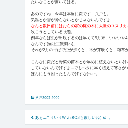
たいなことが書いてはる。
あのですね、今年は本当に変です、八戸も。
気温とか雪が降らないとかじゃないんですよ、
なんと数日前にはおらの家の庭の木に大量のユスリカ
吹こうとしている状態。
例年ならば虫が出現するのは早くて3月末、いやいや
なんです(当社主観調べ)。
それが2月の半ばで虫が沸くと、木が芽吹くと、雑草
こんなに変だと野菜の苗木とか早めに植えないといけ
していないんでげすよ…でもヘタに早く植えて寒さが
ほんにもう困ったもんでげすな(=ω=。
八戸2005-2009
投
あぁ…こういうW-ZERO3も欲しいね(=ω=。