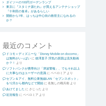
ダイソーの100円ガーデンランプ
東京に『スタミナ源たれ』が買えるアンテナショップ
『十和田の食卓』があるらしい
開館から1年、はっちは中心街の救世主になれるの
か？
最近のコメント
ドコモ＋ディズニーな「Disney Mobile on docomo」
は無料がいっぱい
に
徳澤直子 浮気の原因は流失動画
か？！
より
ソフトバンクが携帯向け「津波警報」、でもそれ以上
に大事なのはユーザーの意識
に
ペペロミア
より
セブン＆アイ、無料公衆無線LAN「セブンスポット」
を12月から都内などで開始
に
名無しの権兵衛
より
あけてました
に
さじった
より
近況報告
に
ペペロミア
より