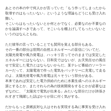
あとその本の中で何人かが言っていた「もう作ってしまったから
取壊すのはもったいない」というような理論もどうにも受け入れ
難い。
そこいらはもったいないとか何とかでなく、必要なのか不要なの
かを論議すべきであって、そこいらを棚上げしてもったいないと
いうのはなんともね。
ただ彼等の言っていることでも賛同を覚える部分もある。
その一番の部分は世間の自然エネルギーへの盲信についてだ。
太陽光発電や風力発電は、ハッキリ言ってそのままでは安定した
エネルギーにはならない。日和見ではないが、お天気任せの風任
せで安定した電力とはならないからだ。某テレビ番組のソーラー
カーだって、太陽電池で作った電気をバッテリーに充電して走る
のよ、太陽光発電や風力発電は元々そういう部分がある。
本来であれば安定した電力供給のために水素生成へのエネルギー
源とするとか、またそれらの為の技術開発をするとかが必要なは
ずなのに、『太陽光で電気が出来る』みたいな部分だけが誇張さ
れすぎて飛躍した話ばかりが目に付く気がする。
だからもっと原燃反対な人はそれを実現する為に事実を受け入れ