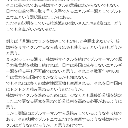
そこに書かれてある核燃サイクルの意義はわからないでもない、
日本で自前で手っ取り早く入手できるエネルギー源としてプルト
ニウムという選択肢はたしかにある。
ただその説明をしている推進派のお偉いさんたちの話には、どう
しても合点がいかないのだ。
例えば「普通にウランを燃やしても5%しか利用出来ないが、核
燃料をリサイクルするなら残り95%も使える」というのもどうか
と思う。
まぁおっしゃる通り、核燃料サイクルを続けてプルサーマルで原
子力発電所を稼動し続ければ、日本は外国に依存しないエネルギ
ー源を得る事も不可能ではないと思う。それこそ数百年や1000
年は電力を自国内でまかなえるかも知れない。
でもそれには多くの放射性廃棄物も生産される、それを日本国内
にドンドンと積み重ねるというのだろうか。
核燃料サイクルを進めるためには、少なくとも最終処分場を決定
した上で更なる研究を重ねて処分技術を高める必要があるように
思う。
しかし実際にはプルサーマルすら足踏みしているような有り様で
あり、その状態でプルトニウムだけを生産するような核燃料サイ
クルはどうなのだろうか、と思うわけです。