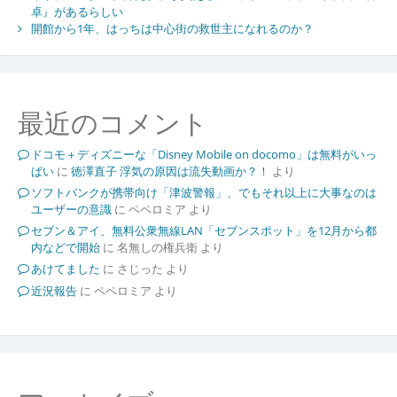
卓』があるらしい
開館から1年、はっちは中心街の救世主になれるのか？
最近のコメント
ドコモ＋ディズニーな「Disney Mobile on docomo」は無料がいっ
ぱい
に
徳澤直子 浮気の原因は流失動画か？！
より
ソフトバンクが携帯向け「津波警報」、でもそれ以上に大事なのは
ユーザーの意識
に
ペペロミア
より
セブン＆アイ、無料公衆無線LAN「セブンスポット」を12月から都
内などで開始
に
名無しの権兵衛
より
あけてました
に
さじった
より
近況報告
に
ペペロミア
より