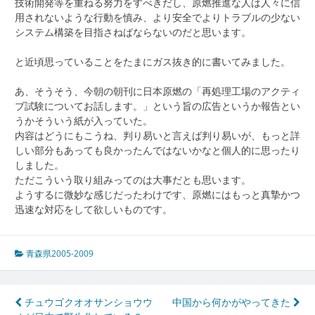
技術開発等を重ねる努力をすべきだし、原燃推進な人は人々に信
用されないような行動を慎み、より安全でよりトラブルの少ない
システム構築を目指さねばならないのだと思います。
と近頃思っていることをたまにガス抜き的に書いてみました。
あ、そうそう、今朝の朝刊に日本原燃の「再処理工場のアクティ
ブ試験についてお話します。」という旨の広告というか報告とい
うかそういう紙が入っていた。
内容はどうにもこうね、判り易いと言えば判り易いが、もっと詳
しい部分もあっても良かったんではないかなと個人的に思ったり
しました。
ただこういう取り組みってのは大事だとも思います。
ようするに微妙な感じだったわけです、原燃にはもっと真摯かつ
迅速な対応をして欲しいものです。
青森県2005-2009
投
チュウゴクオオサンショウウ
中国から何かがやってきた