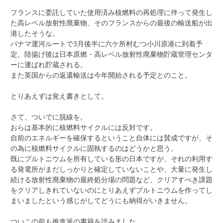
フランスに委託していた使用済み核燃料の再処理に伴って発生し
た高レベル放射性廃棄物、そのフランスからの最後の輸送船が出
港したそうな。
パナマ運河ルートで3月後半に六ケ所村むつ小川原港に到着予
定。陸揚げ後は日本原燃・高レベル放射性廃棄物貯蔵管理センタ
ーに運ばれ貯蔵される。
また英国からの返還輸送は今年開始される予定とのこと。
とりあえずは覚え書きとして。
さて、ついでに脱線を。
おらは基本的に核燃料サイクルには反対です。
自前のエネルギーを確保するということ自体には賛成ですが、そ
の為に核燃料サイクルに固執するのはどうかと思う。
既にプルトニウムを所有している形の日本ですが、それの利用す
る発電所がまだしっかりと確定していないことや、大量に発生し
続ける放射性廃棄物の最終処分場の問題など、クリアすべき課題
をクリアしきれていないのにとりあえずプルトニウムを作ってし
まいましたという感じがしてどうにも納得がいきません。
ついこの前も推進派の書籍を読みました。