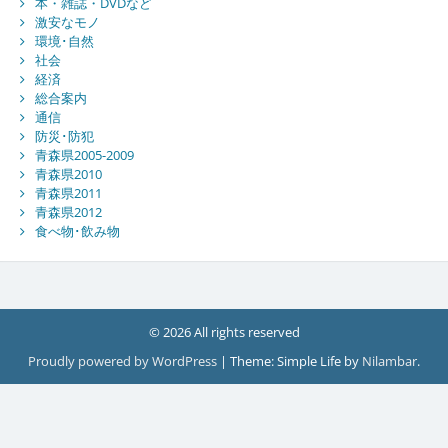
本・雑誌・DVDなど
激安なモノ
環境･自然
社会
経済
総合案内
通信
防災･防犯
青森県2005-2009
青森県2010
青森県2011
青森県2012
食べ物･飲み物
© 2026 All rights reserved
Proudly powered by WordPress
|
Theme: Simple Life by
Nilambar
.