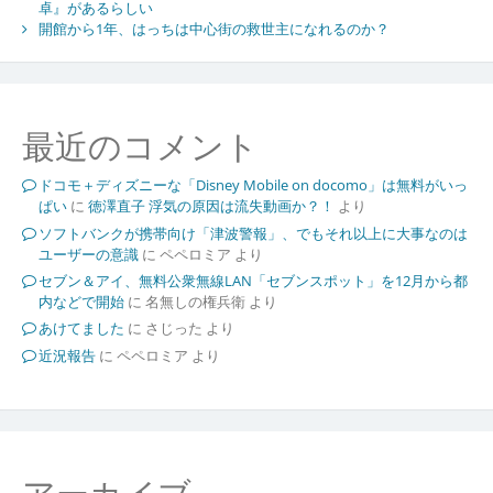
卓』があるらしい
開館から1年、はっちは中心街の救世主になれるのか？
最近のコメント
ドコモ＋ディズニーな「Disney Mobile on docomo」は無料がいっ
ぱい
に
徳澤直子 浮気の原因は流失動画か？！
より
ソフトバンクが携帯向け「津波警報」、でもそれ以上に大事なのは
ユーザーの意識
に
ペペロミア
より
セブン＆アイ、無料公衆無線LAN「セブンスポット」を12月から都
内などで開始
に
名無しの権兵衛
より
あけてました
に
さじった
より
近況報告
に
ペペロミア
より