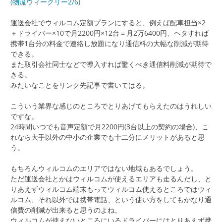
(物流ウィークリー2/6)
運送会社でウィルコム定額プランにすると、例えば配車担当×2
＋ドライバー×10で月2200円×12台＝月2万6400円、ヘタすれば
携帯1台分の料金で連絡し放題になり通信料の大幅な削減が期待
できる。
また取引会社同士などで導入すれば驚くべき通信料削減が期待で
きる。
みたいなことをリンク先記事で書いてはる。
こういう業界な感じのところでとりあげてもらえたのはうれしい
ですな。
24時間いつでも音声定額で月2200円(3台以上の契約の場合)、こ
れなら大手以外の中小の企業でも十二分にメリットがあると思
う。
もちろんウィルコムのエリアではない地域もあるでしょう。
ただ運送会社とかはウィルコムが使えるエリアも走るんだし、と
りあえずウィルコム端末もってウィルコム使えるところではウィ
ルコム、それ以外では携帯電話、という使い方をしてもかなり通
信費の削減が出来ると思うのよね。
ウィルコムが使えないところにいるドライバーにはとりあえず携