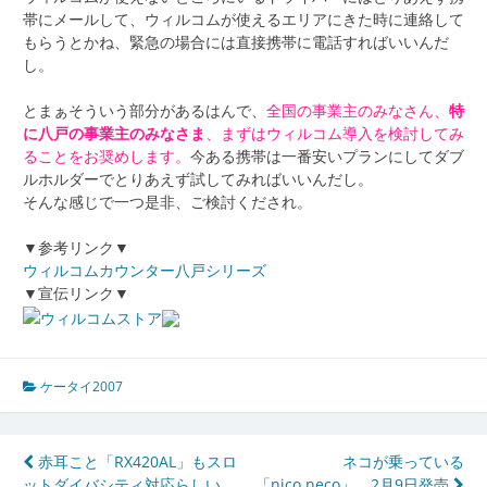
帯にメールして、ウィルコムが使えるエリアにきた時に連絡して
もらうとかね、緊急の場合には直接携帯に電話すればいいんだ
し。
とまぁそういう部分があるはんで、
全国の事業主のみなさん、
特
に八戸の事業主のみなさま
、まずはウィルコム導入を検討してみ
ることをお奨めします。
今ある携帯は一番安いプランにしてダブ
ルホルダーでとりあえず試してみればいいんだし。
そんな感じで一つ是非、ご検討くだされ。
▼参考リンク▼
ウィルコムカウンター八戸シリーズ
▼宣伝リンク▼
ケータイ2007
投
赤耳こと「RX420AL」もスロ
ネコが乗っている
ットダイバシティ対応らしい
「nico.neco」、2月9日発売