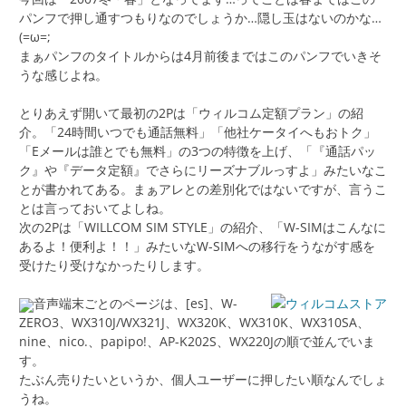
パンフで押し通すつもりなのでしょうか…隠し玉はないのかな…
(=ω=;
まぁパンフのタイトルからは4月前後まではこのパンフでいきそ
うな感じよね。
とりあえず開いて最初の2Pは「ウィルコム定額プラン」の紹
介。「24時間いつでも通話無料」「他社ケータイへもおトク」
「Eメールは誰とでも無料」の3つの特徴を上げ、「『通話パッ
ク』や『データ定額』でさらにリーズナブルっすよ」みたいなこ
とが書かれてある。まぁアレとの差別化ではないですが、言うこ
とは言っておいてよしね。
次の2Pは「WILLCOM SIM STYLE」の紹介、「W-SIMはこんなに
あるよ！便利よ！！」みたいなW-SIMへの移行をうながす感を
受けたり受けなかったりします。
音声端末ごとのページは、[es]、W-
ZERO3、WX310J/WX321J、WX320K、WX310K、WX310SA、
nine、nico.、papipo!、AP-K202S、WX220Jの順で並んでいま
す。
たぶん売りたいというか、個人ユーザーに押したい順なんでしょ
うね。