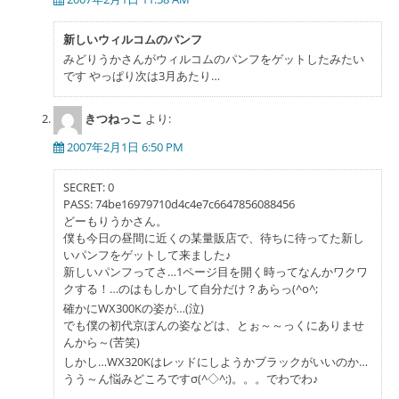
ョ
新しいウィルコムのパンフ
ン
みどりうかさんがウィルコムのパンフをゲットしたみたい
です やっぱり次は3月あたり…
きつねっこ
より:
2007年2月1日 6:50 PM
SECRET: 0
PASS: 74be16979710d4c4e7c6647856088456
どーもりうかさん。
僕も今日の昼間に近くの某量販店で、待ちに待ってた新し
いパンフをゲットして来ました♪
新しいパンフってさ…1ページ目を開く時ってなんかワクワ
クする！…のはもしかして自分だけ？あらっ(^o^;
確かにWX300Kの姿が…(泣)
でも僕の初代京ぽんの姿などは、とぉ～～っくにありませ
んから～(苦笑)
しかし…WX320Kはレッドにしようかブラックがいいのか…
うう～ん悩みどころですσ(^◇^;)。。。でわでわ♪