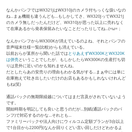
なんかパンフではWX321JはWX310Jのカメラ付ちっくな扱いなの
ね…まぁ機能も違うんども…もしかしてさ、WX320JってWX321J
のカメラ無しだったんだけど、WX310Jが思った以上に売れなく
て在庫あるから発表保留みたいなことだったりしてね…(=ω=；
なんかパンフからWX300Kが消えているのよね、それとパンフの
音声端末仕様一覧(比較)からも消えている。
以前おらが某所から聞いた話では
とりあえずWX300KとWX320K
は併売
ということでしたが、もしかしたらWX300Kの生産打ち切
りは意外に近いのかも知れませんね。
だとしたらあの安売りの理由もわかる気がする…まぁ中には単に
在庫抱えて吐き出したいだけのお店もあるかもしれないけれんど
もね(笑)
通話パックの無期限繰越についてはまだ言及がされていないよう
です。
開始時期を明記しても良いと思うのだが…別紙(通話パックのパ
ンフ)で対応するのかな…それとも…
ファミリーパックや法人向けにウィルコム定額プランが3台以上
で1台目から2200円(なんか回りくどい言い回しだけどわかるよ