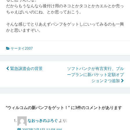
だからもうなんなら後付け用のネコとかタコとかカエルとか売っ
ちゃえばいいのにね、とか思っておこう。
そんな感じでとりあえずパンフをゲットしにいってみるのも一興
かと思いますぞい。
ケータイ2007
投
緊急譲渡会の背景
ソフトバンクが有言実行、ブル
ープランに新パケット定額オプ
稿
ション２つ追加
ナ
ビ
ゲ
“
ウィルコムの新パンフをゲット！
” に3件のコメントがあります
ー
なおっきのぶろぐ
より:
シ
2007年2月1日 11:58 AM