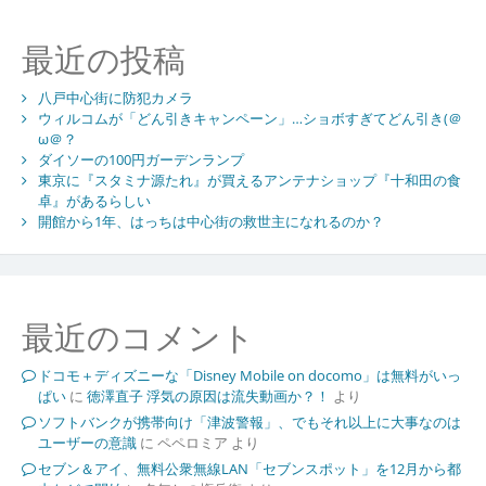
最近の投稿
八戸中心街に防犯カメラ
ウィルコムが「どん引きキャンペーン」…ショボすぎてどん引き(＠
ω＠？
ダイソーの100円ガーデンランプ
東京に『スタミナ源たれ』が買えるアンテナショップ『十和田の食
卓』があるらしい
開館から1年、はっちは中心街の救世主になれるのか？
最近のコメント
ドコモ＋ディズニーな「Disney Mobile on docomo」は無料がいっ
ぱい
に
徳澤直子 浮気の原因は流失動画か？！
より
ソフトバンクが携帯向け「津波警報」、でもそれ以上に大事なのは
ユーザーの意識
に
ペペロミア
より
セブン＆アイ、無料公衆無線LAN「セブンスポット」を12月から都