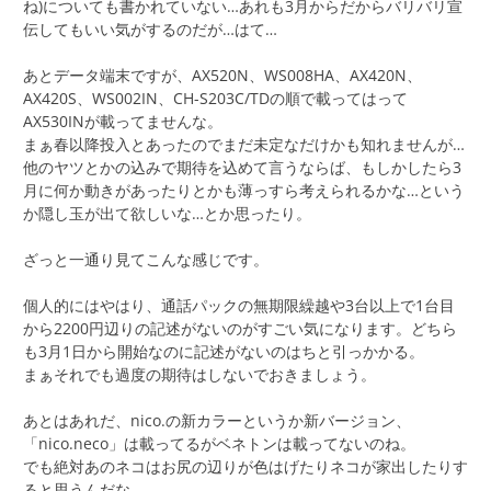
ね)についても書かれていない…あれも3月からだからバリバリ宣
伝してもいい気がするのだが…はて…
あとデータ端末ですが、AX520N、WS008HA、AX420N、
AX420S、WS002IN、CH-S203C/TDの順で載ってはって
AX530INが載ってませんな。
まぁ春以降投入とあったのでまだ未定なだけかも知れませんが…
他のヤツとかの込みで期待を込めて言うならば、もしかしたら3
月に何か動きがあったりとかも薄っすら考えられるかな…という
か隠し玉が出て欲しいな…とか思ったり。
ざっと一通り見てこんな感じです。
個人的にはやはり、通話パックの無期限繰越や3台以上で1台目
から2200円辺りの記述がないのがすごい気になります。どちら
も3月1日から開始なのに記述がないのはちと引っかかる。
まぁそれでも過度の期待はしないでおきましょう。
あとはあれだ、nico.の新カラーというか新バージョン、
「nico.neco」は載ってるがベネトンは載ってないのね。
でも絶対あのネコはお尻の辺りが色はげたりネコが家出したりす
ると思うんだな。