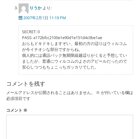
りうか
より:
2007年2月1日 11:19 PM
SECRET: 0
PASS: a172bfcc2100e1e90d1e151d4c0be1ae
おらもドキドキしますぞい、最初の方の辺りはウィルコム
が今イチオシな部分ですからね。
個人的には通話パック無期限繰越辺りがくると予想してい
ましたが、普通にウィルコムのよさのアピールだったので
安心しつつもちょこっちガッカリでした。
コメントを残す
メールアドレスが公開されることはありません。
※
が付いている欄は
必須項目です
コメント
※