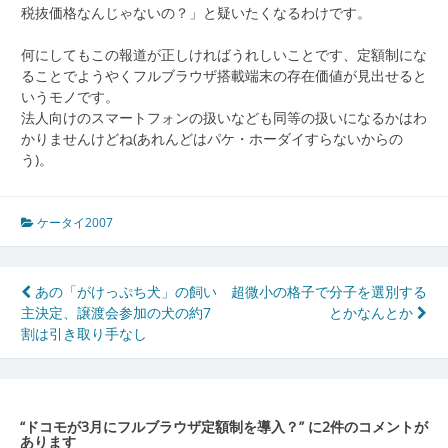
税抜価格なんじゃないの？」と疑いたくなるわけです。
何にしてもこの報道が正しければうれしいことです、定額制にな
ることでようやくフルブラウザ搭載端末の存在価値が見出せると
いうモノです。
法人向けのスマートフォンの扱いなども同等の扱いになるかはわ
かりませんけどね(あれんどはパケ・ホーダイすらないからの
う)。
ケータイ2007
投
あの「がけっぷち犬」の飼い
超微小の格子で分子を選別する
主決定、譲渡会参加の犬の約7
とかなんとか
稿
割は引き取り手なし
ナ
ビ
ゲ
“
ドコモが3月にフルブラウザ定額制を導入？
” に2件のコメントが
あります