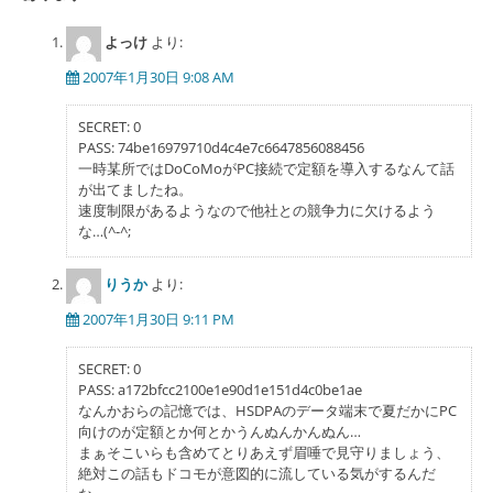
ー
シ
よっけ
より:
ョ
2007年1月30日 9:08 AM
ン
SECRET: 0
PASS: 74be16979710d4c4e7c6647856088456
一時某所ではDoCoMoがPC接続で定額を導入するなんて話
が出てましたね。
速度制限があるようなので他社との競争力に欠けるよう
な…(^-^;
りうか
より:
2007年1月30日 9:11 PM
SECRET: 0
PASS: a172bfcc2100e1e90d1e151d4c0be1ae
なんかおらの記憶では、HSDPAのデータ端末で夏だかにPC
向けのが定額とか何とかうんぬんかんぬん…
まぁそこいらも含めてとりあえず眉唾で見守りましょう、
絶対この話もドコモが意図的に流している気がするんだ