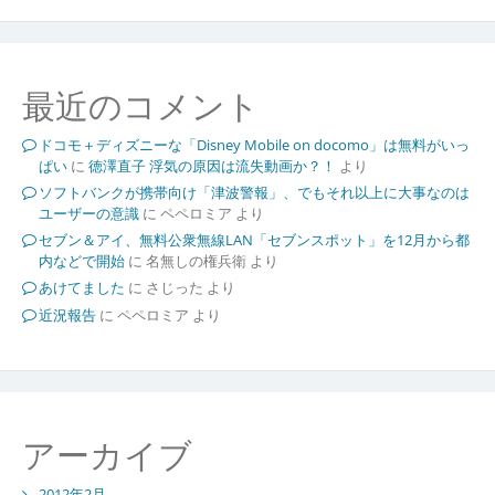
最近のコメント
ドコモ＋ディズニーな「Disney Mobile on docomo」は無料がいっ
ぱい
に
徳澤直子 浮気の原因は流失動画か？！
より
ソフトバンクが携帯向け「津波警報」、でもそれ以上に大事なのは
ユーザーの意識
に
ペペロミア
より
セブン＆アイ、無料公衆無線LAN「セブンスポット」を12月から都
内などで開始
に
名無しの権兵衛
より
あけてました
に
さじった
より
近況報告
に
ペペロミア
より
アーカイブ
2012年2月