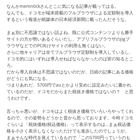
なんかmemn0ckさんとこに気になる記事が載ってはる。
なんでも、ドコモが端末搭載のフルブラウザによる定額制を導入
するという報道が紙媒体の日本経済新聞に載ったんだそうな。
まぁ別に不思議ではない話よね、既に公式コンテンツよりも勝手
サイトの方が勢いあるぐらいだし、アプリフルブラウザのjigブ
ラウザなどでのPC向けサイトの利用も無くはない。
さらに他キャリアは全てフルブラウザ定額制を導入しているし、
ドコモ的にはいずれは導入せねばならなかったのは皆の知るとこ
ろ。
だから導入自体は不思議ではないのだが、日経の記事にある価格
がどうにも気になる。
つまりあれだ、5700円でauとかより安めに設定みたいに書かれ
ているのだが、ドコモだからまた税抜き価格ではないの？ と思
うわけです。
言っちゃ悪いが、ドコモはよく税抜き価格でいろいろやってくれ
るので、その姿勢をどうかと昔から思っております。今時ドコモ
ぐらいよ「税抜価格(税込価格)」って表示するのは…まぁ税込価
格を小さく表示しなくなっただけでも進歩したのでしょうが。
まぁそんな時代を覚えているもので「この5700円っていうのも