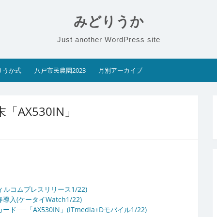
みどりうか
Just another WordPress site
りうか式
八戸市民農園2023
月別アーカイブ
「AX530IN」
ルコムプレスリリース1/22)
導入(ケータイWatch1/22)
ド──「AX530IN」(ITmedia+Dモバイル1/22)