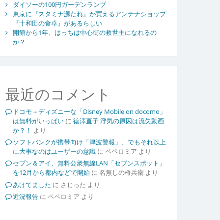
ダイソーの100円ガーデンランプ
東京に『スタミナ源たれ』が買えるアンテナショップ
『十和田の食卓』があるらしい
開館から1年、はっちは中心街の救世主になれるの
か？
最近のコメント
ドコモ＋ディズニーな「Disney Mobile on docomo」
は無料がいっぱい
に
徳澤直子 浮気の原因は流失動画
か？！
より
ソフトバンクが携帯向け「津波警報」、でもそれ以上
に大事なのはユーザーの意識
に
ペペロミア
より
セブン＆アイ、無料公衆無線LAN「セブンスポット」
を12月から都内などで開始
に
名無しの権兵衛
より
あけてました
に
さじった
より
近況報告
に
ペペロミア
より