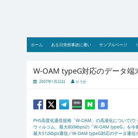
コ
ン
テ
ン
ツ
へ
ス
ホーム
ある日突然事故に遭い
サンプルページ
キ
ッ
プ
W-OAM typeG対応のデータ端末
2007年1月22日
りうか
PHS高度化通信規格「W-OAM」の高速化について(ウィ
ウィルコム、最大800kbpsの「W-OAM typeG」を今春
最大512kbps通信／W-OAM typeG対応のデータ通信カー