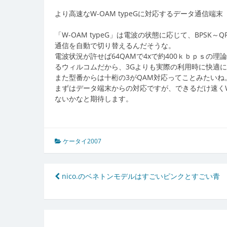
より高速なW-OAM typeGに対応するデータ通信端末「
「W-OAM typeG」は電波の状態に応じて、BPSK～Q
通信を自動で切り替えるんだそうな。
電波状況が許せば64QAMで4xで約400ｋｂｐｓの
るウィルコムだから、3Gよりも実際の利用時に快適
また型番からは十桁の3がQAM対応ってことみたいね
まずはデータ端末からの対応ですが、できるだけ速く
ないかなと期待します。
ケータイ2007
投
nico.のベネトンモデルはすごいピンクとすごい青
稿
ナ