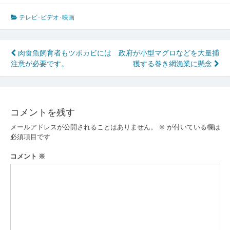
テレビ･ビデオ･映画
投
肉食魚飼育者もツボカビには
政府が小型マグロなどを大量捕
注意が必要です。
獲する巻き網漁業に懸念
稿
ナ
ビ
コメントを残す
ゲ
メールアドレスが公開されることはありません。
※
が付いている欄は
ー
必須項目です
シ
コメント
※
ョ
ン