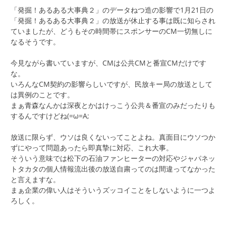
「発掘！あるある大事典２」のデータねつ造の影響で1月21日の
「発掘！あるある大事典２」の放送が休止する事は既に知らされ
ていましたが、どうもその時間帯にスポンサーのCM一切無しに
なるそうです。
今見ながら書いていますが、CMは公共CMと番宣CMだけです
な。
いろんなCM契約の影響らしいですが、民放キー局の放送として
は異例のことです。
まぁ青森なんかは深夜とかはけっこう公共＆番宣のみだったりも
するんですけどね(=ω=A;
放送に限らず、ウソは良くないってことよね。真面目にウソつか
ずにやって問題あったら即真摯に対応、これ大事。
そういう意味では松下の石油ファンヒーターの対応やジャパネッ
トタカタの個人情報流出後の放送自粛ってのは間違ってなかった
と言えますな。
まぁ企業の偉い人はそういうズッコイことをしないように一つよ
ろしく。