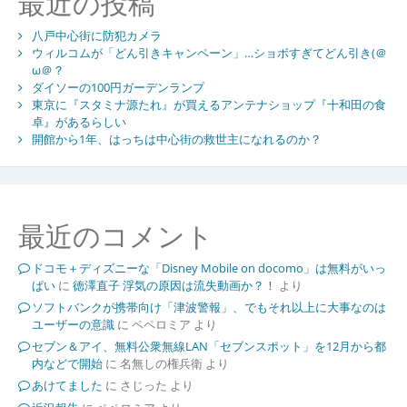
最近の投稿
八戸中心街に防犯カメラ
ウィルコムが「どん引きキャンペーン」…ショボすぎてどん引き(＠
ω＠？
ダイソーの100円ガーデンランプ
東京に『スタミナ源たれ』が買えるアンテナショップ『十和田の食
卓』があるらしい
開館から1年、はっちは中心街の救世主になれるのか？
最近のコメント
ドコモ＋ディズニーな「Disney Mobile on docomo」は無料がいっ
ぱい
に
徳澤直子 浮気の原因は流失動画か？！
より
ソフトバンクが携帯向け「津波警報」、でもそれ以上に大事なのは
ユーザーの意識
に
ペペロミア
より
セブン＆アイ、無料公衆無線LAN「セブンスポット」を12月から都
内などで開始
に
名無しの権兵衛
より
あけてました
に
さじった
より