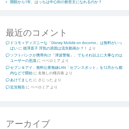
開館から1年、はっちは中心街の救世主になれるのか？
最近のコメント
ドコモ＋ディズニーな「Disney Mobile on docomo」は無料がいっ
ぱい
に
徳澤直子 浮気の原因は流失動画か？！
より
ソフトバンクが携帯向け「津波警報」、でもそれ以上に大事なのは
ユーザーの意識
に
ペペロミア
より
セブン＆アイ、無料公衆無線LAN「セブンスポット」を12月から都
内などで開始
に
名無しの権兵衛
より
あけてました
に
さじった
より
近況報告
に
ペペロミア
より
アーカイブ