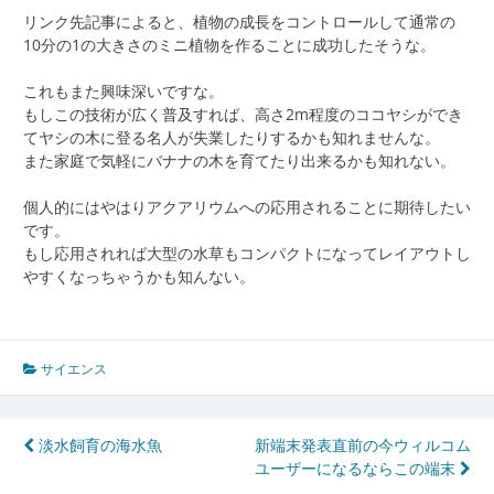
リンク先記事によると、植物の成長をコントロールして通常の
10分の1の大きさのミニ植物を作ることに成功したそうな。
これもまた興味深いですな。
もしこの技術が広く普及すれば、高さ2m程度のココヤシができ
てヤシの木に登る名人が失業したりするかも知れませんな。
また家庭で気軽にバナナの木を育てたり出来るかも知れない。
個人的にはやはりアクアリウムへの応用されることに期待したい
です。
もし応用されれば大型の水草もコンパクトになってレイアウトし
やすくなっちゃうかも知んない。
サイエンス
投
淡水飼育の海水魚
新端末発表直前の今ウィルコム
ユーザーになるならこの端末
稿