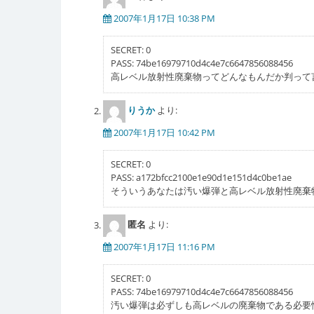
ー
2007年1月17日 10:38 PM
シ
SECRET: 0
ョ
PASS: 74be16979710d4c4e7c6647856088456
高レベル放射性廃棄物ってどんなもんだか判って
ン
りうか
より:
2007年1月17日 10:42 PM
SECRET: 0
PASS: a172bfcc2100e1e90d1e151d4c0be1ae
そういうあなたは汚い爆弾と高レベル放射性廃棄
匿名
より:
2007年1月17日 11:16 PM
SECRET: 0
PASS: 74be16979710d4c4e7c6647856088456
汚い爆弾は必ずしも高レベルの廃棄物である必要