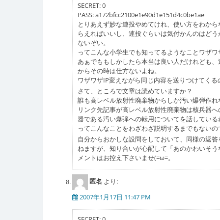
SECRET: 0
PASS: a172bfcc2100e1e90d1e151d4c0be1ae
とりあえず妙な連投やめてけれ、使い方をわから
らえればいいし、連投ぐらいは気付かんのはどう
ないぞい。
ってこんな小学生でも知ってるようなことワザワ
あぁでももしかしたら本当は良い人だけれども、
からその時は仕方ないよね。
ワザワザIP変えながら同じ内容を送りつけてくる
さて、ところで文章は読めていますか？
誰も高レベル放射性廃棄物からしか汚い爆弾作れ
リンク先記事が高レベル放射性廃棄物は核兵器へ
器である汚い爆弾への転用についてを話している
ってこんなことをわざわざ説明するまでもないの
自分からおかしな設問をしておいて、同様の返答
ねますが、知り合いが心配して「あのかわいそう
メントはお控え下さいませ(=ω=。
匿名
より:
2007年1月17日 11:47 PM
SECRET: 0