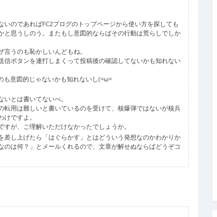
ないのであればFC2ブログのトップページから使い方を探しても
かと思うしのう。またもし意図的ならばその行動は荒らしでしか
ザ言うのも恥かしいんどもね。
送信ボタンを連打しまくって投稿後の確認してないかも知れない
のも意図的じゃないかも知れないし(=ω=
ないとは書いてないべ。
の転用は難しいと書いているのを受けて、核爆弾ではないが核兵
わけですよ。
ですが、ご理解いただけなかったでしょうか。
を差し上げたら「はぐらかす」とはどういう発想なのかわかりか
なのは何？」とメールくれるので、文章が解せぬならばどうぞコ