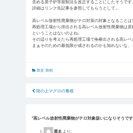
含める原子炉等規制法を改正することにしたそうです
詳細はリンク先記事を参照してもらうとして…
高レベル放射性廃棄物がテロ対策の対象となることは
再処理工場から排出される高レベル放射性廃棄物は原
ということはないのよね。
その辺りを考えたら再処理工場で
生産
出される高レベ
まぁそのための最低限が成されるのかも知れないな、
防災･防犯
投
陸の上マグロの養殖
稿
ナ
“
高レベル放射性廃棄物がテロ対象扱いになりそうです
ビ
ゲ
匿名
より: