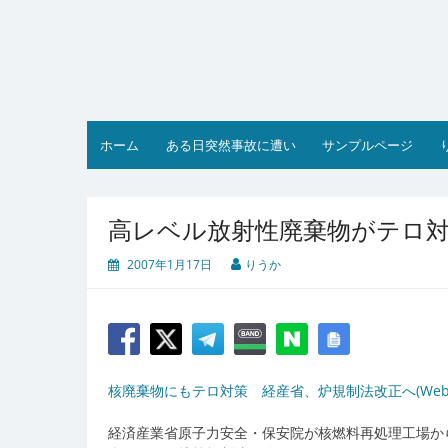
コ
ン
テ
ン
ツ
へ
ス
ホーム
ある日突然事故に遭い
サンプルページ
キ
ッ
プ
高レベル放射性廃棄物がテロ
2007年1月17日
りうか
核廃棄物にもテロ対策 経産省、炉規制法改正へ(Web東
経済産業省原子力安全・保安院が核燃料再処理工場か