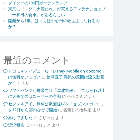
ダイソーの100円ガーデンランプ
東京に『スタミナ源たれ』が買えるアンテナショップ
『十和田の食卓』があるらしい
開館から1年、はっちは中心街の救世主になれるの
か？
最近のコメント
ドコモ＋ディズニーな「Disney Mobile on docomo」
は無料がいっぱい
に
徳澤直子 浮気の原因は流失動画
か？！
より
ソフトバンクが携帯向け「津波警報」、でもそれ以上
に大事なのはユーザーの意識
に
ペペロミア
より
セブン＆アイ、無料公衆無線LAN「セブンスポット」
を12月から都内などで開始
に
名無しの権兵衛
より
あけてました
に
さじった
より
近況報告
に
ペペロミア
より