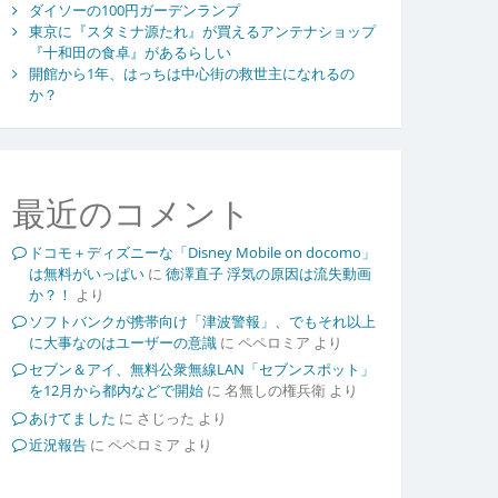
ダイソーの100円ガーデンランプ
東京に『スタミナ源たれ』が買えるアンテナショップ
『十和田の食卓』があるらしい
開館から1年、はっちは中心街の救世主になれるの
か？
最近のコメント
ドコモ＋ディズニーな「Disney Mobile on docomo」
は無料がいっぱい
に
徳澤直子 浮気の原因は流失動画
か？！
より
ソフトバンクが携帯向け「津波警報」、でもそれ以上
に大事なのはユーザーの意識
に
ペペロミア
より
セブン＆アイ、無料公衆無線LAN「セブンスポット」
を12月から都内などで開始
に
名無しの権兵衛
より
あけてました
に
さじった
より
近況報告
に
ペペロミア
より