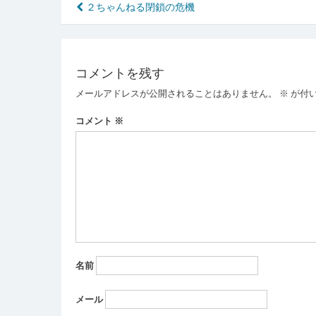
投
２ちゃんねる閉鎖の危機
稿
ナ
コメントを残す
ビ
メールアドレスが公開されることはありません。
※
が付
ゲ
ー
コメント
※
シ
ョ
ン
名前
メール