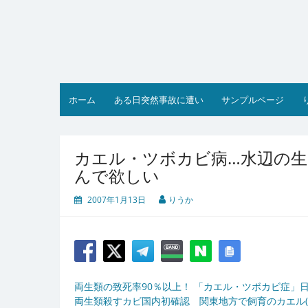
コ
ン
テ
ン
ツ
へ
ス
ホーム
ある日突然事故に遭い
サンプルページ
キ
ッ
プ
カエル・ツボカビ病…水辺の
んで欲しい
2007年1月13日
りうか
両生類の致死率90％以上！ 「カエル・ツボカビ症」日本
両生類殺すカビ国内初確認 関東地方で飼育のカエル(We