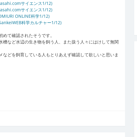
i.comサイエンス1/12)
i.comサイエンス1/12)
I ONLINE科学1/12)
keiWEB科学カルチャー1/12)
初めて確認されたそうです。
水槽など水辺の生き物を飼う人、また扱う人々にはけして無関
メなどを飼育している人もとりあえず確認して欲しいと思いま