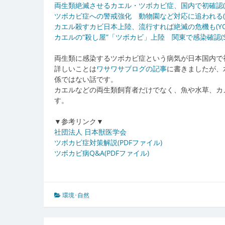
両生類絶滅させるカエル・ツボカビ症、国内で初確認(asah
ツボカビ症への警戒強化 動物園など対応に追われる(asah
カエル殺すカビ日本上陸、流行すれば絶滅の危機も(YOMIUR
カエルの“殺し屋”「ツボカビ」上陸 関東で感染確認(San
両生類に感染するツボカビ症という病気が日本国内で
詳しいことは
ワサワサブログの記事
に書きましたが、
係ではない話です。
カエルなどの両生類飼育者だけでなく、魚や水草、カ
す。
▼参考リンク▼
社団法人 日本獣医学会
ツボカビ症対策解説(PDFファイル)
ツボカビ病Q&A(PDFファイル)
環境･自然