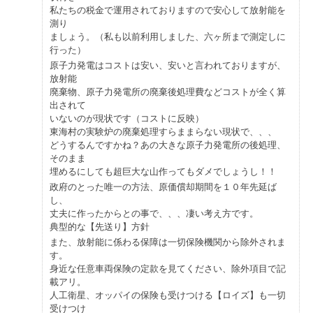
私たちの税金で運用されておりますので安心して放射能を
測り
ましょう。（私も以前利用しました、六ヶ所まで測定しに
行った）
原子力発電はコストは安い、安いと言われておりますが、
放射能
廃棄物、原子力発電所の廃棄後処理費などコストが全く算
出されて
いないのが現状です（コストに反映）
東海村の実験炉の廃棄処理すらままらない現状で、、、
どうするんですかね？あの大きな原子力発電所の後処理、
そのまま
埋めるにしても超巨大な山作ってもダメでしょうし！！
政府のとった唯一の方法、原価償却期間を１０年先延ば
し、
丈夫に作ったからとの事で、、、凄い考え方です。
典型的な【先送り】方針
また、放射能に係わる保障は一切保険機関から除外されま
す。
身近な任意車両保険の定款を見てください、除外項目で記
載アリ。
人工衛星、オッパイの保険も受けつける【ロイズ】も一切
受けつけ