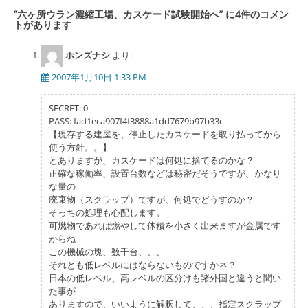
ゲ
“
六ヶ所ウラン濃縮工場、カスケード試験開始へ
” に4件のコメン
トがあります
ー
シ
ホンズナシ
より:
ョ
2007年1月10日 1:33 PM
ン
SECRET: 0
PASS: fad1eca907f4f3888a1dd7679b97b33c
【現存する建屋を、停止したカスケードを取り払ってから
使う方針。。】
とありますが、カスケードは何処に捨てるのかな？
正確な稼働率、設置台数などは秘密だそうですが、かなり
な量の
廃棄物（スクラップ）ですが、何処でどうすのか？
そっちの処理も心配します。
可燃物であれば燃やして体積を小さく出来ますが金属です
からね
この機械の塊、数千台、、、
それとも低レベルにはならないものですかネ？
日本の低レベル、高レベルの区分けも諸外国と違うと聞い
た事が
ありますので、いいように解釈して、、、指定スクラップ