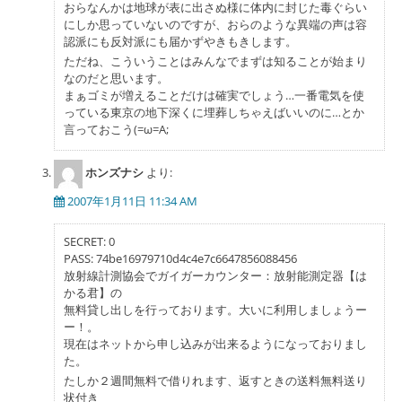
おらなんかは地球が表に出さぬ様に体内に封じた毒ぐらい
にしか思っていないのですが、おらのような異端の声は容
認派にも反対派にも届かずやきもきします。
ただね、こういうことはみんなでまずは知ることが始まり
なのだと思います。
まぁゴミが増えることだけは確実でしょう…一番電気を使
っている東京の地下深くに埋葬しちゃえばいいのに…とか
言っておこう(=ω=A;
ホンズナシ
より:
2007年1月11日 11:34 AM
SECRET: 0
PASS: 74be16979710d4c4e7c6647856088456
放射線計測協会でガイガーカウンター：放射能測定器【は
かる君】の
無料貸し出しを行っております。大いに利用しましょうー
ー！。
現在はネットから申し込みが出来るようになっておりまし
た。
たしか２週間無料で借りれます、返すときの送料無料送り
状付き