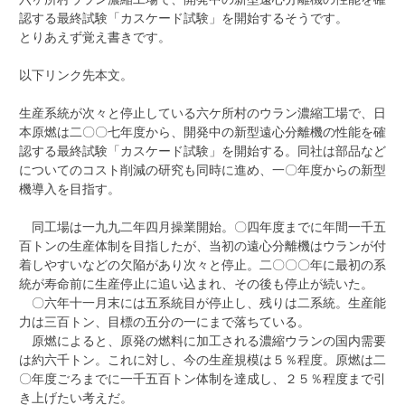
認する最終試験「カスケード試験」を開始するそうです。
とりあえず覚え書きです。
以下リンク先本文。
生産系統が次々と停止している六ケ所村のウラン濃縮工場で、日
本原燃は二〇〇七年度から、開発中の新型遠心分離機の性能を確
認する最終試験「カスケード試験」を開始する。同社は部品など
についてのコスト削減の研究も同時に進め、一〇年度からの新型
機導入を目指す。
同工場は一九九二年四月操業開始。〇四年度までに年間一千五
百トンの生産体制を目指したが、当初の遠心分離機はウランが付
着しやすいなどの欠陥があり次々と停止。二〇〇〇年に最初の系
統が寿命前に生産停止に追い込まれ、その後も停止が続いた。
〇六年十一月末には五系統目が停止し、残りは二系統。生産能
力は三百トン、目標の五分の一にまで落ちている。
原燃によると、原発の燃料に加工される濃縮ウランの国内需要
は約六千トン。これに対し、今の生産規模は５％程度。原燃は二
〇年度ごろまでに一千五百トン体制を達成し、２５％程度まで引
き上げたい考えだ。