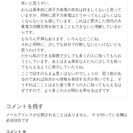
良いと思うぞい。
おらは基本的に原子力発電の存在は好ましくないと思って
いますが、同時に原子力発電はどうやってもしばらくはな
くならないとも感じています。これほど肥大した現代の大
量電力消費文明を捨てることもできないと理解しているか
らです。
もちろん不満もあります、いろんなとこにね。
それと同時に、少しでも自分で行動しないといけないとも
思うわけです。
だから私のできる範囲で少しでも多くの人に知ってもらお
うとしています。あとはまぁ身近な人たちに少しでも知っ
てもらえるように努力していたりね。
ここで話すのもまぁ悪くはないのでしょうが、思う処があ
るのであれば自分から情報を発信する方が良いですよ。そ
うすればこことはまた違う客そうの人に知ってもらえるは
ずですので、より多くの人が関心を寄せるはずです。
コメントを残す
メールアドレスが公開されることはありません。
※
が付いている欄は
必須項目です
コメント
※