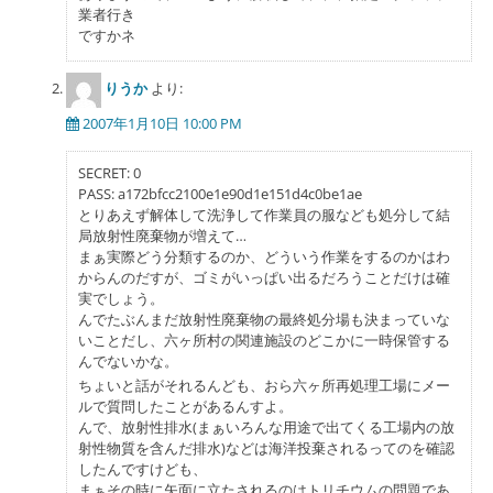
業者行き
ですかネ
りうか
より:
2007年1月10日 10:00 PM
SECRET: 0
PASS: a172bfcc2100e1e90d1e151d4c0be1ae
とりあえず解体して洗浄して作業員の服なども処分して結
局放射性廃棄物が増えて…
まぁ実際どう分類するのか、どういう作業をするのかはわ
からんのだすが、ゴミがいっぱい出るだろうことだけは確
実でしょう。
んでたぶんまだ放射性廃棄物の最終処分場も決まっていな
いことだし、六ヶ所村の関連施設のどこかに一時保管する
んでないかな。
ちょいと話がそれるんども、おら六ヶ所再処理工場にメー
ルで質問したことがあるんすよ。
んで、放射性排水(まぁいろんな用途で出てくる工場内の放
射性物質を含んだ排水)などは海洋投棄されるってのを確認
したんですけども、
まぁその時に矢面に立たされるのはトリチウムの問題であ