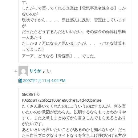
す。
したがって買ってくれる企業は【電気事業者連合会】しか
ないのが
現状ですから、、、、県は盛んに反対、否定はしています
が
だったらどうするんだといいたい、その借金の保障は県民
一人あたり
たしか３７万になると思いましたが、、、（バカな計算も
してました）
アーア、どうなる【青森県】、、でした。
りうか
より:
2007年1月11日 4:04 PM
SECRET: 0
PASS: a172bfcc2100e1e90d1e151d4c0be1ae
たくさん書いてくれたのにこういうのはすまんが、何を言
いたいのか意図が伝わらん。説明するならもっとわかりや
すく、また文章もまとめてから書きこんでもらえるとあり
がたいです。
あといろいろ言いたいことがあるのかも知れないが、だっ
たら自らブログなりサイトなりを立ち上げ呼びかける方が