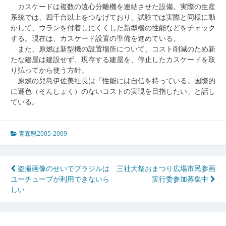
カスケードは複数の遠心分離機を連結させた設備。実際の生産
系統では、四千台以上をつなげており、試験では実際と同様に動
かして、ウランを付着しにくくした新型機の性能などをチェック
する。現在は、カスケード設置の準備を進めている。
また、原燃は新型機の設置場所について、コスト削減のため新
たな建屋は建設せず、現存する建屋を、停止したカスケードを取
り払ってから使う方針。
原燃の兒島伊佐美社長は「性能には自信を持っている。国際的
に遜色（そんしょく）のないコストの実現を目指したい」と話し
ている。
青森県2005-2009
投
盗撮画像のせいでブラジルは
三社大祭おまつり広場市民参画
ユーチューブが利用できないら
実行委参加募集中
稿
しい
ナ
ビ