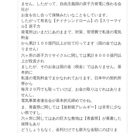
ません。したがって、自由主義国の原子力発電に係わる会
社が
お金を出し合って保険みたいなことをしています。
したがって有名な【チイナシンドローム】の【スリーマイ
ル】原子力
発電所はいまだにあのままで、対策、管理費で私達の電気
料金
から累計１００億円以上が出て行ってます（国の金ではあ
りません）
六ヶ所の原子力リサイクルに関しては累計８０００億円以
上が投資され
ましたが、そのお金は国の金（税金）ではありません。基
本的に
私達の電気料金でまかなわれております。日本中の契約所
帯から
毎月２０円でも取っていけば、お金の取りはぐれはありま
せんし。
電気事業者連合会が基本的元締めでかね。
ま、青森県に関しては【放射能アレルギー】は非常に少な
い県ですし、
六ヶ所に関してはあの巨大な敷地は【青森県】が裏書した
保障もあり
どうしょうもなく、金利だけでも膨大な金額にのぼりま