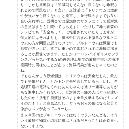
り、しかし原燃側は「半減期もそんなに長くないし希釈さ
れるので問題ない」と言い、反対派は「トリチウムは放射
性が強いから良くない」と発言し、並行線のままでお互い
合い入れずに、説明会では原燃側のサクラによって反対派
の意見はまともに聞いてもらえずにいたりして地元青森の
テレビでも「安全ちっく」に報道されていたりしますが、
個人的にはそれよりも、排水中に含まれる微量なプルトニ
ウムの方が問題と思うわけです。プルトニウムは微量でも
影響が強い上に、すごい重いので希釈されずに海底に溜ま
ることが想像できます。たしかヨーロッパ(イギリスかフラ
ンスだった気がするな)の再処理工場での放射性排水の海洋
投棄時に同様のことがあって海洋汚染が進んじゃったのよ
ね。
でもなんかこう原燃側は「トリチウムは安全だもん、飲ん
でも平気だもん」とかトンデモ発言しているらしいし、再
処理工場の電話をくれたあんちゃんは通り一遍等なありが
ちな返事しかくれないし、反対派の一部の人はどう勘違い
したのか「放射性廃液はそのまま全量投棄するのだ！マズ
イのだ！！」と意気込むし、どうもおらの気になる部分と
微妙なズレがあって…うーむ…
まぁ今回のはプルトニウムではなくウランなんども、そう
いう放射性物質が環境に排出されるだろうことは正直喜べ
ないっすよね。