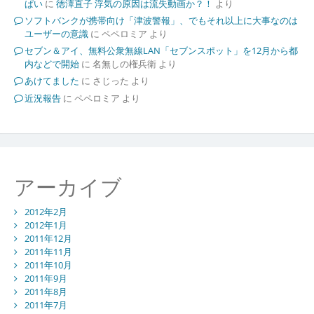
ぱい
に
徳澤直子 浮気の原因は流失動画か？！
より
ソフトバンクが携帯向け「津波警報」、でもそれ以上に大事なのは
ユーザーの意識
に
ペペロミア
より
セブン＆アイ、無料公衆無線LAN「セブンスポット」を12月から都
内などで開始
に
名無しの権兵衛
より
あけてました
に
さじった
より
近況報告
に
ペペロミア
より
アーカイブ
2012年2月
2012年1月
2011年12月
2011年11月
2011年10月
2011年9月
2011年8月
2011年7月