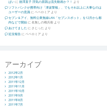
ぱい
に
徳澤直子 浮気の原因は流失動画か？！
より
ソフトバンクが携帯向け「津波警報」、でもそれ以上に大事なのは
ユーザーの意識
に
ペペロミア
より
セブン＆アイ、無料公衆無線LAN「セブンスポット」を12月から都
内などで開始
に
名無しの権兵衛
より
あけてました
に
さじった
より
近況報告
に
ペペロミア
より
アーカイブ
2012年2月
2012年1月
2011年12月
2011年11月
2011年10月
2011年9月
2011年8月
2011年7月