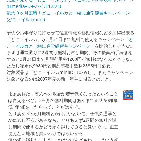
(ITmedia+Dモバイル12/26)
最大３ヶ月無料！どこ・イルカと一緒に通学練習キャンペーン
(どこ・イルカmini)
子供やお年寄りに持たせて位置情報や移動情報などを所得出来る
「どこ・イルカ」が3月31日まで無料で使えるキャンペーン「
ど
こ・イルカと一緒に通学練習キャンペーン
」を開始したそうな。
まずは通常通りに2週間は無料お試し期間、その後契約手続きを
すると3月31日まで月額利用料1200円が無料になるんだそうな。
ただし端末代9980円と契約事務手数料2835円は必要。
対象製品は「どこ・イルカmini(DI-T02W)」、またキャンペーン
対象となるのは2007年度の新一年生に限るとのこと。
まぁあれだ、導入への敷居が若干低くなったということ
は言えるべな。3ヶ月の無料期間はあくまで正式契約(最
低1年間)をしたらってことだはんで。
とりあえず3ヵ月無料とかはおいといて、子供の通学と
かにもし不安があるなら、とりあえず2週間の無料お試
し期間で使えるかどうかを試してみると良いです。正直
使えない地域も無いわけではないから。
使わずに済むにこしたことはないんどもね、こういう御