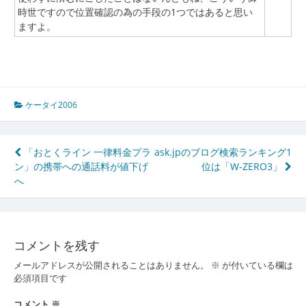
時世ですので位置確認の為の手段の1つではあると思い
ますよ。
ケータイ2006
投
「おとくライン 一律料金プラ
ask.jpのブログ検索ランキング1
ン」の携帯への通話料が値下げ
位は「W-ZERO3」
稿
へ
ナ
ビ
ゲ
コメントを残す
ー
メールアドレスが公開されることはありません。
※
が付いている欄は
必須項目です
シ
コメント
※