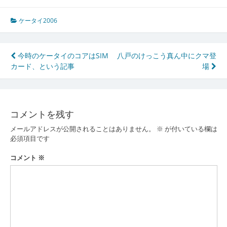
ケータイ2006
投
今時のケータイのコアはSIM
八戸のけっこう真ん中にクマ登
カード、という記事
場
稿
ナ
ビ
コメントを残す
ゲ
メールアドレスが公開されることはありません。
※
が付いている欄は
ー
必須項目です
シ
コメント
※
ョ
ン