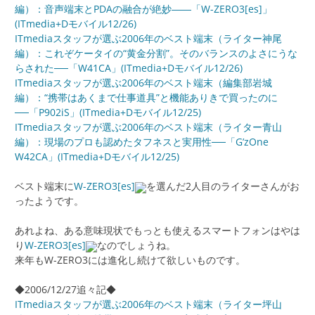
編）：音声端末とPDAの融合が絶妙――「W-ZERO3[es]」
(ITmedia+Dモバイル12/26)
ITmediaスタッフが選ぶ2006年のベスト端末（ライター神尾
編）：これぞケータイの“黄金分割”。そのバランスのよさにうな
らされた──「W41CA」(ITmedia+Dモバイル12/26)
ITmediaスタッフが選ぶ2006年のベスト端末（編集部岩城
編）：“携帯はあくまで仕事道具”と機能ありきで買ったのに
──「P902iS」(ITmedia+Dモバイル12/25)
ITmediaスタッフが選ぶ2006年のベスト端末（ライター青山
編）：現場のプロも認めたタフネスと実用性──「G’zOne
W42CA」(ITmedia+Dモバイル12/25)
ベスト端末に
W-ZERO3[es]
を選んだ2人目のライターさんがお
ったようです。
あれよね、ある意味現状でもっとも使えるスマートフォンはやは
り
W-ZERO3[es]
なのでしょうね。
来年もW-ZERO3には進化し続けて欲しいものです。
◆2006/12/27追々記◆
ITmediaスタッフが選ぶ2006年のベスト端末（ライター坪山