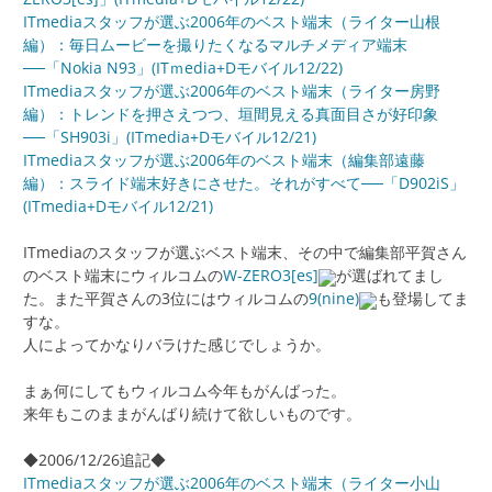
ITmediaスタッフが選ぶ2006年のベスト端末（ライター山根
編）：毎日ムービーを撮りたくなるマルチメディア端末
──「Nokia N93」(ITｍedia+Dモバイル12/22)
ITmediaスタッフが選ぶ2006年のベスト端末（ライター房野
編）：トレンドを押さえつつ、垣間見える真面目さが好印象
──「SH903i」(ITmedia+Dモバイル12/21)
ITmediaスタッフが選ぶ2006年のベスト端末（編集部遠藤
編）：スライド端末好きにさせた。それがすべて──「D902iS」
(ITmedia+Dモバイル12/21)
ITmediaのスタッフが選ぶベスト端末、その中で編集部平賀さん
のベスト端末にウィルコムの
W-ZERO3[es]
が選ばれてまし
た。また平賀さんの3位にはウィルコムの
9(nine)
も登場してま
すな。
人によってかなりバラけた感じでしょうか。
まぁ何にしてもウィルコム今年もがんばった。
来年もこのままがんばり続けて欲しいものです。
◆2006/12/26追記◆
ITmediaスタッフが選ぶ2006年のベスト端末（ライター小山