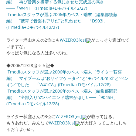
編）：再び音楽を携帯する気にさせた完成度の高さ
――「W44T」(ITmedia+Dモバイル12/27)
ITmediaスタッフが選ぶ2006年のベスト端末（編集部後藤
編）：“携帯で音楽もアリだ”と思わせた──「D903i」
(ITmedia+Dモバイル12/27)
ライター坪山さんの2位にも
W-ZERO3[es]
がこっそり選ばれて
いますな。
やっぱり気になる人は多いのね。
◆2006/12/28追々々記◆
ITmediaスタッフが選ぶ2006年のベスト端末（ライター荻窪
編）：マイブームは“おサイフケータイ”と“モバイルmixi”と“ペン
ギン”でした──「W41CA」(ITmedia+Dモバイル12/28)
ITmediaスタッフが選ぶ2006年のベスト端末（編集部園部
編）：“全部入り”のハイエンド端末がほしい──「904SH」
(ITmedia+Dモバイル12/28)
ライター荻窪さんの3位に
W-ZERO3[es]
が載ってはる。
もうあれだ、みんなで
W-ZERO3[es]
が大好きってことにしち
ゃおうよ(=ω=。