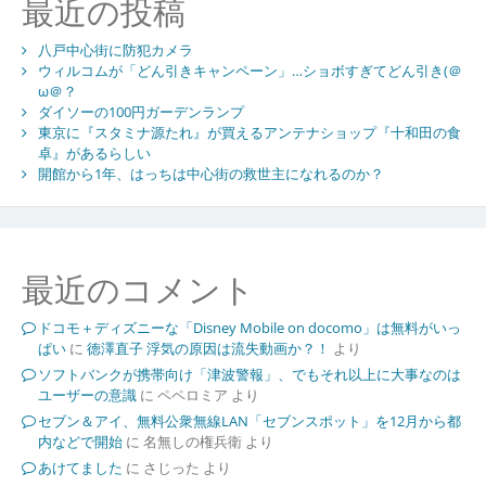
最近の投稿
八戸中心街に防犯カメラ
ウィルコムが「どん引きキャンペーン」…ショボすぎてどん引き(＠
ω＠？
ダイソーの100円ガーデンランプ
東京に『スタミナ源たれ』が買えるアンテナショップ『十和田の食
卓』があるらしい
開館から1年、はっちは中心街の救世主になれるのか？
最近のコメント
ドコモ＋ディズニーな「Disney Mobile on docomo」は無料がいっ
ぱい
に
徳澤直子 浮気の原因は流失動画か？！
より
ソフトバンクが携帯向け「津波警報」、でもそれ以上に大事なのは
ユーザーの意識
に
ペペロミア
より
セブン＆アイ、無料公衆無線LAN「セブンスポット」を12月から都
内などで開始
に
名無しの権兵衛
より
あけてました
に
さじった
より