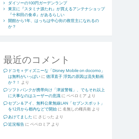
ダイソーの100円ガーデンランプ
東京に『スタミナ源たれ』が買えるアンテナショップ
『十和田の食卓』があるらしい
開館から1年、はっちは中心街の救世主になれるの
か？
最近のコメント
ドコモ＋ディズニーな「Disney Mobile on docomo」
は無料がいっぱい
に
徳澤直子 浮気の原因は流失動画
か？！
より
ソフトバンクが携帯向け「津波警報」、でもそれ以上
に大事なのはユーザーの意識
に
ペペロミア
より
セブン＆アイ、無料公衆無線LAN「セブンスポット」
を12月から都内などで開始
に
名無しの権兵衛
より
あけてました
に
さじった
より
近況報告
に
ペペロミア
より