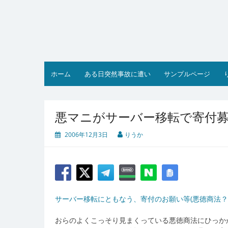
コ
ン
テ
ン
ツ
へ
ス
ホーム
ある日突然事故に遭い
サンプルページ
キ
ッ
プ
悪マニがサーバー移転で寄付
2006年12月3日
りうか
サーバー移転にともなう、寄付のお願い等(悪徳商法？マ
おらのよくこっそり見まくっている悪徳商法にひっか