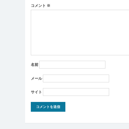
ー
コメント
※
シ
ョ
ン
名前
メール
サイト