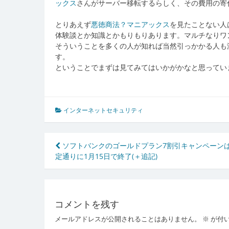
ックス
さんがサーバー移転するらしく、その費用の寄
とりあえず
悪徳商法？マニアックス
を見たことない人
体験談とか知識とかもりもりあります。マルチなりワ
そういうことを多くの人が知れば当然引っかかる人も
す。
ということでまずは見てみてはいかがかなと思ってい
インターネットセキュリティ
投
ソフトバンクのゴールドプラン7割引キャンペーン
定通りに1月15日で終了(＋追記)
稿
ナ
ビ
コメントを残す
ゲ
メールアドレスが公開されることはありません。
※
が付