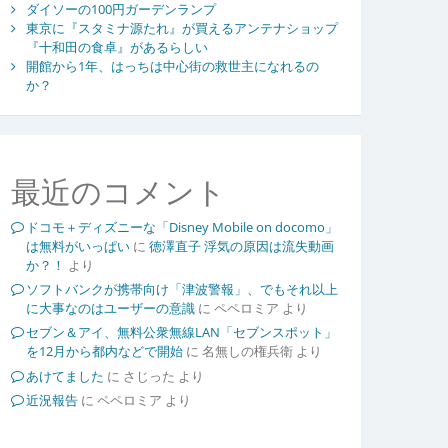
ダイソーの100円ガーデンランプ
東京に『スタミナ源たれ』が買えるアンテナショップ
『十和田の食卓』があるらしい
開館から1年、はっちは中心街の救世主になれるの
か？
最近のコメント
ドコモ＋ディズニーな「Disney Mobile on docomo」
は無料がいっぱい
に
徳澤直子 浮気の原因は流失動画
か？！
より
ソフトバンクが携帯向け「津波警報」、でもそれ以上
に大事なのはユーザーの意識
に
ペペロミア
より
セブン＆アイ、無料公衆無線LAN「セブンスポット」
を12月から都内などで開始
に
名無しの権兵衛
より
あけてました
に
さじった
より
近況報告
に
ペペロミア
より