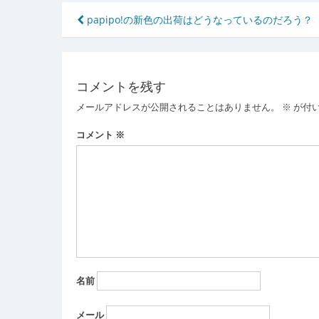
投
papipo!の新色の出荷はどうなっているのだろう？
稿
ナ
コメントを残す
ビ
メールアドレスが公開されることはありません。
※
が付
ゲ
ー
コメント
※
シ
ョ
ン
名前
メール