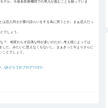
抗菌モデル、今後各医療機関での導入が進むことを願っていま
とは恋人同士が愛の語らいをする為に買うとか。まぁ恋人だっ
。
ことでしょう。
のかな？ 相変わらず品薄な時が多いのだが…考え様によっては
ました、みたいに思えなくもないし。まぁきっと今よりさらに
いことでしょう。
(みどりうかブログ11/21)