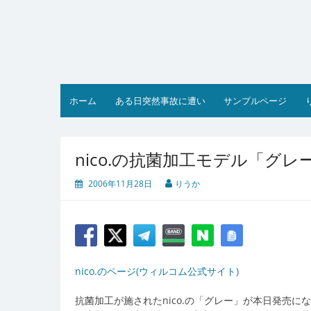
コ
ン
テ
ン
ツ
へ
ス
ホーム
ある日突然事故に遭い
サンプルページ
キ
ッ
プ
nico.の抗菌加工モデル「グレ
2006年11月28日
りうか
nico.のページ(ウィルコム公式サイト)
抗菌加工が施されたnico.の「グレー」が本日発売に