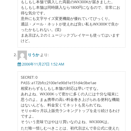
もしもし本舗で購入した両親のWX300Kが届きました。
もしもし本舗は同時購入なら1800円になるので、非常にお
得な気分です。
意外にも文字サイズ変更機能が優れていてびっくり。
通話・メール・ネットが使えれば良い私もWX300Kで良か
ったかもしれない。(笑)
まあ京ぽん２のミュージックプレイヤーも使ってはいます
けど。
りうか
より:
2006年11月27日 1:52 AM
SECRET: 0
PASS: a172bfcc2100e1e90d1e151d4c0be1ae
相変わらずもしもし本舗の対応は早いですな。
あれよね、WX300Kって密かに多くの人には十分な端末に
思うのよ。まぁ携帯の高い料金巻き上げられる便利な機能
はないんども、料金安くてネットも見られてね。
そりゃ40ヶ月以上販売ランキングトップを走り続けるわけ
ですよ。
そういう意味ではやはり買いなのよね、WX300Kは。
ただ唯一惜しむべきことは、初代京ぽんで非公式に使えた