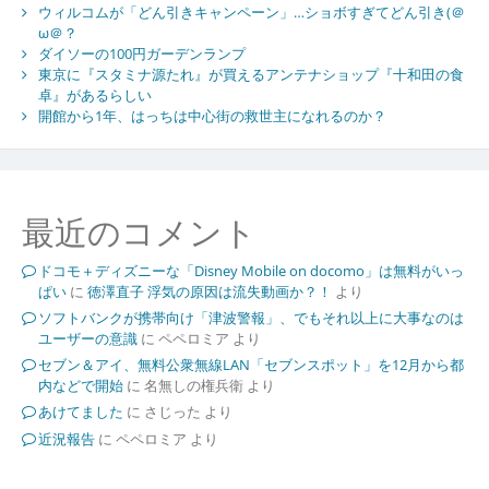
ウィルコムが「どん引きキャンペーン」…ショボすぎてどん引き(＠
ω＠？
ダイソーの100円ガーデンランプ
東京に『スタミナ源たれ』が買えるアンテナショップ『十和田の食
卓』があるらしい
開館から1年、はっちは中心街の救世主になれるのか？
最近のコメント
ドコモ＋ディズニーな「Disney Mobile on docomo」は無料がいっ
ぱい
に
徳澤直子 浮気の原因は流失動画か？！
より
ソフトバンクが携帯向け「津波警報」、でもそれ以上に大事なのは
ユーザーの意識
に
ペペロミア
より
セブン＆アイ、無料公衆無線LAN「セブンスポット」を12月から都
内などで開始
に
名無しの権兵衛
より
あけてました
に
さじった
より
近況報告
に
ペペロミア
より