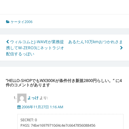
ケータイ2006
投
ウィルコムとJ-WAVEが業務提
あるたん10万kmおつかれさま
携してW-ZERO3にネットラジオ
稿
配信するっぽい
ナ
ビ
ゲ
“
HELLO-SHOPでもWX300Kが条件付き新規2800円らしい。
” に4
件のコメントがあります
ー
シ
よっけ
より:
ョ
2006年11月27日 1:16 AM
ン
SECRET: 0
PASS: 74be16979710d4c4e7c6647856088456