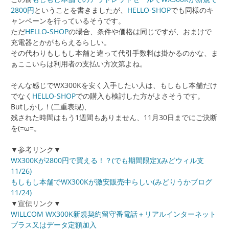
2800円
ということを書きましたが、
HELLO-SHOP
でも同様のキ
ャンペーンを行っているそうです。
ただ
HELLO-SHOP
の場合、条件や価格は同じですが、おまけで
充電器とかがもらえるらしい。
その代わりもしもし本舗と違って代引手数料は掛かるのかな、ま
ぁここいらは利用者の支払い方次第よね。
そんな感じでWX300Kを安く入手したい人は、もしもし本舗だけ
でなく
HELLO-SHOP
での購入も検討した方がよさそうです。
Butしかし！(二重表現)、
残された時間はもう1週間もありません、11月30日までにご決断
を(=ω=。
▼参考リンク▼
WX300Kが2800円で買える！？(でも期間限定)(みどウィル支
11/26)
もしもし本舗でWX300Kが激安販売中らしい(みどりうかブログ
11/24)
▼宣伝リンク▼
WILLCOM WX300K新規契約留守番電話＋リアルインターネット
プラス又はデータ定額加入