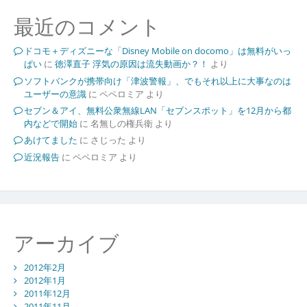
最近のコメント
ドコモ＋ディズニーな「Disney Mobile on docomo」は無料がいっ
ぱい
に
徳澤直子 浮気の原因は流失動画か？！
より
ソフトバンクが携帯向け「津波警報」、でもそれ以上に大事なのは
ユーザーの意識
に
ペペロミア
より
セブン＆アイ、無料公衆無線LAN「セブンスポット」を12月から都
内などで開始
に
名無しの権兵衛
より
あけてました
に
さじった
より
近況報告
に
ペペロミア
より
アーカイブ
2012年2月
2012年1月
2011年12月
2011年11月