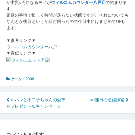
が実質○円になるモノが
ウィルコムカウンター八戸店
で始まりま
す。
家庭の事情で忙しく時間が足らない状態ですが、それについても
なんとか明日というか日付回ったので今日中にはまとめてUPし
ます。
▼参考リンク▼
ウィルコムカウンター八戸
▼宣伝リンク▼
ケータイ2006
投
ルパンと不二子ちゃんの愛車
au連日の通信障害
をプレゼントなキャンペーン
稿
ナ
ビ
コメントを残す