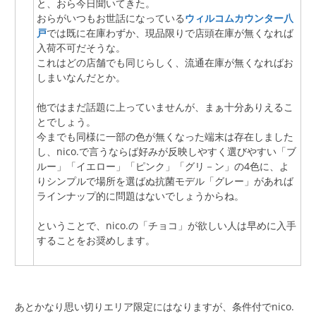
と、おら今日聞いてきた。
おらがいつもお世話になっている
ウィルコムカウンター八
戸
では既に在庫わずか、現品限りで店頭在庫が無くなれば
入荷不可だそうな。
これはどの店舗でも同じらしく、流通在庫が無くなればお
しまいなんだとか。
他ではまだ話題に上っていませんが、まぁ十分ありえるこ
とでしょう。
今までも同様に一部の色が無くなった端末は存在しました
し、nico.で言うならば好みが反映しやすく選びやすい「ブ
ルー」「イエロー」「ピンク」「グリ－ン」の4色に、よ
りシンプルで場所を選ばぬ抗菌モデル「グレー」があれば
ラインナップ的に問題はないでしょうからね。
ということで、nico.の「チョコ」が欲しい人は早めに入手
することをお奨めします。
あとかなり思い切りエリア限定にはなりますが、条件付でnico.