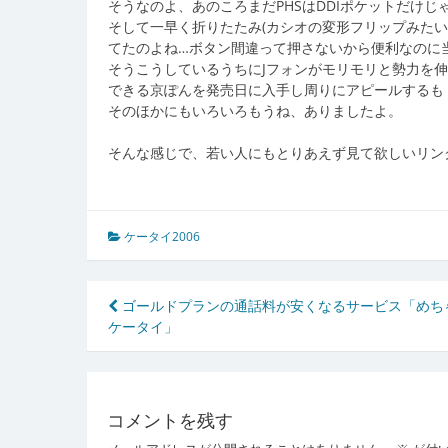
そうなのよ、あのころまだPHSはDDIポケットだけ
そして一早く折りたたみ(カシオの変形フリップみたい
てたのよね…ボタン間違って押さないから便利なのに
そうこうしているうちにJフォンがモリモリと勢力を伸
できる京ぽんを発売日に入手し周りにアピールするも
そのほかにもいろいろもうね、ありましたよ。
そんな感じで、若い人にもとりあえず見て欲しいリン
ケータイ2006
投
ゴールドプランの通話料が安くなるサービス「めち
ケータイ」
稿
ナ
ビ
コメントを残す
ゲ