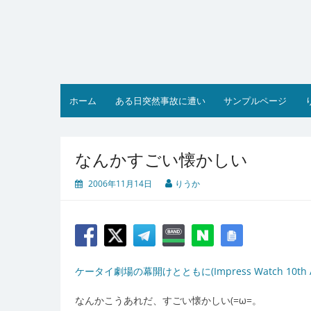
コ
ン
テ
ン
ツ
へ
ス
ホーム
ある日突然事故に遭い
サンプルページ
キ
ッ
プ
なんかすごい懐かしい
2006年11月14日
りうか
ケータイ劇場の幕開けとともに(Impress Watch 10th Anni
なんかこうあれだ、すごい懐かしい(=ω=。