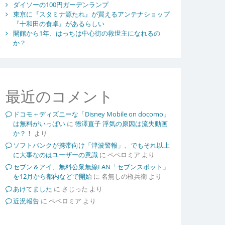
ダイソーの100円ガーデンランプ
東京に『スタミナ源たれ』が買えるアンテナショップ
『十和田の食卓』があるらしい
開館から1年、はっちは中心街の救世主になれるの
か？
最近のコメント
ドコモ＋ディズニーな「Disney Mobile on docomo」
は無料がいっぱい
に
徳澤直子 浮気の原因は流失動画
か？！
より
ソフトバンクが携帯向け「津波警報」、でもそれ以上
に大事なのはユーザーの意識
に
ペペロミア
より
セブン＆アイ、無料公衆無線LAN「セブンスポット」
を12月から都内などで開始
に
名無しの権兵衛
より
あけてました
に
さじった
より
近況報告
に
ペペロミア
より