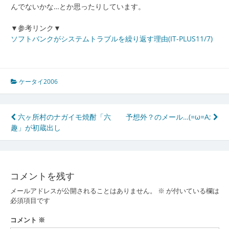
んでないかな…とか思ったりしています。
▼参考リンク▼
ソフトバンクがシステムトラブルを繰り返す理由(IT-PLUS11/7)
ケータイ2006
投
六ヶ所村のナガイモ焼酎「六
予想外？のメール…(=ω=A;
趣」が初蔵出し
稿
ナ
ビ
コメントを残す
ゲ
メールアドレスが公開されることはありません。
※
が付いている欄は
ー
必須項目です
シ
コメント
※