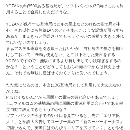
YOZANの約3500ある基地局が、ソフトバンクの3G向けに共同利
用することで合意したんだそうな。
YOZANが保有する基地局はビルの屋上などのPHSの基地局が中
心、それ以外にも無線LANのとかもあったような記憶が薄っすら
あるが、まぁきっと同居させてもらうぐらいの感覚で大きく外れ
てはいないのでしょう。
まぁアステル東京を引き取ったはいいが、自社努力の無さを棚上
げしておいて「PHSは使えない」とこけ下ろした発言をする
YOZANですので、無駄にするより貸し出して小銭稼ぎをするの
かな？ ということがどうしてもおらの頭の中からは拭えませ
ん。それでも無駄に遊ばせておくよりは良いのでしょう。
ただ気になるのは、本当に3G基地局として利用して大丈夫なの
かよね。
PHSじゃないんだから周囲との電波の兼ね合いもあるでしょう
し…ウィルコムの基地局の用に周囲の電波利用に合わせてある程
度自動で設定できちゃうのかな？
ソフトバンクの今までのやり口を見ていると、先に「エリア拡
大！」とか誇大広告してユーザー集めて「新スーパーボーナス」
で囲い込んで、実際にはのんびりエリアを広げていく、とかやる