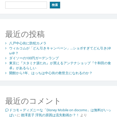
検索
最近の投稿
八戸中心街に防犯カメラ
ウィルコムが「どん引きキャンペーン」…ショボすぎてどん引き(＠
ω＠？
ダイソーの100円ガーデンランプ
東京に『スタミナ源たれ』が買えるアンテナショップ『十和田の食
卓』があるらしい
開館から1年、はっちは中心街の救世主になれるのか？
最近のコメント
ドコモ＋ディズニーな「Disney Mobile on docomo」は無料がいっ
ぱい
に
徳澤直子 浮気の原因は流失動画か？！
より