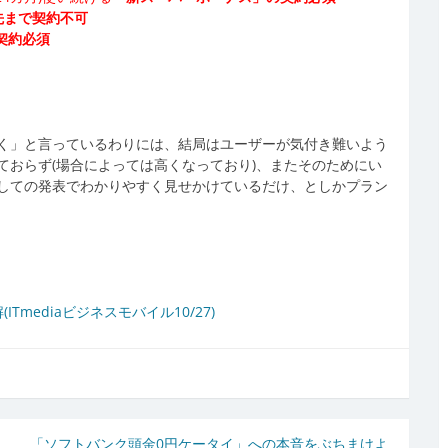
先まで契約不可
の契約必須
く」と言っているわりには、結局はユーザーが気付き難いよう
ておらず(場合によっては高くなっており)、またそのためにい
しての発表でわかりやすく見せかけているだけ、としかプラン
mediaビジネスモバイル10/27)
「ソフトバンク頭金0円ケータイ」への本音をぶちまけよ