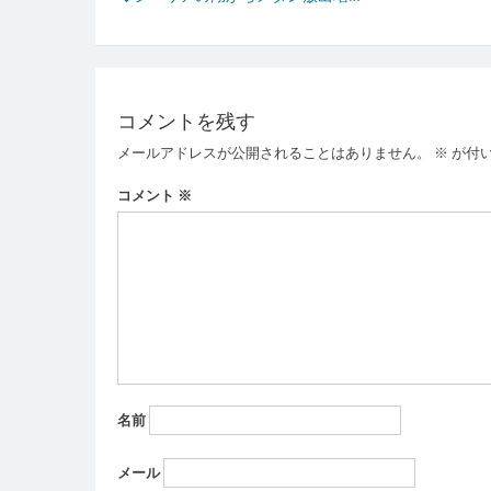
投
稿
ナ
ビ
コメントを残す
ゲ
メールアドレスが公開されることはありません。
※
が付
ー
コメント
※
シ
ョ
ン
名前
メール