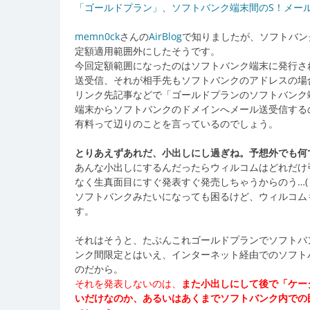
「ゴールドプラン」、ソフトバンク端末間のS！メールがすべて
memn0ck
さんの
AirBlog
で知りましたが、ソフトバン
定額適用範囲外にしたそうです。
今回定額範囲になったのはソフトバンク端末に発行されているso
送受信、それが相手先もソフトバンクのアドレスの場
リンク先記事などで「ゴールドプランのソフトバンク
端末からソフトバンクのドメインへメール送受信する
有料って辺りのことを言っているのでしょう。
とりあえずあれだ、小出しにし過ぎね。予想外でも何
あんな小出しにするんだったらウィルコムはどれだけ
なく生真面目にすぐ発表すぐ発売しちゃうからのう…(
ソフトバンクみたいになっても困るけど、ウィルコム
す。
それはそうと、たぶんこれゴールドプランでソフトバ
ンク間限定とはいえ、インターネット経由でのソフト
のだから。
それを発表しないのは、
また小出しにして後で「ケー
いだけなのか、あるいはあくまでソフトバンク内での