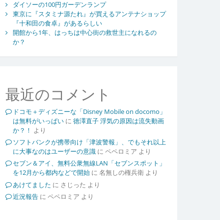
ダイソーの100円ガーデンランプ
東京に『スタミナ源たれ』が買えるアンテナショップ
『十和田の食卓』があるらしい
開館から1年、はっちは中心街の救世主になれるの
か？
最近のコメント
ドコモ＋ディズニーな「Disney Mobile on docomo」
は無料がいっぱい
に
徳澤直子 浮気の原因は流失動画
か？！
より
ソフトバンクが携帯向け「津波警報」、でもそれ以上
に大事なのはユーザーの意識
に
ペペロミア
より
セブン＆アイ、無料公衆無線LAN「セブンスポット」
を12月から都内などで開始
に
名無しの権兵衛
より
あけてました
に
さじった
より
近況報告
に
ペペロミア
より