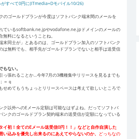
0円に(ITmedia+Dモバイル10/26)
クのゴールドプランが今度はソフトバンク端末間のメールを
ftbank.ne.jpやvodafone.ne.jpドメインのメールの
合無料になるということね。
端末同士が」とあるのは、ゴールドプラン加入のソフトバンク
のは無料でも、相手先がゴールドプランでないと相手は送受信
でもない。
引っ張れることか…今年7月の3機種集中リリースを見るまでも
；＝ｑ
もせめてもうちょっとリリースペースは考えて欲しいところで
ンク以外へのEメール定額は可能なはずよね。だってソフトバ
バンクのゴールドプラン契約端末の送受信が定額になっている
タイ初！全てのEメール送受信0円！！」などと自作自演した
囲い込みを優先し出来るのにあえてやらないのか、
どっちなの