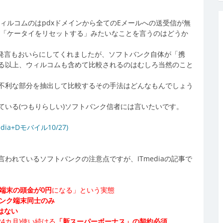
ィルコムのはpdxドメインから全てのEメールへの送受信が無
が「ケータイをリセットする」みたいなことを言うのはどうか
な発言もおいらにしてくれましたが、ソフトバンク自体が「携
る以上、ウィルコムも含めて比較されるのはむしろ当然のこと
不利な部分を抽出して比較するその手法はどんなもんでしょう
ている(つもりらしい)ソフトバンク信者には言いたいです。
a+Dモバイル10/27)
われているソフトバンクの注意点ですが、ITmediaの記事で
端末の頭金が0円
になる」という実態
ンク端末同士のみ
はない
4カ月)使い続ける
「新スーパーボーナス」の契約必須