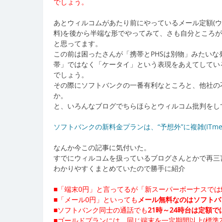
でしょう。
あとウィルコムがあたり前にやっているメール定額(ウ
料)を後から半端な形でやってみて、さも自分ところ
と思ってます。
この前は困ったさんが「携帯とPHSは別物」みたい
帯」ではなく「ケータイ」という表現をあえてしてい
でしょう。
その際にソフトバンクの一番有利なところと、他社の
か。
と、いろんなブログでちらほらとウィルコム批判をし
ソフトバンクの新料金プランは、“予想外”に複雑(ITmedi
なんか今この記事に気付いた。
すでにウィルコムを扱っているブログさんとかで再三言
わかりやすくまとめていたので勝手に紹介
■「端末0円」と言ってるが「新スーパーボーナスでは
■「メール0円」といっても
メール無料なのはソフトバ
■ソフトバンク同士の通話でも
21時～24時台は定額で
■ゴールドプランには、同じ端末を一定期間以上(標準2