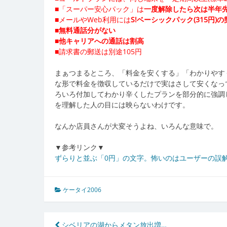
■「スーパー安心パック」は
一度解除したら次は半年
■メールやWeb利用には
S!ベーシックパック(315円)
■
無料通話分がない
■
他キャリアへの通話は割高
■請求書の郵送は別途105円
まぁつまるところ、「料金を安くする」「わかりやす
な形で料金を徴収しているだけで実はさして安くなっ
ろいろ付加してわかり辛くしたプランを部分的に強調
を理解した人の目には映らないわけです。
なんか店員さんが大変そうよね、いろんな意味で。
▼参考リンク▼
ずらりと並ぶ「0円」の文字。怖いのはユーザーの誤解(IT
ケータイ2006
シベリアの湖からメタン放出増…