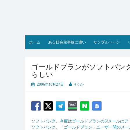
コ
ン
テ
ン
ツ
へ
ス
ホーム
ある日突然事故に遭い
サンプルページ
キ
ッ
プ
ゴールドプランがソフトバン
らしい
2006年10月27日
りうか
ソフトバンク、今度はゴールドプランのS!メールはアドレスでも
ソフトバンク、「ゴールドプラン」ユーザー間のメールを無