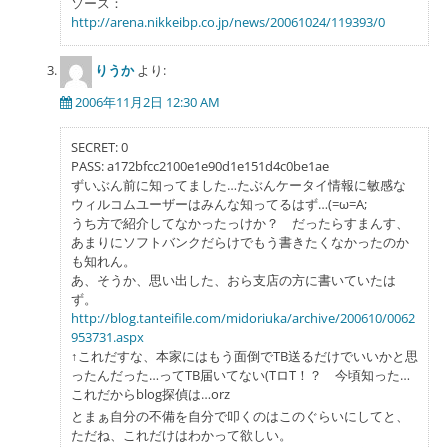
ソース：
http://arena.nikkeibp.co.jp/news/20061024/119393/0
りうか
より:
2006年11月2日 12:30 AM
SECRET: 0
PASS: a172bfcc2100e1e90d1e151d4c0be1ae
ずいぶん前に知ってました…たぶんケータイ情報に敏感な
ウィルコムユーザーはみんな知ってるはず…(=ω=A;
うち方で紹介してなかったっけか？ だったらすまんす、
あまりにソフトバンクだらけでもう書きたくなかったのか
も知れん。
あ、そうか、思い出した、おら支店の方に書いていたは
ず。
http://blog.tanteifile.com/midoriuka/archive/200610/0062
953731.aspx
↑これだすな、本家にはもう面倒でTB送るだけでいいかと思
ったんだった…ってTB届いてない(TロT！？ 今頃知った…
これだからblog探偵は…orz
とまぁ自分の不備を自分で叩くのはこのぐらいにしてと、
ただね、これだけはわかって欲しい。