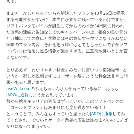
える。
まぁもしかしたらそこいらを解決したプランを10月26日に提示
する可能性がかすかに、本当にかすかに残っているわけですが、
ソフトバンクモバイルが誕生してからのわずか24日間に行われ
た改悪の連続と告知なしでのキャンペーン中止、都合の良い部分
だけ抽出しての宣伝と実際にはその宣伝すらウソになりかねない
実際のプラン内容、それを思う時にはとてもじゃないですがソフ
トバンクは信用に足る情報が無さすぎる、正直胡散臭いとしか言
えないです。
とりあえず「わかりやすい料金」みたいに言いつつ複雑怪奇…と
いうか一部しか説明せずにユーザーを騙すような料金は非常に問
題があると思います。
useWill.com
のふぇちゅいんさんが言っている様に、おらも
JAROに通報しよう
かと思っています。
昔から携帯キャリアの宣伝はずっこいが、このソフトバンクの
「ゴールドプラン」はあまりにも度が過ぎている！！
ということで、みんなもずっこいと思ったら
JAROに通報
してみ
てくだされ、でないとケータイ業界の広告は詐欺まがいのモノば
かりになってまうぞい。