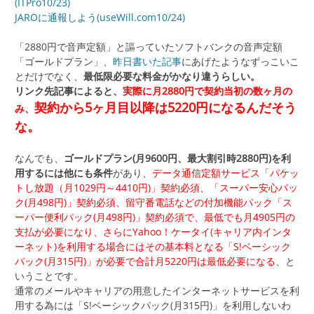
(ITPro10/23)
JAROに通報しよう(useWill.com10/24)
「2880円で音声定額」と謳っていたソフトバンクの音声定額
「ゴールドプラン」、
昨日書いた記事
にあげたようなずっこいこ
とだけでなく、
最低限必要な料金がかなり違うらしい。
リンク先記事によると、
実際に月2880円で契約当初の数ヶ月の
契約から5ヶ月目以降は5220円になるんだそう
み、
な。
なんでも、
ゴールドプラン(月9600円、最大割引時2880円)を利
用するには他にも条件
があり、
データ通信定額サービス「パケッ
トし放題（月1029円～4410円)」契約必須、「スーパー安心パッ
ク(月498円)」契約必須、留守番電話などの付加機能パック「ス
ーパー便利パック(月498円)」契約必須で、最低でも月4905円の
支払が必要になり、さらにYahoo！ケータイ(キャリア内インタ
ーネット)を利用する場合にはその基本料となる「S!ベーシック
パック(月315円)」が必要で合計月5220円は最低必要になる
、と
いうことです。
通常のメールやキャリアの用意したインターネットサービスを利
用する為には「S!ベーシックパック(月315円)」を利用しないわ