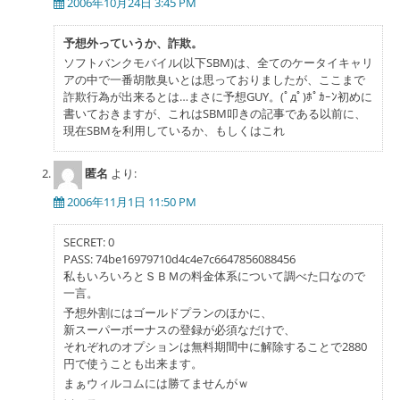
シ
2006年10月24日 3:45 PM
ョ
予想外っていうか、詐欺。
ン
ソフトバンクモバイル(以下SBM)は、全てのケータイキャリ
アの中で一番胡散臭いとは思っておりましたが、ここまで
詐欺行為が出来るとは…まさに予想GUY。(ﾟдﾟ)ﾎﾟｶｰﾝ初めに
書いておきますが、これはSBM叩きの記事である以前に、
現在SBMを利用しているか、もしくはこれ
匿名
より:
2006年11月1日 11:50 PM
SECRET: 0
PASS: 74be16979710d4c4e7c6647856088456
私もいろいろとＳＢＭの料金体系について調べた口なので
一言。
予想外割にはゴールドプランのほかに、
新スーパーボーナスの登録が必須なだけで、
それぞれのオプションは無料期間中に解除することで2880
円で使うことも出来ます。
まぁウィルコムには勝てませんがｗ