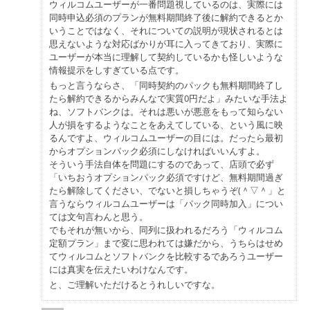
ウィルコムユーザーが一番問題視しているのは、実際には
同時申込必須のプランが無料期間終了後に解約できるとか
いうことではなく、それについての説明が現状されるとは
思えないような対応ばかりが耳に入ってきており、実際に
ユーザーが本当に理解して契約しているかも怪しいような
情報提示をしすぎている点です。
もっと言うならさ、「同時契約のパックも無料期間終了し
たら解約できるからみんなで実質0円だよ」みたいな手法よ
ね、ソフトバンクは。それは悪いが悪意をもって知らない
人が損をするようなことをあえてしている、という風に映
るんですよ、ウィルコムユーザーの目には。だったら最初
からオプションパック必須にしなければいいんすよ。
そういう手法自体を問題にするのであって、店頭で必ず
「いちおうオプションパック必須ですけど、無料期間過ぎ
たら解除してください、でないと損しちゃうぞ(＾▽＾」と
言うならウィルコムユーザーは「パック同時加入」につい
ては文句言わんと思う。
でもそれが無いから、同列に扱われるだろう「ウィルコム
定額プラン」まで変に思われては嫌だから、うちらはせめ
てウィルコムとソフトバンクを比較するであろうユーザー
には真実を伝えたいわけなんです。
と、ご理解いただけるとうれしいですな。