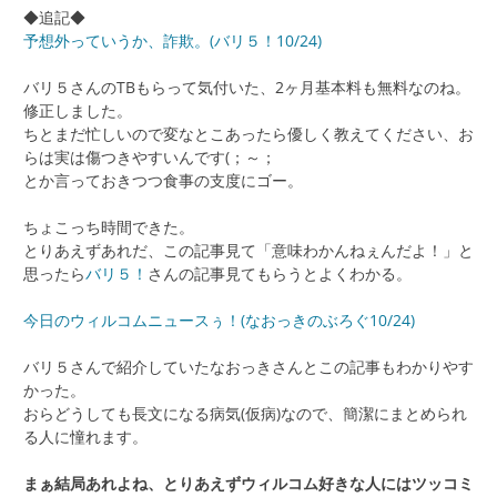
◆追記◆
予想外っていうか、詐欺。(バリ５！10/24)
バリ５さんのTBもらって気付いた、2ヶ月基本料も無料なのね。
修正しました。
ちとまだ忙しいので変なとこあったら優しく教えてください、お
らは実は傷つきやすいんです(；～；
とか言っておきつつ食事の支度にゴー。
ちょこっち時間できた。
とりあえずあれだ、この記事見て「意味わかんねぇんだよ！」と
思ったら
バリ５！
さんの記事見てもらうとよくわかる。
今日のウィルコムニュースぅ！(なおっきのぶろぐ10/24)
バリ５さんで紹介していたなおっきさんとこの記事もわかりやす
かった。
おらどうしても長文になる病気(仮病)なので、簡潔にまとめられ
る人に憧れます。
まぁ結局あれよね、とりあえずウィルコム好きな人にはツッコミ