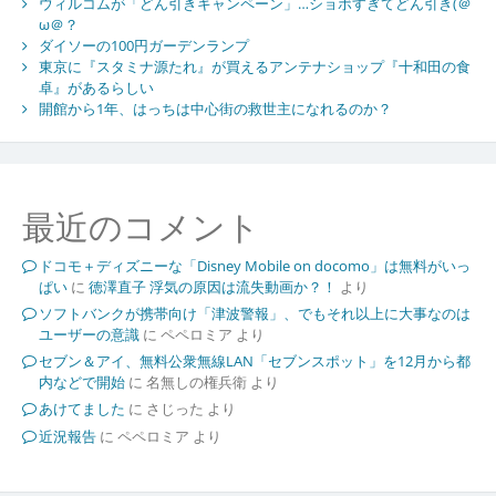
ウィルコムが「どん引きキャンペーン」…ショボすぎてどん引き(＠
ω＠？
ダイソーの100円ガーデンランプ
東京に『スタミナ源たれ』が買えるアンテナショップ『十和田の食
卓』があるらしい
開館から1年、はっちは中心街の救世主になれるのか？
最近のコメント
ドコモ＋ディズニーな「Disney Mobile on docomo」は無料がいっ
ぱい
に
徳澤直子 浮気の原因は流失動画か？！
より
ソフトバンクが携帯向け「津波警報」、でもそれ以上に大事なのは
ユーザーの意識
に
ペペロミア
より
セブン＆アイ、無料公衆無線LAN「セブンスポット」を12月から都
内などで開始
に
名無しの権兵衛
より
あけてました
に
さじった
より
近況報告
に
ペペロミア
より