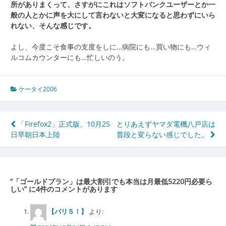
所がありまくって、さすがにこれはソフトバンクユーザーとか一
般の人とかに声を大にして言わないと大変になると思わずにいら
れない、そんな感じです。
よし、今度こそ食事の支度をしに…病院にも…買い物にも…ウィ
ルコムカウンターにも…忙しいのう。
ケータイ2006
投
「Firefox2」正式版、10月25
とりあえずヤマダ電機八戸店は
日早朝日本上陸
普段と変らない感じでした。
稿
ナ
ビ
“
「ゴールドプラン」は最大割引でも本当は月最低5220円必要ら
ゲ
しい
” に4件のコメントがあります
ー
【バリ５！】
より: