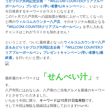
うかブログ共同記念企画「『WILLCOM COUNTERクリアブルー
ボールペン』プレゼント(早い者勝ち)キャンペーン」
、いよいよ
今日発表するキーワードがラストになります。
この1ヶ月で八戸市民への認知度が格段に上がって忙しくなった
と噂の
ウィルコムカウンター八戸店
、そのオリジナル粗品となる
『WILLCOM COUNTERクリアブルーボールペン』
を手に入れる
チャンスはこれがラストかも知れません！
ということで、ついに最終週となった
ウィルコムカウンター八戸
店＆みどりうかブログ共同記念企画「『WILLCOM COUNTERク
リアブルーボールペン』プレゼントキャンペーン(早い者勝ち)最
終週」
を行いたいと思います。
「せんべい汁」
最終週のキーワードは
で
す。
八戸市民にはおなじみ、八戸発のご当地グルメを最後のキーワー
ドとさせていただきました。
いちおう今回に限り、
キーワードは10月31日迄有効
です。
そして今回は無駄な脱線話は我慢しております(=ω=A;;