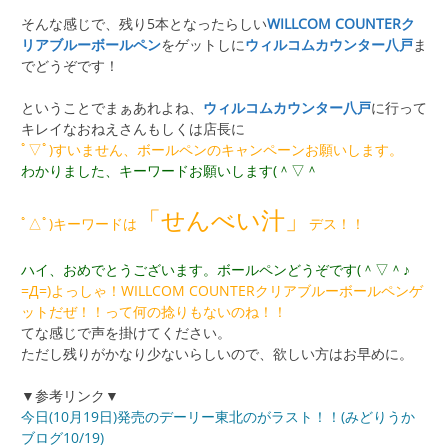
そんな感じで、残り5本となったらしい
WILLCOM COUNTERク
リアブルーボールペン
をゲットしに
ウィルコムカウンター八戸
ま
でどうぞです！
ということでまぁあれよね、
ウィルコムカウンター八戸
に行って
キレイなおねえさんもしくは店長に
ﾟ▽ﾟ)すいません、ボールペンのキャンペーンお願いします。
わかりました、キーワードお願いします(＾▽＾
「せんべい汁」
ﾟ△ﾟ)キーワードは
デス！！
ハイ、おめでとうございます。ボールペンどうぞです(＾▽＾♪
=Д=)よっしゃ！WILLCOM COUNTERクリアブルーボールペンゲ
ットだぜ！！って何の捻りもないのね！！
てな感じで声を掛けてください。
ただし残りがかなり少ないらしいので、欲しい方はお早めに。
▼参考リンク▼
今日(10月19日)発売のデーリー東北のがラスト！！(みどりうか
ブログ10/19)