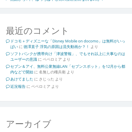
最近のコメント
ドコモ＋ディズニーな「Disney Mobile on docomo」は無料がいっ
ぱい
に
徳澤直子 浮気の原因は流失動画か？！
より
ソフトバンクが携帯向け「津波警報」、でもそれ以上に大事なのは
ユーザーの意識
に
ペペロミア
より
セブン＆アイ、無料公衆無線LAN「セブンスポット」を12月から都
内などで開始
に
名無しの権兵衛
より
あけてました
に
さじった
より
近況報告
に
ペペロミア
より
アーカイブ