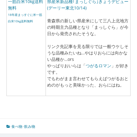
県産米新品種｢まっしぐら｣きょうデビュー
(デーリー東北10/14)
18年産まっすぐに米一筋
青森県の新しい県産米にして三八上北地方
白米10kg送料無料
の時期主力品種となり「まっしぐら」が今
日から発売されたそうな。
リンク先記事を見る限りでは一般ウケしそ
うな品種みたいね…やはりおらには向かな
い品種か…ors
やっぱりおいらは「
つがるロマン
」が好き
です。
でもわがまま言わせてもらえばつがるおと
めのがもっと美味かった、おらにはね。
食べ物･飲み物