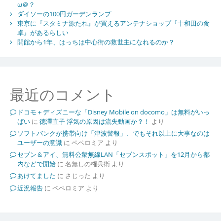
ω＠？
ダイソーの100円ガーデンランプ
東京に『スタミナ源たれ』が買えるアンテナショップ『十和田の食
卓』があるらしい
開館から1年、はっちは中心街の救世主になれるのか？
最近のコメント
ドコモ＋ディズニーな「Disney Mobile on docomo」は無料がいっ
ぱい
に
徳澤直子 浮気の原因は流失動画か？！
より
ソフトバンクが携帯向け「津波警報」、でもそれ以上に大事なのは
ユーザーの意識
に
ペペロミア
より
セブン＆アイ、無料公衆無線LAN「セブンスポット」を12月から都
内などで開始
に
名無しの権兵衛
より
あけてました
に
さじった
より
近況報告
に
ペペロミア
より