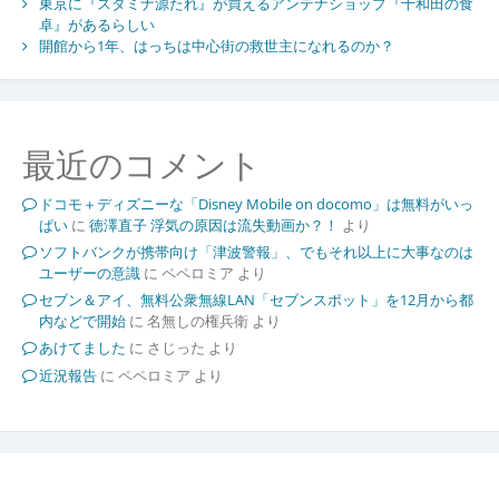
東京に『スタミナ源たれ』が買えるアンテナショップ『十和田の食
卓』があるらしい
開館から1年、はっちは中心街の救世主になれるのか？
最近のコメント
ドコモ＋ディズニーな「Disney Mobile on docomo」は無料がいっ
ぱい
に
徳澤直子 浮気の原因は流失動画か？！
より
ソフトバンクが携帯向け「津波警報」、でもそれ以上に大事なのは
ユーザーの意識
に
ペペロミア
より
セブン＆アイ、無料公衆無線LAN「セブンスポット」を12月から都
内などで開始
に
名無しの権兵衛
より
あけてました
に
さじった
より
近況報告
に
ペペロミア
より