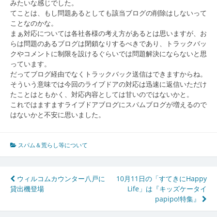
みたいな感じでした。
てことは、もし問題あるとしても該当ブログの削除はしないって
ことなのかな。
まぁ対応については各社各様の考え方があるとは思いますが、お
らは問題のあるブログは閉鎖なりするべきであり、トラックバッ
クやコメントに制限を設けるぐらいでは問題解決にならないと思
っています。
だってブログ経由でなくトラックバック送信はできますからね。
そういう意味では今回のライブドアの対応は迅速に返信いただけ
たことはともかく、対応内容としては甘いのではないかと。
これではますますライブドアブログにスパムブログが増えるので
はないかと不安に思いました。
スパム＆荒らし等について
投
ウィルコムカウンター八戸に
10月11日の「すてきにHappy
貸出機登場
Life」は『キッズケータイ
稿
papipo!特集』
ナ