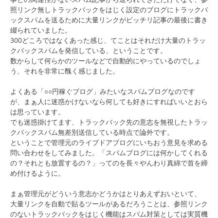
照リンク無しトラックバックをはじく設定のブログにトラックバ
ックスパムを送るために大量リンクがビッチリ記事の最後に書き
綴られていました。
300どころではなくあった感じ、てことはそれだけ大量のトラッ
クバックスパムを発信している、ということです。
数からして何らかのツールなどで自動的にやっているのでしょ
う、それを非常に醜く感じました。
よくある「○○円稼ぐブログ」みたいなスパムブログなのです
が、まぁ人に迷惑かけないなら何しても好きにすればいいとおら
は思っています。
でも迷惑掛けてます、トラックバック先の意志を無視したトラッ
クバックスパム無差別送信している時点で論外です。
ということで管理元のライブドアブログにいちおう意見を求める
問い合わせをしてみました。「スパムブログには何かしてくれる
の？それとも放置するの？」ってのを長々やんわり真綿で首を締
め付けるように。
まぁ管理元がどういう意志かどうかはとりあえずおいといて、
大量リンクを自動で貼るツールがあるだろうことは、参照リンク
のないトラックバックをはじく機能はスパム対策としては実質機