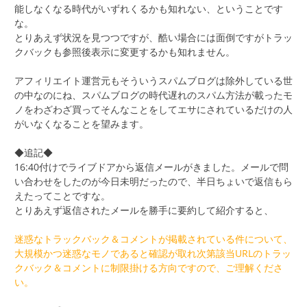
能しなくなる時代がいずれくるかも知れない、ということです
な。
とりあえず状況を見つつですが、酷い場合には面倒ですがトラッ
クバックも参照後表示に変更するかも知れません。
アフィリエイト運営元もそういうスパムブログは除外している世
の中なのにね、スパムブログの時代遅れのスパム方法が載ったモ
ノをわざわざ買ってそんなことをしてエサにされているだけの人
がいなくなることを望みます。
◆追記◆
16:40付けでライブドアから返信メールがきました。メールで問
い合わせをしたのが今日未明だったので、半日ちょいで返信もら
えたってことですな。
とりあえず返信されたメールを勝手に要約して紹介すると、
迷惑なトラックバック＆コメントが掲載されている件について、
大規模かつ迷惑なモノであると確認が取れ次第該当URLのトラッ
クバック＆コメントに制限掛ける方向ですので、ご理解くださ
い。