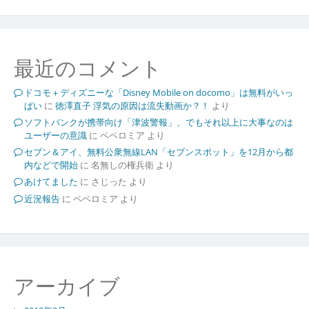
最近のコメント
ドコモ＋ディズニーな「Disney Mobile on docomo」は無料がいっ
ぱい
に
徳澤直子 浮気の原因は流失動画か？！
より
ソフトバンクが携帯向け「津波警報」、でもそれ以上に大事なのは
ユーザーの意識
に
ペペロミア
より
セブン＆アイ、無料公衆無線LAN「セブンスポット」を12月から都
内などで開始
に
名無しの権兵衛
より
あけてました
に
さじった
より
近況報告
に
ペペロミア
より
アーカイブ