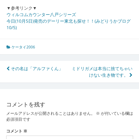
▼参考リンク▼
ウィルコムカウンター八戸シリーズ
今日(10月5日)発売のデーリー東北も探せ！！(みどりうかブログ
10/5)
ケータイ2006
投
その名は「アルファくん」
ミドリガメは本当に捨てちゃい
けない生き物です。
稿
ナ
ビ
コメントを残す
ゲ
メールアドレスが公開されることはありません。
※
が付いている欄は
ー
必須項目です
シ
コメント
※