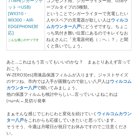
コンセント用、シガーライター用、USBケ
ーブルタイプの3種類。
ということでシガーライターで充電したい
人やスペアの充電器が欲しい人は
ウィルコ
ムカウンター八戸
にどうぞですな。ちょこ
っち気付き難い位置にあるのでキレイなお
ねえさんに「充電器何処（；へ；？」と聞
こんな感じのヤツです
くと良いでしょう。
あと…これはもう言ってもいいのかな？ まぁとりあえず言って
おこう。
W-ZERO3[es]用液晶保護フィルムが入ります。ジャストサイズ
のヤツね、市内では入手が困難なので欲しい八戸人は
ウィルコム
カウンター八戸
で聞いてみましょう。
他の保護フィルムも検討中らしい…言っていいよねこれは
(=ω=A;←見切り発車
まぁそんな感じでじわじわと変化を続けていく
ウィルコムカウン
ター八戸
をこれからも応援していきたいと思っています。
そうそう、今週は月曜日が祝日でお休みですのでご注意くださ
い。