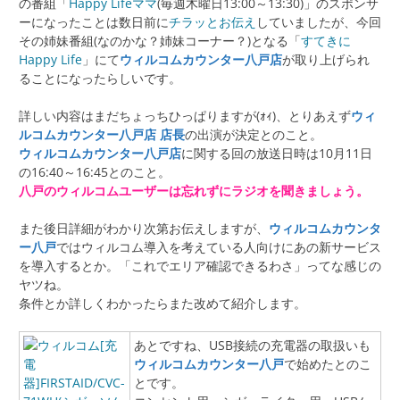
の番組「
Happy Lifeママ
(毎週木曜日13:00～13:30)」のスポンサ
ーになったことは数日前に
チラッとお伝え
していましたが、今回
その姉妹番組(なのかな？姉妹コーナー？)となる「
すてきに
Happy Life
」にて
ウィルコムカウンター八戸店
が取り上げられ
ることになったらしいです。
詳しい内容はまだちょっちひっぱりますが(ｫｨ)、とりあえず
ウィ
ルコムカウンター八戸店 店長
の出演が決定とのこと。
ウィルコムカウンター八戸店
に関する回の放送日時は10月11日
の16:40～16:45とのこと。
八戸のウィルコムユーザーは忘れずにラジオを聞きましょう。
また後日詳細がわかり次第お伝えしますが、
ウィルコムカウンタ
ー八戸
ではウィルコム導入を考えている人向けにあの新サービス
を導入するとか。「これでエリア確認できるわさ」ってな感じの
ヤツね。
条件とか詳しくわかったらまた改めて紹介します。
あとですね、USB接続の充電器の取扱いも
ウィルコムカウンター八戸
で始めたとのこ
とです。