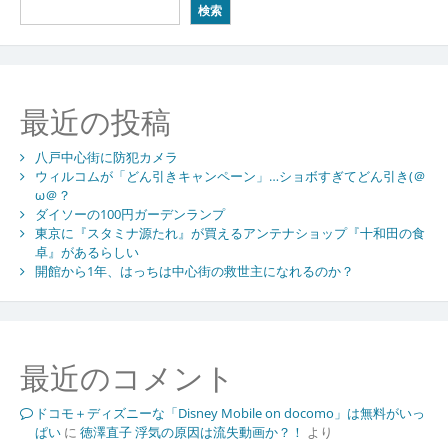
検索
最近の投稿
八戸中心街に防犯カメラ
ウィルコムが「どん引きキャンペーン」…ショボすぎてどん引き(＠
ω＠？
ダイソーの100円ガーデンランプ
東京に『スタミナ源たれ』が買えるアンテナショップ『十和田の食
卓』があるらしい
開館から1年、はっちは中心街の救世主になれるのか？
最近のコメント
ドコモ＋ディズニーな「Disney Mobile on docomo」は無料がいっ
ぱい
に
徳澤直子 浮気の原因は流失動画か？！
より