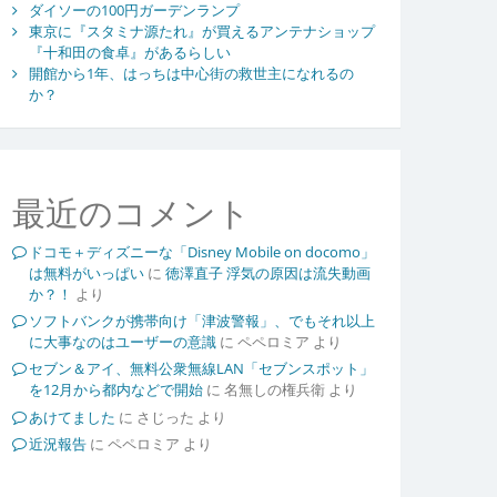
ダイソーの100円ガーデンランプ
東京に『スタミナ源たれ』が買えるアンテナショップ
『十和田の食卓』があるらしい
開館から1年、はっちは中心街の救世主になれるの
か？
最近のコメント
ドコモ＋ディズニーな「Disney Mobile on docomo」
は無料がいっぱい
に
徳澤直子 浮気の原因は流失動画
か？！
より
ソフトバンクが携帯向け「津波警報」、でもそれ以上
に大事なのはユーザーの意識
に
ペペロミア
より
セブン＆アイ、無料公衆無線LAN「セブンスポット」
を12月から都内などで開始
に
名無しの権兵衛
より
あけてました
に
さじった
より
近況報告
に
ペペロミア
より