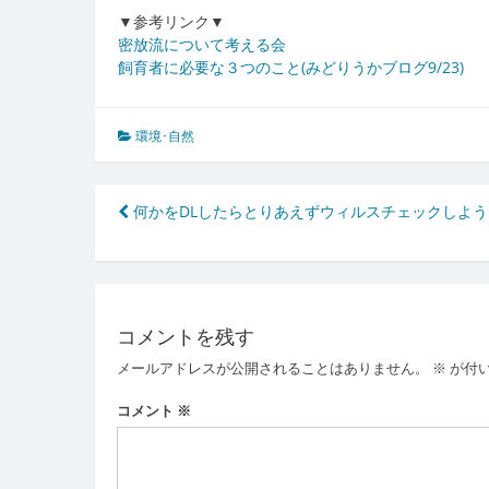
▼参考リンク▼
密放流について考える会
飼育者に必要な３つのこと(みどりうかブログ9/23)
環境･自然
投
何かをDLしたらとりあえずウィルスチェックしよう
稿
ナ
ビ
コメントを残す
ゲ
メールアドレスが公開されることはありません。
※
が付
ー
コメント
※
シ
ョ