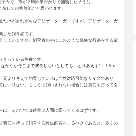
だそうで、市が２時間半がかりで捕獲したそうな。
持て余しての密放流だと思われます。
道だけがされがちなアリゲーターガーですが、アリゲーターガ
棄した飼育者です。
えしていますが、飼育者の中にこのような低俗な行為をする輩
りきっている魚種です。
なかなかそこまで成長しないとしても、とりあえず1～1.5m
、元より考えて飼育していれば当然対応可能なサイズであり、
てはいけない、もしくは飼いきれない場合には責任を持って引
らば、そのツケは確実に人間に回ってくるはずです。
で責任を持って飼育する終生飼育をするべきであると、多くの