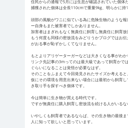
住民からの通報で5月には生息が確認されていた個体
捕獲された個体は全長110cmで重量9kg、明らかに
頭部の風貌がワニに似ている為に危険生物のような報
ー自身もまた被害者でしかありません。
加害者はまぎれもなく無責任に飼育し無責任に飼育放
もう何度も同様の密放流をみどりうかブログではお伝
がおる事が恥ずかしくてなりません。
もとよりアリゲーターガーなどは大きくなる事がわか
リンク先記事の3mってのは最大級であって飼育かでは
ぐらいになることは覚悟が必要なはず。
そのことをふまえて今回発見されたサイズか考えると
仮にその環境を用意出来ない場合には最初から飼育し
き取り手を探すべき個体です。
今は簡単に生き物が買える時代です。
ですが無責任に購入飼育し密放流を続ける人がいるな
いやしくも飼育者であるならば、その生き物の最後ま
人に知って欲しいと思っています。