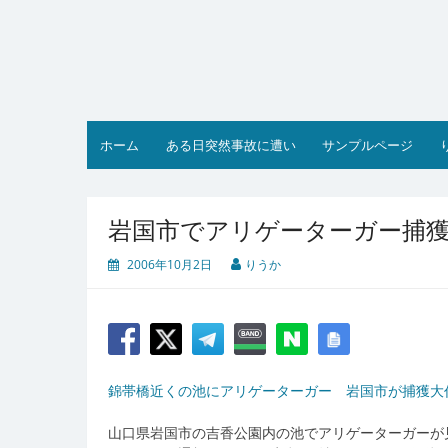
コ
ン
テ
ン
ツ
へ
ス
ホーム
ある日突然事故に遭い
サンプルページ
キ
ッ
プ
岩国市でアリゲーターガー捕
2006年10月2日
りうか
錦帯橋近くの池にアリゲーターガー 岩国市が捕獲大作戦(as
山口県岩国市の吉香公園内の池でアリゲーターガーが