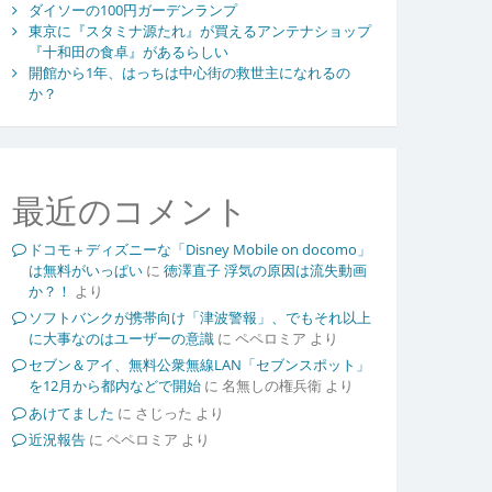
ダイソーの100円ガーデンランプ
東京に『スタミナ源たれ』が買えるアンテナショップ
『十和田の食卓』があるらしい
開館から1年、はっちは中心街の救世主になれるの
か？
最近のコメント
ドコモ＋ディズニーな「Disney Mobile on docomo」
は無料がいっぱい
に
徳澤直子 浮気の原因は流失動画
か？！
より
ソフトバンクが携帯向け「津波警報」、でもそれ以上
に大事なのはユーザーの意識
に
ペペロミア
より
セブン＆アイ、無料公衆無線LAN「セブンスポット」
を12月から都内などで開始
に
名無しの権兵衛
より
あけてました
に
さじった
より
近況報告
に
ペペロミア
より