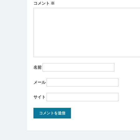
ー
コメント
※
シ
ョ
ン
名前
メール
サイト