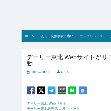
コ
ン
テ
ン
ツ
へ
ス
ホーム
ある日突然事故に遭い
サンプルページ
キ
ッ
プ
デーリー東北 Webサイトが
動
2006年10月1日
りうか
デーリー東北 Webサイト
デーリー東北販売店 北奥羽ネット