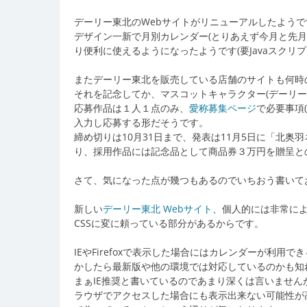
デーリー東北のWebサイトがリニューアルしたようで
デザイン一新で月別カレンダー(とりあえず今月と先月
り便利に使えるようになったようです(要Javaスクリプト
またデーリー東北を販売している店舗のサイトも何時
それを記念してか、マスコットキャラクター(デーリー
応募作品は１人１点のみ、
愛称募集ページ
で必要事項
入力し応募する形だそうです。
締め切りは10月31日まで、発表は11月5日に「北
り、採用作品には記念品として商品券３万円を贈呈と
さて、気になった点が幾つもあるのでいちおう書いて
新しい
デーリー東北 Webサイト
、個人的には非常によ
CSSに変に頼っている部分があるからです。
IEやFirefoxで表示した場合にはカレンダーが利用
かしたら最新版や他の環境では対応しているのかも知
まぁIE推奨と書いているのであまり深くは言いません
ラウザでアクセスした場合にも表示出来ない可能性が