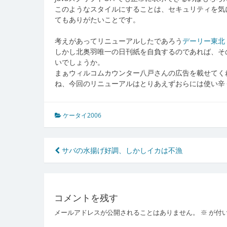
このようなスタイルにすることは、セキュリティを気
てもありがたいことです。
考えがあってリニューアルしたであろう
デーリー東北 
しかし北奥羽唯一の日刊紙を自負するのであれば、そ
いでしょうか。
まぁウィルコムカウンター八戸さんの広告を載せてく
ね、今回のリニューアルはとりあえずおらには使い辛
ケータイ2006
投
サバの水揚げ好調、しかしイカは不漁
稿
ナ
コメントを残す
ビ
メールアドレスが公開されることはありません。
※
が付
ゲ