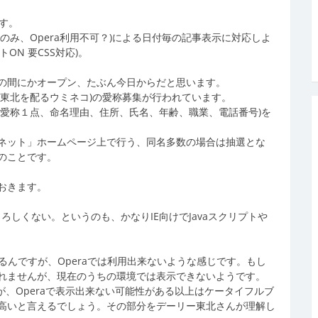
す。
のみ、Opera利用不可？)による日付毎の記事表示に対応しよ
ON 要CSS対応)。
の間にかオープン、たぶん今日からだと思います。
東北を配るウミネコ)の愛称募集が行われています。
(愛称１点、命名理由、住所、氏名、年齢、職業、電話番号)を
奥羽ネット」ホームページ上で行う、同名多数の場合は抽選とな
のことです。
おきます。
ろしくない。というのも、かなりIE向けでJavaスクリプトや
できるんですが、Operaでは利用出来ないような感じです。もし
れませんが、現在のうちの環境では表示できないようです。
が、Operaで表示出来ない可能性がある以上はケータイフルブ
高いと言えるでしょう。その部分をデーリー東北さんが理解し