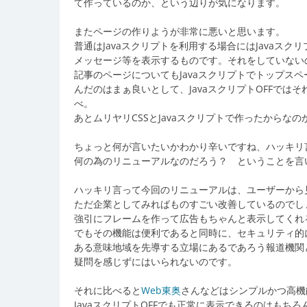
て作っているのか、という辺りが気になります。
またページの作りようが非常に悪いと思います。
普通はJavaスクリプトを利用する場合にはJavaスク
メッセージ等を表示するものです。それをしていない
記事のページについてもJavaスクリプトでトップス
んだのはまぁ良いとして、JavaスクリプトOFFで
べ。
あとムリヤリCSSとJavaスクリプトで作ったから
ちょっと何が言いたいかわかり辛いですね、ハッキリ
何の為のリニューアルなのだろう？ ということを言
ハッキリ言って今回のリニューアルは、ユーザーから
ただ企業としてみればものすごい改善しているのでしょう
強引にフレームを作って広告もちゃんと表示してくれ
でもその機能は便利であると同時に、セキュリティ的
ある意味地域を先導する立場にあるであろう報道機関
疑問を感じずにはいられないのです。
それに比べると
Web東奥
さんなどはシンプルかつ高機
JavaスクリプトOFFでも正常に表示できるのはもち