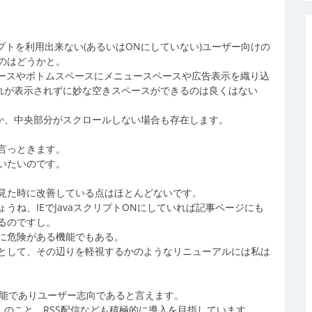
リプトを利用出来ない(あるいはONにしていない)ユーザー向けの
のはどうかと。
ペースやボトムスペースにメニュースペースや広告表示を織り込
はそれが表示されずに妙な空きスペースができるのは良くはない
なのか、中央部分がスクロールしない場合も存在します。
言っときます。
いたいのです。
見た時に改善している点はほとんどないです。
ね、IEでJavaスクリプトONにしていれば記事ページにも
るのですし。
に危険がある機能でもある。
として、その辺りを軽視するかのようなリニューアルには私は
能でありユーザー志向であると言えます。
ろんのこと、RSS配信なども積極的に導入を目指しています。