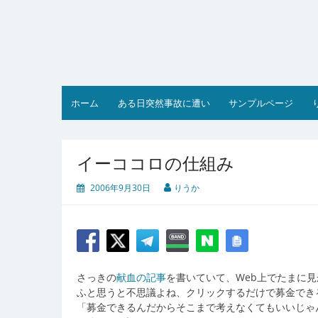
コ
ン
テ
ン
ツ
へ
ス
ホーム
ある日突然事故に遭い
サンプルページ
キ
ッ
プ
イーココロの仕組み
2006年9月30日
りうか
さっきの
献血の記事
を書いていて、Web上でたまに
ふと思うと不思議よね、クリックするだけで募金でき
「募金できるんだからそこまで考えなくてもいいじゃ