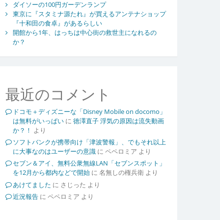
ダイソーの100円ガーデンランプ
東京に『スタミナ源たれ』が買えるアンテナショップ
『十和田の食卓』があるらしい
開館から1年、はっちは中心街の救世主になれるの
か？
最近のコメント
ドコモ＋ディズニーな「Disney Mobile on docomo」
は無料がいっぱい
に
徳澤直子 浮気の原因は流失動画
か？！
より
ソフトバンクが携帯向け「津波警報」、でもそれ以上
に大事なのはユーザーの意識
に
ペペロミア
より
セブン＆アイ、無料公衆無線LAN「セブンスポット」
を12月から都内などで開始
に
名無しの権兵衛
より
あけてました
に
さじった
より
近況報告
に
ペペロミア
より