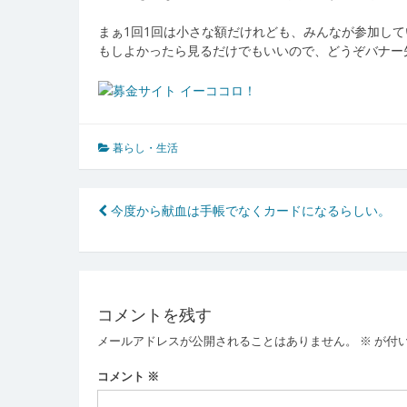
まぁ1回1回は小さな額だけれども、みんなが参加し
もしよかったら見るだけでもいいので、どうぞバナー
暮らし・生活
投
今度から献血は手帳でなくカードになるらしい。
稿
ナ
ビ
コメントを残す
ゲ
メールアドレスが公開されることはありません。
※
が付
ー
コメント
※
シ