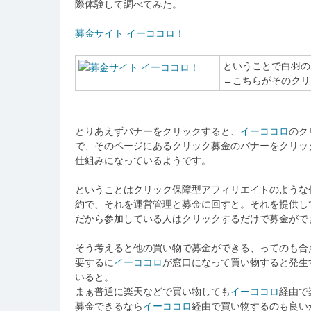
際体験して調べてみた。
募金サイト イーココロ！
ということで白羽の
←こちらがそのクリ
とりあえずバナーをクリックすると、
イーココロ
のク
で、そのページにあるクリック募金のバナーをクリッ
仕組みになっているようです。
ということはクリック保障型アフィリエイトのような
約で、それを運営管理と募金に回すと。それを提供し
だから参加している人はクリックするだけで募金がで
そう考えると他の買い物で募金ができる、ってのも合
要するに
イーココロ
が窓口になって買い物すると発生
いると。
まぁ普通に楽天などで買い物しても
イーココロ
経由で
募金できるなら
イーココロ
経由で買い物するのも良い