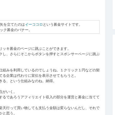
矢を立てたのは
イーココロ
という募金サイトです。
ック募金のバナー。
リッキ募金のページに跳ぶことができます。
クし、さらにそこからボタンを押すとスポンサーページに跳ぶ
仕組みを利用しているのでしょうね。１クリック１円などの契
てる企業は代わりに宣伝を表示させてもらうと。
きる、という仕組みなのね。納得。
点がいく。
するであろうアフィリエイト収入の部分を運営と募金に当てて
楽天行って買い物しても支払う金額は変らないんだし、それで
かと思う。