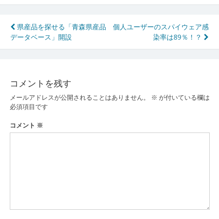
投
県産品を探せる「青森県産品
個人ユーザーのスパイウェア感
データベース」開設
染率は89％！？
稿
ナ
ビ
コメントを残す
ゲ
メールアドレスが公開されることはありません。
※
が付いている欄は
ー
必須項目です
シ
コメント
※
ョ
ン