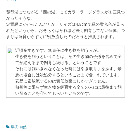
琵琶湖につながる「西の湖」にてカラーラージグラスが１匹見つ
かったそうな。
定置網にかかったんだとか、サイズは4.8cmで緑の蛍光色が見ら
れたというから、おそらくはそれほど長く飼育してない個体、つ
まりは飼育からすぐに密放流したのだろうと推測されます。
近頃多すぎです、無責任に生き物を飼う人が。
生き物を飼うということは、その生き物の子孫を含めて全
てが絶えるまで飼育し続ける、ということです。
それには飼いきれなくなった時には引き取り手を探す、最
悪の場合には殺処分するということまで含まれています。
安易に密放流するのは責任放棄にしかすぎません。
熱帯魚に限らず生き物を飼育する全ての人には最後まで飼
い切ることを守ってもらいたいものです。
環境･自然