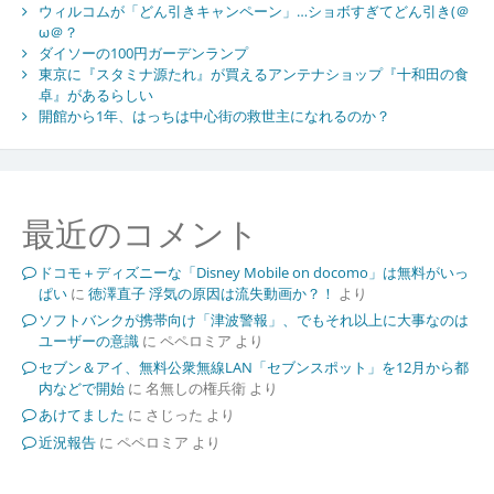
ウィルコムが「どん引きキャンペーン」…ショボすぎてどん引き(＠
ω＠？
ダイソーの100円ガーデンランプ
東京に『スタミナ源たれ』が買えるアンテナショップ『十和田の食
卓』があるらしい
開館から1年、はっちは中心街の救世主になれるのか？
最近のコメント
ドコモ＋ディズニーな「Disney Mobile on docomo」は無料がいっ
ぱい
に
徳澤直子 浮気の原因は流失動画か？！
より
ソフトバンクが携帯向け「津波警報」、でもそれ以上に大事なのは
ユーザーの意識
に
ペペロミア
より
セブン＆アイ、無料公衆無線LAN「セブンスポット」を12月から都
内などで開始
に
名無しの権兵衛
より
あけてました
に
さじった
より
近況報告
に
ペペロミア
より