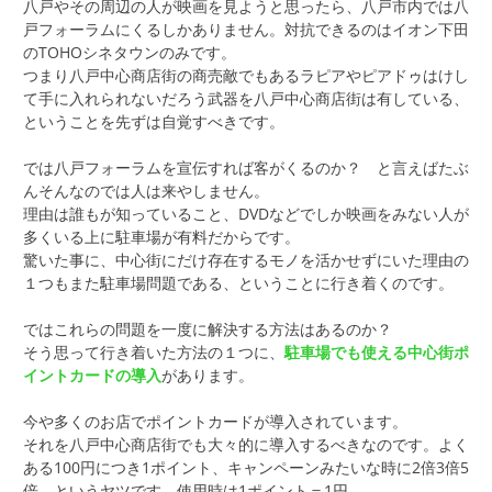
八戸やその周辺の人が映画を見ようと思ったら、八戸市内では八
戸フォーラムにくるしかありません。対抗できるのはイオン下田
のTOHOシネタウンのみです。
つまり八戸中心商店街の商売敵でもあるラピアやピアドゥはけし
て手に入れられないだろう武器を八戸中心商店街は有している、
ということを先ずは自覚すべきです。
では八戸フォーラムを宣伝すれば客がくるのか？ と言えばたぶ
んそんなのでは人は来やしません。
理由は誰もが知っていること、DVDなどでしか映画をみない人が
多くいる上に駐車場が有料だからです。
驚いた事に、中心街にだけ存在するモノを活かせずにいた理由の
１つもまた駐車場問題である、ということに行き着くのです。
ではこれらの問題を一度に解決する方法はあるのか？
そう思って行き着いた方法の１つに、
駐車場でも使える中心街ポ
イントカードの導入
があります。
今や多くのお店でポイントカードが導入されています。
それを八戸中心商店街でも大々的に導入するべきなのです。よく
ある100円につき1ポイント、キャンペーンみたいな時に2倍3倍5
倍、というヤツです。使用時は1ポイント＝1円。