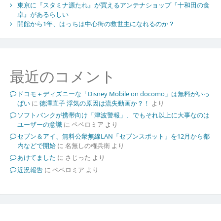
東京に『スタミナ源たれ』が買えるアンテナショップ『十和田の食
卓』があるらしい
開館から1年、はっちは中心街の救世主になれるのか？
最近のコメント
ドコモ＋ディズニーな「Disney Mobile on docomo」は無料がいっ
ぱい
に
徳澤直子 浮気の原因は流失動画か？！
より
ソフトバンクが携帯向け「津波警報」、でもそれ以上に大事なのは
ユーザーの意識
に
ペペロミア
より
セブン＆アイ、無料公衆無線LAN「セブンスポット」を12月から都
内などで開始
に
名無しの権兵衛
より
あけてました
に
さじった
より
近況報告
に
ペペロミア
より