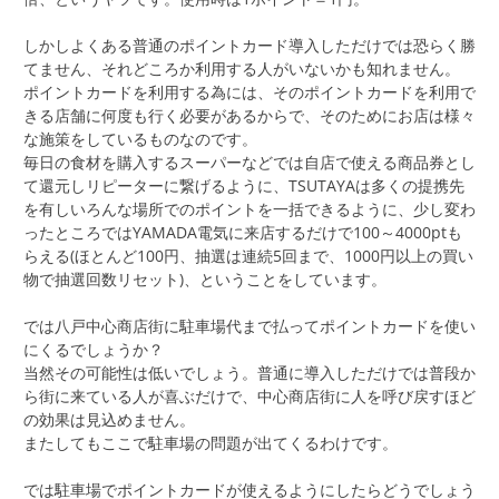
しかしよくある普通のポイントカード導入しただけでは恐らく勝
てません、それどころか利用する人がいないかも知れません。
ポイントカードを利用する為には、そのポイントカードを利用で
きる店舗に何度も行く必要があるからで、そのためにお店は様々
な施策をしているものなのです。
毎日の食材を購入するスーパーなどでは自店で使える商品券とし
て還元しリピーターに繋げるように、TSUTAYAは多くの提携先
を有しいろんな場所でのポイントを一括できるように、少し変わ
ったところではYAMADA電気に来店するだけで100～4000ptも
らえる(ほとんど100円、抽選は連続5回まで、1000円以上の買い
物で抽選回数リセット)、ということをしています。
では八戸中心商店街に駐車場代まで払ってポイントカードを使い
にくるでしょうか？
当然その可能性は低いでしょう。普通に導入しただけでは普段か
ら街に来ている人が喜ぶだけで、中心商店街に人を呼び戻すほど
の効果は見込めません。
またしてもここで駐車場の問題が出てくるわけです。
では駐車場でポイントカードが使えるようにしたらどうでしょう