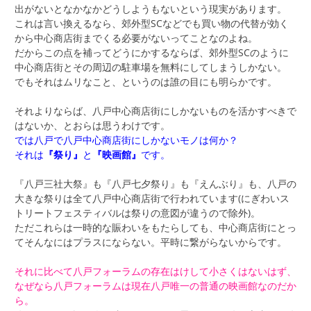
出がないとなかなかどうしようもないという現実があります。
これは言い換えるなら、郊外型SCなどでも買い物の代替が効く
から中心商店街までくる必要がないってことなのよね。
だからこの点を補ってどうにかするならば、郊外型SCのように
中心商店街とその周辺の駐車場を無料にしてしまうしかない。
でもそれはムリなこと、というのは誰の目にも明らかです。
それよりならば、八戸中心商店街にしかないものを活かすべきで
はないか、とおらは思うわけです。
では八戸で八戸中心商店街にしかないモノは何か？
それは
『祭り』
と
『映画館』
です。
『八戸三社大祭』も『八戸七夕祭り』も『えんぶり』も、八戸の
大きな祭りは全て八戸中心商店街で行われています(にぎわいス
トリートフェスティバルは祭りの意図が違うので除外)。
ただこれらは一時的な賑わいをもたらしても、中心商店街にとっ
てそんなにはプラスにならない。平時に繋がらないからです。
それに比べて八戸フォーラムの存在はけして小さくはないはず、
なぜなら八戸フォーラムは現在八戸唯一の普通の映画館なのだか
ら。