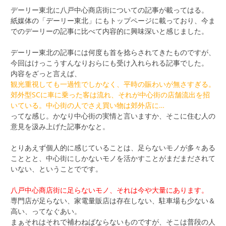
デーリー東北に八戸中心商店街についての記事が載ってはる。
紙媒体の「デーリー東北」にもトップページに載っており、今ま
でのデーリーの記事に比べて内容的に興味深いと感じました。
デーリー東北の記事には何度も首を捻らされてきたものですが、
今回はけっこうすんなりおらにも受け入れられる記事でした。
内容をざっと言えば、
観光重視しても一過性でしかなく、平時の賑わいが無さすぎる。
郊外型SCに車に乗った客は流れ、それが中心街の店舗流出を招
いている。中心街の人でさえ買い物は郊外店に…
ってな感じ。かなり中心街の実情と言いますか、そこに住む人の
意見を汲み上げた記事かなと。
とりあえず個人的に感じていることは、足らないモノが多々ある
こととと、中心街にしかないモノを活かすことがまだまだされて
いない、ということでです。
八戸中心商店街に足らないモノ、それは今や大量にあります。
専門店が足らない、家電量販店は存在しない、駐車場も少ない＆
高い、ってなぐあい。
まぁそれはそれで補わねばならないものですが、そこは普段の人