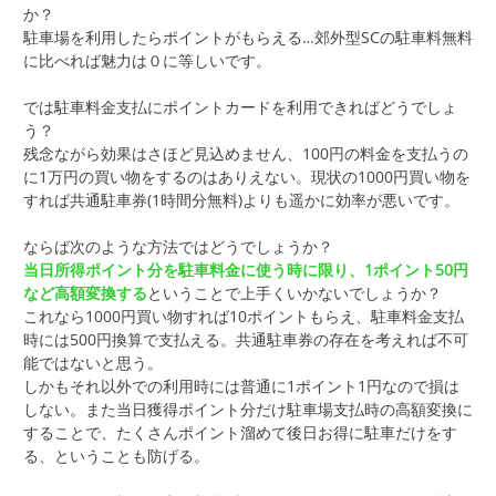
か？
駐車場を利用したらポイントがもらえる…郊外型SCの駐車料無料
に比べれば魅力は０に等しいです。
では駐車料金支払にポイントカードを利用できればどうでしょ
う？
残念ながら効果はさほど見込めません、100円の料金を支払うの
に1万円の買い物をするのはありえない。現状の1000円買い物を
すれば共通駐車券(1時間分無料)よりも遥かに効率が悪いです。
ならば次のような方法ではどうでしょうか？
当日所得ポイント分を駐車料金に使う時に限り、1ポイント50円
など高額変換する
ということで上手くいかないでしょうか？
これなら1000円買い物すれば10ポイントもらえ、駐車料金支払
時には500円換算で支払える。共通駐車券の存在を考えれば不可
能ではないと思う。
しかもそれ以外での利用時には普通に1ポイント1円なので損は
しない。また当日獲得ポイント分だけ駐車場支払時の高額変換に
することで、たくさんポイント溜めて後日お得に駐車だけをす
る、ということも防げる。