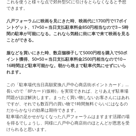
これを使うと様々な点で郊外型SCに引けをとらなくなると予想
できます。
八戸フォーラムに映画を見にきた時、映画代に1700円で17ポイ
ントゲット、17×50＝当日支払駐車料金850円相当なので3～5時
間の駐車が可能になる。これなら気軽に街に車で来て映画を見る
ことができる。
服などを買いにきた時、数店舗梯子して5000円程を購入で50ポ
イント獲得、50×50＝当日支払駐車料金2500円相当なので10～
16時間ほど駐車可能かな。朝から晩まで駐車代気にせずにいら
れます。
この「駐車場代当日高額変換八戸中心商店街ポイントカード」…
長いので「8Pカード(仮称)」を実現できれば、とりあえず駐車場
問題がほぼ解決します。まったく買い物しないお客さんにはあれ
ですが、それでも数百円の買い物で1時間無料ぐらいにはなるの
だからかなりの効果は期待できます。
駐車場の足かせがなくなった八戸フォーラムはますます活躍の場
を得るでしょうし、同様に八戸中心商店街のほとんどが恩恵を受
けられると思います。