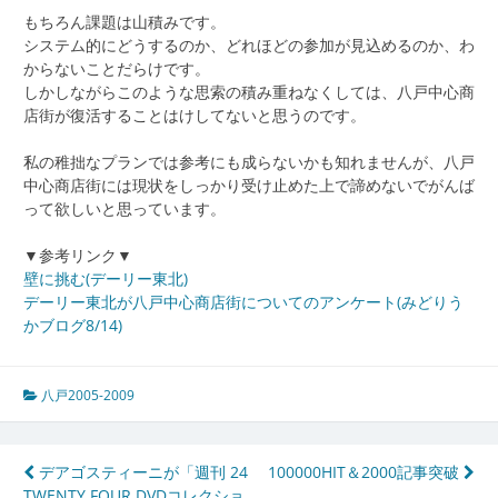
もちろん課題は山積みです。
システム的にどうするのか、どれほどの参加が見込めるのか、わ
からないことだらけです。
しかしながらこのような思索の積み重ねなくしては、八戸中心商
店街が復活することはけしてないと思うのです。
私の稚拙なプランでは参考にも成らないかも知れませんが、八戸
中心商店街には現状をしっかり受け止めた上で諦めないでがんば
って欲しいと思っています。
▼参考リンク▼
壁に挑む(デーリー東北)
デーリー東北が八戸中心商店街についてのアンケート(みどりう
かブログ8/14)
八戸2005-2009
投
デアゴスティーニが「週刊 24
100000HIT＆2000記事突破
TWENTY FOUR DVDコレクショ