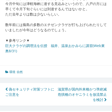
今月中旬には津軽海峡に達する見込みというので、八戸の方には
早くて今月下旬ぐらいには到達するんではないかと。
ただ去年よりは数は少ないらしい。
数年前には蕪島の多数のエチゼンクラゲが打ち上げられたりして
いましたが今年はどうなるのでしょう。
▼参考リンク▼
巨大クラゲの調理法を伝授 福井、温泉おかみらに講習(Web東
奥8/31)
環境･自然
投
偽セキュリティ対策ソフトに
滋賀県が国内外来種かつ準絶滅
ご注意を
危惧種のオヤニラミを放流禁止
稿
を検討
ナ