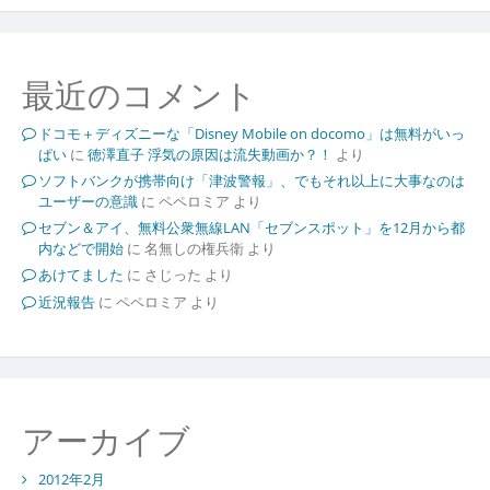
最近のコメント
ドコモ＋ディズニーな「Disney Mobile on docomo」は無料がいっ
ぱい
に
徳澤直子 浮気の原因は流失動画か？！
より
ソフトバンクが携帯向け「津波警報」、でもそれ以上に大事なのは
ユーザーの意識
に
ペペロミア
より
セブン＆アイ、無料公衆無線LAN「セブンスポット」を12月から都
内などで開始
に
名無しの権兵衛
より
あけてました
に
さじった
より
近況報告
に
ペペロミア
より
アーカイブ
2012年2月