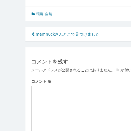
環境･自然
投
memn0ckさんとこで見つけました
稿
ナ
コメントを残す
ビ
メールアドレスが公開されることはありません。
※
が付
ゲ
ー
コメント
※
シ
ョ
ン