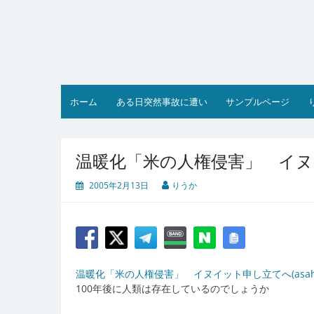
コ
ン
テ
ン
ツ
へ
ス
ホーム
ある日突然事故に遭い
サンプルページ
キ
ッ
プ
温暖化「米の人権侵害」 イ
2005年2月13日
りうか
温暖化「米の人権侵害」 イヌイット申し立てへ(asahi.c
100年後に人類は存在しているのでしょうか