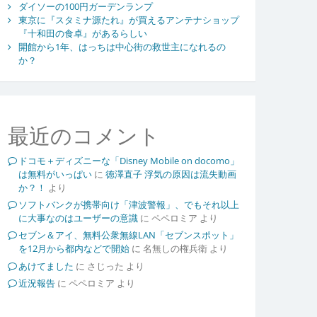
ダイソーの100円ガーデンランプ
東京に『スタミナ源たれ』が買えるアンテナショップ
『十和田の食卓』があるらしい
開館から1年、はっちは中心街の救世主になれるの
か？
最近のコメント
ドコモ＋ディズニーな「Disney Mobile on docomo」
は無料がいっぱい
に
徳澤直子 浮気の原因は流失動画
か？！
より
ソフトバンクが携帯向け「津波警報」、でもそれ以上
に大事なのはユーザーの意識
に
ペペロミア
より
セブン＆アイ、無料公衆無線LAN「セブンスポット」
を12月から都内などで開始
に
名無しの権兵衛
より
あけてました
に
さじった
より
近況報告
に
ペペロミア
より